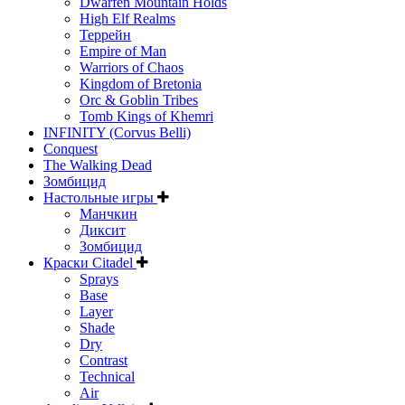
Dwarfen Mountain Holds
High Elf Realms
Террейн
Empire of Man
Warriors of Chaos
Kingdom of Bretonia
Orc & Goblin Tribes
Tomb Kings of Khemri
INFINITY (Corvus Belli)
Conquest
The Walking Dead
Зомбицид
Настольные игры
Манчкин
Диксит
Зомбицид
Краски Citadel
Sprays
Base
Layer
Shade
Dry
Contrast
Technical
Air