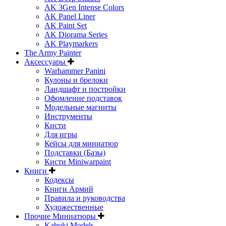
AK 3Gen Intense Colors
AK Panel Liner
AK Paint Set
AK Diorama Series
AK Playmarkers
The Army Painter
Аксессуары
Warhammer Panini
Кулоны и брелоки
Ландшафт и постройки
Офомление подставок
Модельные магниты
Инструменты
Кисти
Для игры
Кейсы для миниатюр
Подставки (Базы)
Кисти Miniwarpaint
Книги
Кодексы
Книги Армий
Правила и руководства
Художественные
Прочие Миниатюры
Kabuki Models