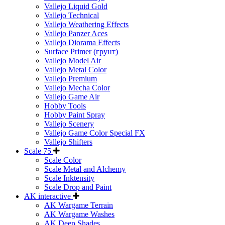
Vallejo Liquid Gold
Vallejo Technical
Vallejo Weathering Effects
Vallejo Panzer Aces
Vallejo Diorama Effects
Surface Primer (грунт)
Vallejo Model Air
Vallejo Metal Color
Vallejo Premium
Vallejo Mecha Color
Vallejo Game Air
Hobby Tools
Hobby Paint Spray
Vallejo Scenery
Vallejo Game Color Special FX
Vallejo Shifters
Scale 75
Scale Color
Scale Metal and Alchemy
Scale Inktensity
Scale Drop and Paint
AK interactive
AK Wargame Terrain
AK Wargame Washes
AK Deep Shades