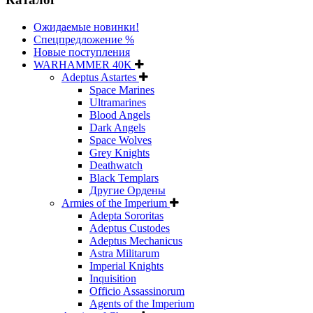
Ожидаемые новинки!
Спецпредложение %
Новые поступления
WARHAMMER 40K
Adeptus Astartes
Space Marines
Ultramarines
Blood Angels
Dark Angels
Space Wolves
Grey Knights
Deathwatch
Black Templars
Другие Ордены
Armies of the Imperium
Adepta Sororitas
Adeptus Custodes
Adeptus Mechanicus
Astra Militarum
Imperial Knights
Inquisition
Officio Assassinorum
Agents of the Imperium