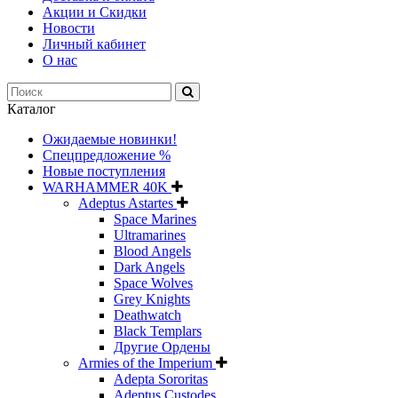
Акции и Скидки
Новости
Личный кабинет
О нас
Каталог
Ожидаемые новинки!
Спецпредложение %
Новые поступления
WARHAMMER 40K
Adeptus Astartes
Space Marines
Ultramarines
Blood Angels
Dark Angels
Space Wolves
Grey Knights
Deathwatch
Black Templars
Другие Ордены
Armies of the Imperium
Adepta Sororitas
Adeptus Custodes