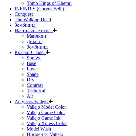
Tomb Kings of Khemri
INFINITY (Corvus Belli)
Conquest
The Walking Dead
Зомбицид
Настольные игры
Манчкин
Диксит
Зомбицид
Краски Citadel
Sprays
Base
Layer
Shade
Dry
Contrast
Technical
Air
Acrylicos Vallejo
Vallejo Model Color
Vallejo Game Color
Vallejo Game Ink
Vallejo Xpress Color
Model Wash
Пигменты Vallejo