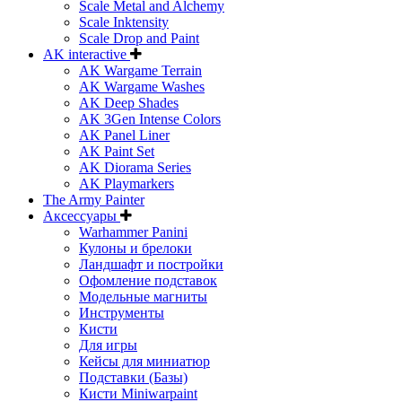
Scale Metal and Alchemy
Scale Inktensity
Scale Drop and Paint
AK interactive
AK Wargame Terrain
AK Wargame Washes
AK Deep Shades
AK 3Gen Intense Colors
AK Panel Liner
AK Paint Set
AK Diorama Series
AK Playmarkers
The Army Painter
Аксессуары
Warhammer Panini
Кулоны и брелоки
Ландшафт и постройки
Офомление подставок
Модельные магниты
Инструменты
Кисти
Для игры
Кейсы для миниатюр
Подставки (Базы)
Кисти Miniwarpaint