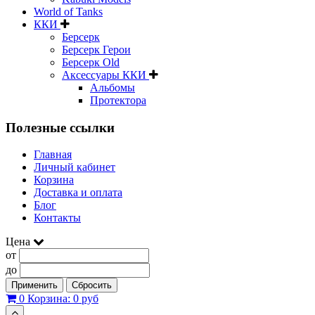
World of Tanks
ККИ
Берсерк
Берсерк Герои
Берсерк Old
Аксессуары ККИ
Альбомы
Протектора
Полезные ссылки
Главная
Личный кабинет
Корзина
Доставка и оплата
Блог
Контакты
Цена
от
до
Применить
Сбросить
0
Корзина:
0 руб