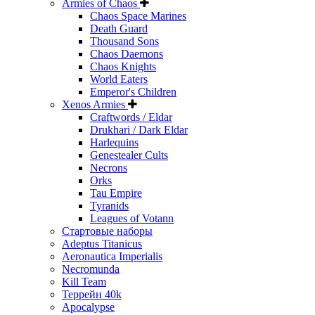
Armies of Chaos
Chaos Space Marines
Death Guard
Thousand Sons
Chaos Daemons
Chaos Knights
World Eaters
Emperor's Children
Xenos Armies
Craftwords / Eldar
Drukhari / Dark Eldar
Harlequins
Genestealer Cults
Necrons
Orks
Tau Empire
Tyranids
Leagues of Votann
Стартовые наборы
Adeptus Titanicus
Aeronautica Imperialis
Necromunda
Kill Team
Террейн 40k
Apocalypse