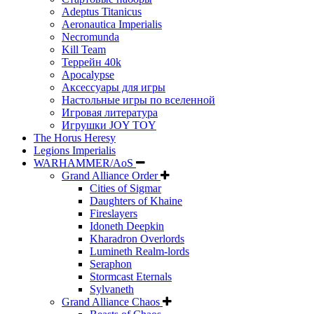
Adeptus Titanicus
Aeronautica Imperialis
Necromunda
Kill Team
Террейн 40k
Apocalypse
Аксессуары для игры
Настольные игры по вселенной
Игровая литература
Игрушки JOY TOY
The Horus Heresy
Legions Imperialis
WARHAMMER/AoS
Grand Alliance Order
Cities of Sigmar
Daughters of Khaine
Fireslayers
Idoneth Deepkin
Kharadron Overlords
Lumineth Realm-lords
Seraphon
Stormcast Eternals
Sylvaneth
Grand Alliance Chaos