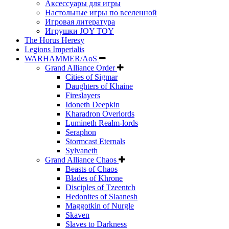
Аксессуары для игры
Настольные игры по вселенной
Игровая литература
Игрушки JOY TOY
The Horus Heresy
Legions Imperialis
WARHAMMER/AoS
Grand Alliance Order
Cities of Sigmar
Daughters of Khaine
Fireslayers
Idoneth Deepkin
Kharadron Overlords
Lumineth Realm-lords
Seraphon
Stormcast Eternals
Sylvaneth
Grand Alliance Chaos
Beasts of Chaos
Blades of Khrone
Disciples of Tzeentch
Hedonites of Slaanesh
Maggotkin of Nurgle
Skaven
Slaves to Darkness