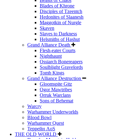
Beasts of Chaos
Blades of Khrone
Disciples of Tzeentch
Hedonites of Slaanesh
Maggotkin of Nurgle
Skaven
Slaves to Darkness
Helsmiths of Hashut
Grand Alliance Death
Flesh-eater Courts
Nighthaunt
Ossiarch Bonereapers
Soulblight Gravelords
Tomb Kings
Grand Alliance Destruction
Gloomspite Gitz
Ogor Mawtribes
Orruk Warclans
Sons of Behemat
Warcry
Warhammer Underworlds
Blood Bowl
Warhammer Quest
Террейн AoS
THE OLD WORLD