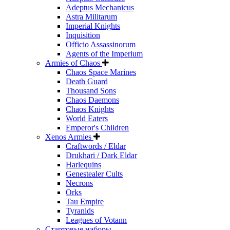
Adeptus Mechanicus
Astra Militarum
Imperial Knights
Inquisition
Officio Assassinorum
Agents of the Imperium
Armies of Chaos
Chaos Space Marines
Death Guard
Thousand Sons
Chaos Daemons
Chaos Knights
World Eaters
Emperor's Children
Xenos Armies
Craftwords / Eldar
Drukhari / Dark Eldar
Harlequins
Genestealer Cults
Necrons
Orks
Tau Empire
Tyranids
Leagues of Votann
Стартовые наборы