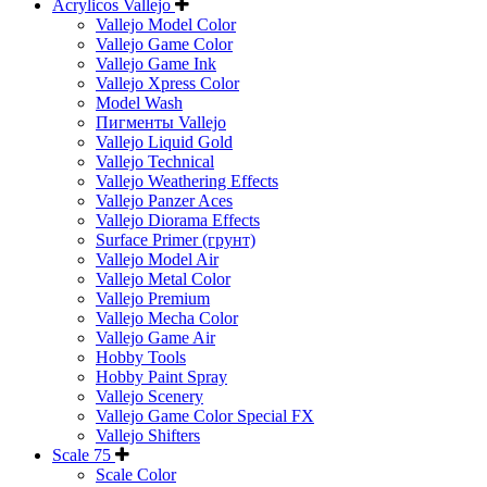
Acrylicos Vallejo
Vallejo Model Color
Vallejo Game Color
Vallejo Game Ink
Vallejo Xpress Color
Model Wash
Пигменты Vallejo
Vallejo Liquid Gold
Vallejo Technical
Vallejo Weathering Effects
Vallejo Panzer Aces
Vallejo Diorama Effects
Surface Primer (грунт)
Vallejo Model Air
Vallejo Metal Color
Vallejo Premium
Vallejo Mecha Color
Vallejo Game Air
Hobby Tools
Hobby Paint Spray
Vallejo Scenery
Vallejo Game Color Special FX
Vallejo Shifters
Scale 75
Scale Color