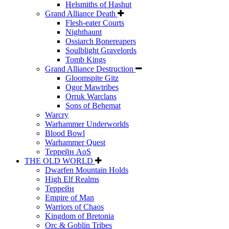
Helsmiths of Hashut
Grand Alliance Death
Flesh-eater Courts
Nighthaunt
Ossiarch Bonereapers
Soulblight Gravelords
Tomb Kings
Grand Alliance Destruction
Gloomspite Gitz
Ogor Mawtribes
Orruk Warclans
Sons of Behemat
Warcry
Warhammer Underworlds
Blood Bowl
Warhammer Quest
Террейн AoS
THE OLD WORLD
Dwarfen Mountain Holds
High Elf Realms
Террейн
Empire of Man
Warriors of Chaos
Kingdom of Bretonia
Orc & Goblin Tribes