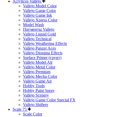
Acrylicos Vallejo
Vallejo Model Color
Vallejo Game Color
Vallejo Game Ink
Vallejo Xpress Color
Model Wash
Пигменты Vallejo
Vallejo Liquid Gold
Vallejo Technical
Vallejo Weathering Effects
Vallejo Panzer Aces
Vallejo Diorama Effects
Surface Primer (грунт)
Vallejo Model Air
Vallejo Metal Color
Vallejo Premium
Vallejo Mecha Color
Vallejo Game Air
Hobby Tools
Hobby Paint Spray
Vallejo Scenery
Vallejo Game Color Special FX
Vallejo Shifters
Scale 75
Scale Color