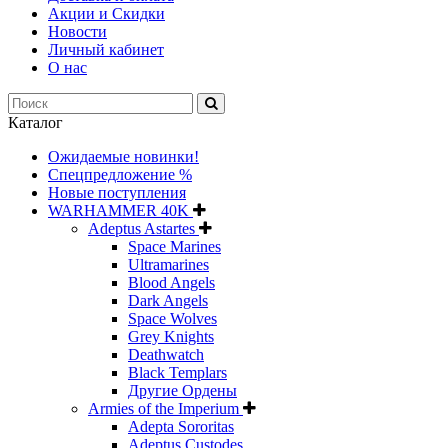
Акции и Скидки
Новости
Личный кабинет
О нас
Каталог
Ожидаемые новинки!
Спецпредложение %
Новые поступления
WARHAMMER 40K
Adeptus Astartes
Space Marines
Ultramarines
Blood Angels
Dark Angels
Space Wolves
Grey Knights
Deathwatch
Black Templars
Другие Ордены
Armies of the Imperium
Adepta Sororitas
Adeptus Custodes