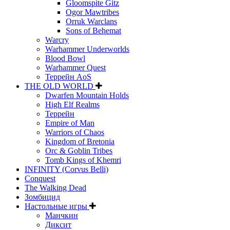
Gloomspite Gitz
Ogor Mawtribes
Orruk Warclans
Sons of Behemat
Warcry
Warhammer Underworlds
Blood Bowl
Warhammer Quest
Террейн AoS
THE OLD WORLD
Dwarfen Mountain Holds
High Elf Realms
Террейн
Empire of Man
Warriors of Chaos
Kingdom of Bretonia
Orc & Goblin Tribes
Tomb Kings of Khemri
INFINITY (Corvus Belli)
Conquest
The Walking Dead
Зомбицид
Настольные игры
Манчкин
Диксит