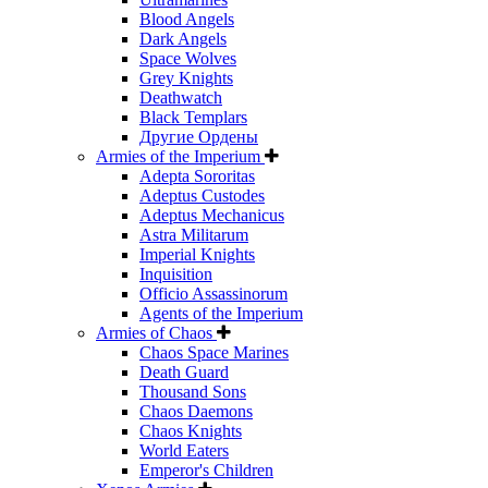
Blood Angels
Dark Angels
Space Wolves
Grey Knights
Deathwatch
Black Templars
Другие Ордены
Armies of the Imperium
Adepta Sororitas
Adeptus Custodes
Adeptus Mechanicus
Astra Militarum
Imperial Knights
Inquisition
Officio Assassinorum
Agents of the Imperium
Armies of Chaos
Chaos Space Marines
Death Guard
Thousand Sons
Chaos Daemons
Chaos Knights
World Eaters
Emperor's Children