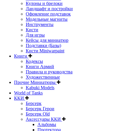
Кулоны и брелоки
Ландшафт и постройки
Офомление подставок
Модельные магниты
Инструменты
Кисти
Для игры
Кейсы для миниатюр
Подставки (Базы)
Кисти Miniwarpaint
Книги
Кодексы
Книги Армий
Правила и руководства
Художественные
Прочие Миниатюры
Kabuki Models
World of Tanks
ККИ
Берсерк
Берсерк Герои
Берсерк Old
Аксессуары ККИ
Альбомы
Протектора