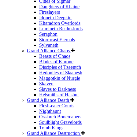
Cities of Sigmar
Daughters of Khaine
Fireslayers
Idoneth Deepkin
Kharadron Overlords
Lumineth Realm-lords
Seraphon
Stormcast Eternals
Sylvaneth
Grand Alliance Chaos
Beasts of Chaos
Blades of Khrone
Disciples of Tzeentch
Hedonites of Slaanesh
Maggotkin of Nurgle
Skaven
Slaves to Darkness
Helsmiths of Hashut
Grand Alliance Death
Flesh-eater Courts
Nighthaunt
Ossiarch Bonereapers
Soulblight Gravelords
Tomb Kings
Grand Alliance Destruction