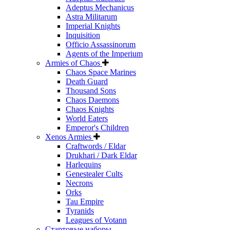
Adeptus Mechanicus
Astra Militarum
Imperial Knights
Inquisition
Officio Assassinorum
Agents of the Imperium
Armies of Chaos
Chaos Space Marines
Death Guard
Thousand Sons
Chaos Daemons
Chaos Knights
World Eaters
Emperor's Children
Xenos Armies
Craftwords / Eldar
Drukhari / Dark Eldar
Harlequins
Genestealer Cults
Necrons
Orks
Tau Empire
Tyranids
Leagues of Votann
Стартовые наборы