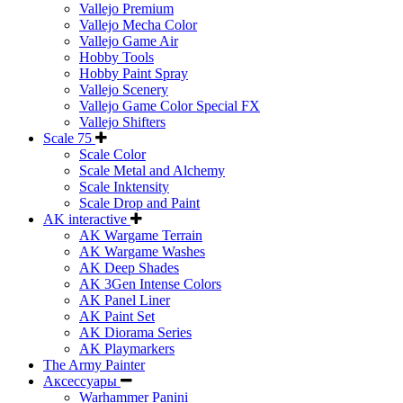
Vallejo Premium
Vallejo Mecha Color
Vallejo Game Air
Hobby Tools
Hobby Paint Spray
Vallejo Scenery
Vallejo Game Color Special FX
Vallejo Shifters
Scale 75
Scale Color
Scale Metal and Alchemy
Scale Inktensity
Scale Drop and Paint
AK interactive
AK Wargame Terrain
AK Wargame Washes
AK Deep Shades
AK 3Gen Intense Colors
AK Panel Liner
AK Paint Set
AK Diorama Series
AK Playmarkers
The Army Painter
Аксессуары
Warhammer Panini