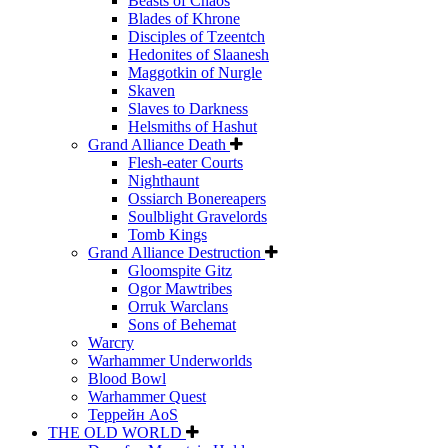
Beasts of Chaos
Blades of Khrone
Disciples of Tzeentch
Hedonites of Slaanesh
Maggotkin of Nurgle
Skaven
Slaves to Darkness
Helsmiths of Hashut
Grand Alliance Death
Flesh-eater Courts
Nighthaunt
Ossiarch Bonereapers
Soulblight Gravelords
Tomb Kings
Grand Alliance Destruction
Gloomspite Gitz
Ogor Mawtribes
Orruk Warclans
Sons of Behemat
Warcry
Warhammer Underworlds
Blood Bowl
Warhammer Quest
Террейн AoS
THE OLD WORLD