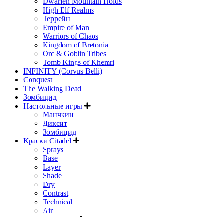
Dwarfen Mountain Holds
High Elf Realms
Террейн
Empire of Man
Warriors of Chaos
Kingdom of Bretonia
Orc & Goblin Tribes
Tomb Kings of Khemri
INFINITY (Corvus Belli)
Conquest
The Walking Dead
Зомбицид
Настольные игры
Манчкин
Диксит
Зомбицид
Краски Citadel
Sprays
Base
Layer
Shade
Dry
Contrast
Technical
Air