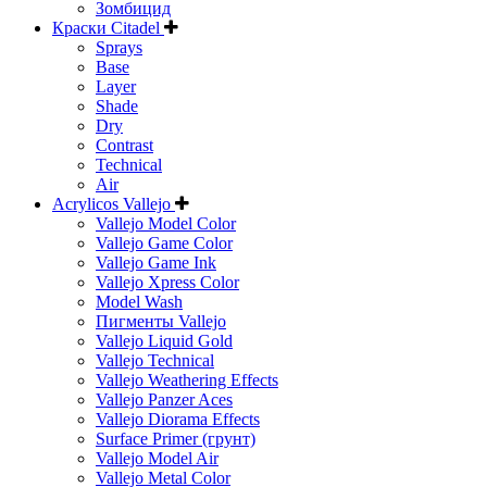
Зомбицид
Краски Citadel
Sprays
Base
Layer
Shade
Dry
Contrast
Technical
Air
Acrylicos Vallejo
Vallejo Model Color
Vallejo Game Color
Vallejo Game Ink
Vallejo Xpress Color
Model Wash
Пигменты Vallejo
Vallejo Liquid Gold
Vallejo Technical
Vallejo Weathering Effects
Vallejo Panzer Aces
Vallejo Diorama Effects
Surface Primer (грунт)
Vallejo Model Air
Vallejo Metal Color