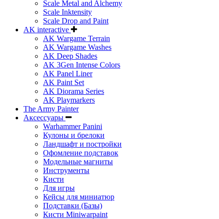
Scale Metal and Alchemy
Scale Inktensity
Scale Drop and Paint
AK interactive
AK Wargame Terrain
AK Wargame Washes
AK Deep Shades
AK 3Gen Intense Colors
AK Panel Liner
AK Paint Set
AK Diorama Series
AK Playmarkers
The Army Painter
Аксессуары
Warhammer Panini
Кулоны и брелоки
Ландшафт и постройки
Офомление подставок
Модельные магниты
Инструменты
Кисти
Для игры
Кейсы для миниатюр
Подставки (Базы)
Кисти Miniwarpaint