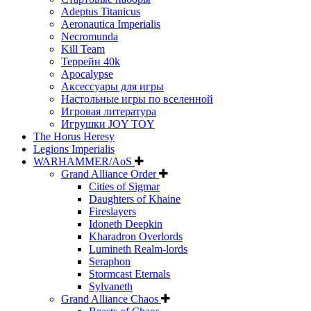
Adeptus Titanicus
Aeronautica Imperialis
Necromunda
Kill Team
Террейн 40k
Apocalypse
Аксессуары для игры
Настольные игры по вселенной
Игровая литература
Игрушки JOY TOY
The Horus Heresy
Legions Imperialis
WARHAMMER/AoS
Grand Alliance Order
Cities of Sigmar
Daughters of Khaine
Fireslayers
Idoneth Deepkin
Kharadron Overlords
Lumineth Realm-lords
Seraphon
Stormcast Eternals
Sylvaneth
Grand Alliance Chaos