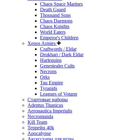
Chaos Space Marines
Death Guard
Thousand Sons
Chaos Daemons
Chaos Knights
World Eaters
Emperor's Children
Xenos Armies
Craftwords / Eldar
Drukhari / Dark Eldar
Harlequins
Genestealer Cults
Necrons
Orks
Tau Empire
Tyranids
Leagues of Votann
Стартовые наборы
Adeptus Titanicus
Aeronautica Imperialis
Necromunda
Kill Team
Террейн 40k
Apocalypse
Аксессуары для игры