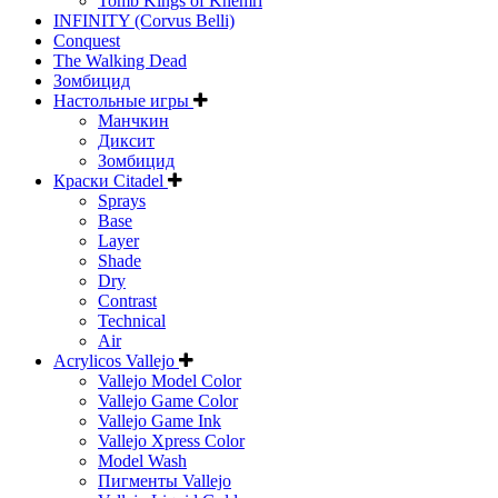
Tomb Kings of Khemri
INFINITY (Corvus Belli)
Conquest
The Walking Dead
Зомбицид
Настольные игры
Манчкин
Диксит
Зомбицид
Краски Citadel
Sprays
Base
Layer
Shade
Dry
Contrast
Technical
Air
Acrylicos Vallejo
Vallejo Model Color
Vallejo Game Color
Vallejo Game Ink
Vallejo Xpress Color
Model Wash
Пигменты Vallejo