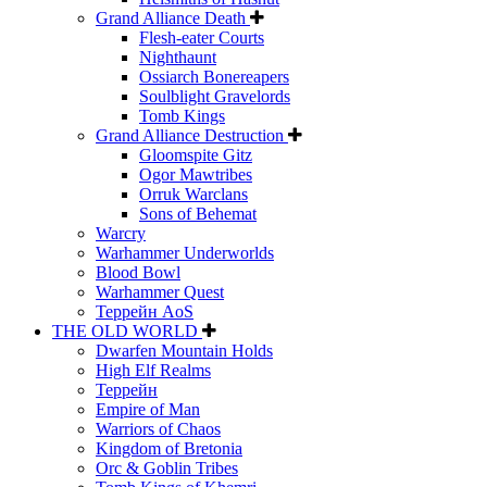
Grand Alliance Death
Flesh-eater Courts
Nighthaunt
Ossiarch Bonereapers
Soulblight Gravelords
Tomb Kings
Grand Alliance Destruction
Gloomspite Gitz
Ogor Mawtribes
Orruk Warclans
Sons of Behemat
Warcry
Warhammer Underworlds
Blood Bowl
Warhammer Quest
Террейн AoS
THE OLD WORLD
Dwarfen Mountain Holds
High Elf Realms
Террейн
Empire of Man
Warriors of Chaos
Kingdom of Bretonia
Orc & Goblin Tribes