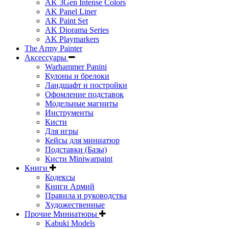
AK 3Gen Intense Colors
AK Panel Liner
AK Paint Set
AK Diorama Series
AK Playmarkers
The Army Painter
Аксессуары
Warhammer Panini
Кулоны и брелоки
Ландшафт и постройки
Офомление подставок
Модельные магниты
Инструменты
Кисти
Для игры
Кейсы для миниатюр
Подставки (Базы)
Кисти Miniwarpaint
Книги
Кодексы
Книги Армий
Правила и руководства
Художественные
Прочие Миниатюры
Kabuki Models