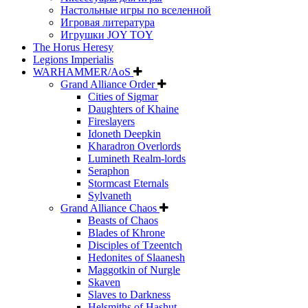
Настольные игры по вселенной
Игровая литература
Игрушки JOY TOY
The Horus Heresy
Legions Imperialis
WARHAMMER/AoS
Grand Alliance Order
Cities of Sigmar
Daughters of Khaine
Fireslayers
Idoneth Deepkin
Kharadron Overlords
Lumineth Realm-lords
Seraphon
Stormcast Eternals
Sylvaneth
Grand Alliance Chaos
Beasts of Chaos
Blades of Khrone
Disciples of Tzeentch
Hedonites of Slaanesh
Maggotkin of Nurgle
Skaven
Slaves to Darkness
Helsmiths of Hashut