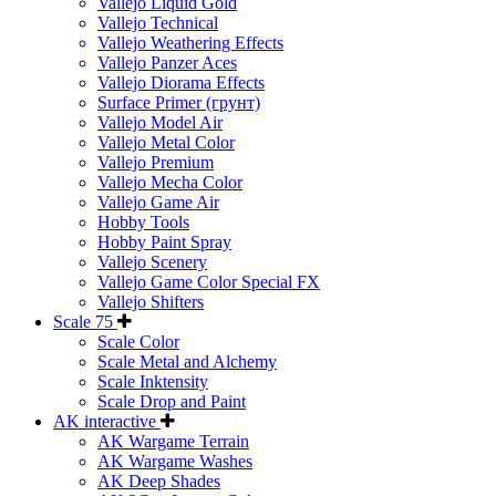
Vallejo Liquid Gold
Vallejo Technical
Vallejo Weathering Effects
Vallejo Panzer Aces
Vallejo Diorama Effects
Surface Primer (грунт)
Vallejo Model Air
Vallejo Metal Color
Vallejo Premium
Vallejo Mecha Color
Vallejo Game Air
Hobby Tools
Hobby Paint Spray
Vallejo Scenery
Vallejo Game Color Special FX
Vallejo Shifters
Scale 75
Scale Color
Scale Metal and Alchemy
Scale Inktensity
Scale Drop and Paint
AK interactive
AK Wargame Terrain
AK Wargame Washes
AK Deep Shades