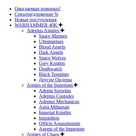
Ожидаемые новинки!
Спецпредложение %
Новые поступления
WARHAMMER 40K
Adeptus Astartes
Space Marines
Ultramarines
Blood Angels
Dark Angels
Space Wolves
Grey Knights
Deathwatch
Black Templars
Другие Ордены
Armies of the Imperium
Adepta Sororitas
Adeptus Custodes
Adeptus Mechanicus
Astra Militarum
Imperial Knights
Inquisition
Officio Assassinorum
Agents of the Imperium
Armies of Chaos