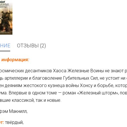
НИЕ
ОТЗЫВЫ (2)
я информация:
осмических десантников Хаоса Железные Воины не знают ра
ь артиллерии и благоволение Губительных Сил, не устоит ни
н деяниям жестокого кузнеца войны Хонсу и борьбе, кото
ма. Впервые в одном томе — роман «Железный шторм», пове
вшие классикой, так и новые.
Грэм Макнилл,
ет:
твёрдый,