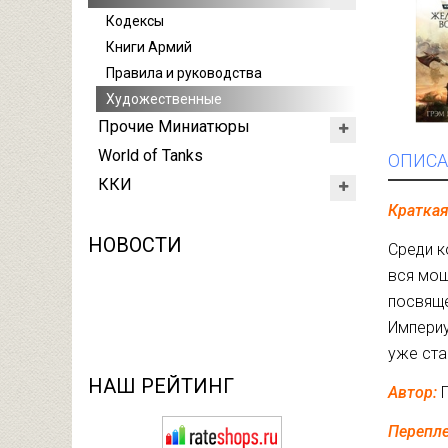
Кодексы
Книги Армий
Правила и руководства
Художественные
Прочие Миниатюры
World of Tanks
ОПИСА
ККИ
Кратка
НОВОСТИ
Среди к
вся мощ
посвяще
Империу
уже ста
НАШ РЕЙТИНГ
Автор:
Перепл