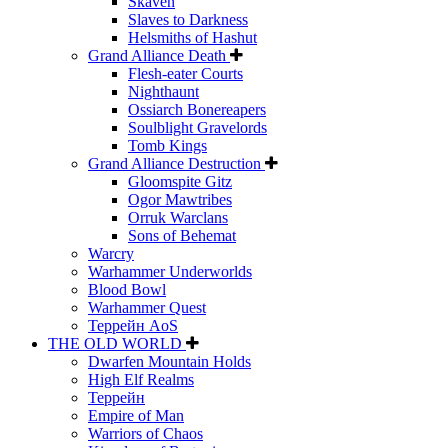
Skaven
Slaves to Darkness
Helsmiths of Hashut
Grand Alliance Death
Flesh-eater Courts
Nighthaunt
Ossiarch Bonereapers
Soulblight Gravelords
Tomb Kings
Grand Alliance Destruction
Gloomspite Gitz
Ogor Mawtribes
Orruk Warclans
Sons of Behemat
Warcry
Warhammer Underworlds
Blood Bowl
Warhammer Quest
Террейн AoS
THE OLD WORLD
Dwarfen Mountain Holds
High Elf Realms
Террейн
Empire of Man
Warriors of Chaos