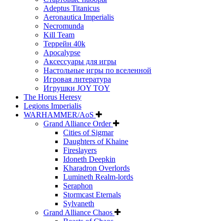
Adeptus Titanicus
Aeronautica Imperialis
Necromunda
Kill Team
Террейн 40k
Apocalypse
Аксессуары для игры
Настольные игры по вселенной
Игровая литература
Игрушки JOY TOY
The Horus Heresy
Legions Imperialis
WARHAMMER/AoS
Grand Alliance Order
Cities of Sigmar
Daughters of Khaine
Fireslayers
Idoneth Deepkin
Kharadron Overlords
Lumineth Realm-lords
Seraphon
Stormcast Eternals
Sylvaneth
Grand Alliance Chaos