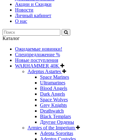
Акции и Скидки
Новости
Личный кабинет
О нас
Каталог
Ожидаемые новинки!
Спецпредложение %
Новые поступления
WARHAMMER 40K
Adeptus Astartes
Space Marines
Ultramarines
Blood Angels
Dark Angels
Space Wolves
Grey Knights
Deathwatch
Black Templars
Другие Ордены
Armies of the Imperium
Adepta Sororitas
Adeptus Custodes