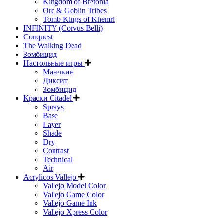
Kingdom of Bretonia
Orc & Goblin Tribes
Tomb Kings of Khemri
INFINITY (Corvus Belli)
Conquest
The Walking Dead
Зомбицид
Настольные игры
Манчкин
Диксит
Зомбицид
Краски Citadel
Sprays
Base
Layer
Shade
Dry
Contrast
Technical
Air
Acrylicos Vallejo
Vallejo Model Color
Vallejo Game Color
Vallejo Game Ink
Vallejo Xpress Color