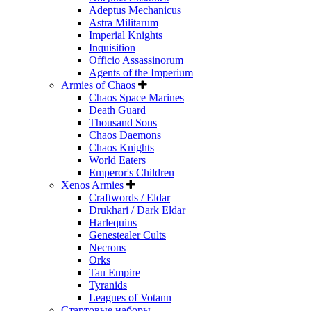
Adeptus Mechanicus
Astra Militarum
Imperial Knights
Inquisition
Officio Assassinorum
Agents of the Imperium
Armies of Chaos
Chaos Space Marines
Death Guard
Thousand Sons
Chaos Daemons
Chaos Knights
World Eaters
Emperor's Children
Xenos Armies
Craftwords / Eldar
Drukhari / Dark Eldar
Harlequins
Genestealer Cults
Necrons
Orks
Tau Empire
Tyranids
Leagues of Votann
Стартовые наборы