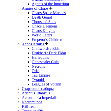
Agents of the Imperium
Armies of Chaos
Chaos Space Marines
Death Guard
Thousand Sons
Chaos Daemons
Chaos Knights
World Eaters
Emperor's Children
Xenos Armies
Craftwords / Eldar
Drukhari / Dark Eldar
Harlequins
Genestealer Cults
Necrons
Orks
Tau Empire
Tyranids
Leagues of Votann
Стартовые наборы
Adeptus Titanicus
Aeronautica Imperialis
Necromunda
Kill Team
Террейн 40k