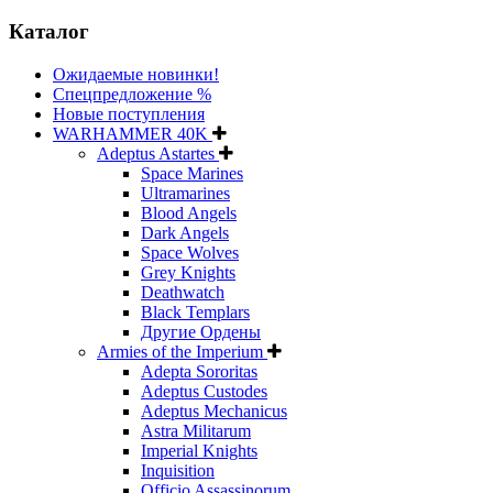
Каталог
Ожидаемые новинки!
Спецпредложение %
Новые поступления
WARHAMMER 40K
Adeptus Astartes
Space Marines
Ultramarines
Blood Angels
Dark Angels
Space Wolves
Grey Knights
Deathwatch
Black Templars
Другие Ордены
Armies of the Imperium
Adepta Sororitas
Adeptus Custodes
Adeptus Mechanicus
Astra Militarum
Imperial Knights
Inquisition
Officio Assassinorum