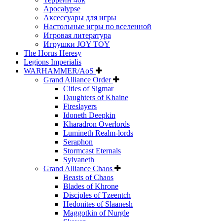
Apocalypse
Аксессуары для игры
Настольные игры по вселенной
Игровая литература
Игрушки JOY TOY
The Horus Heresy
Legions Imperialis
WARHAMMER/AoS
Grand Alliance Order
Cities of Sigmar
Daughters of Khaine
Fireslayers
Idoneth Deepkin
Kharadron Overlords
Lumineth Realm-lords
Seraphon
Stormcast Eternals
Sylvaneth
Grand Alliance Chaos
Beasts of Chaos
Blades of Khrone
Disciples of Tzeentch
Hedonites of Slaanesh
Maggotkin of Nurgle