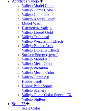
Acrylicos Vallejo
Vallejo Model Color
Vallejo Game Color
Vallejo Game Ink
Vallejo Xpress Color
Model Wash
Пигменты Vallejo
Vallejo Liquid Gold
Vallejo Technical
Vallejo Weathering Effects
Vallejo Panzer Aces
Vallejo Diorama Effects
Surface Primer (грунт)
Vallejo Model Air
Vallejo Metal Color
Vallejo Premium
Vallejo Mecha Color
Vallejo Game Air
Hobby Tools
Hobby Paint Spray
Vallejo Scenery
Vallejo Game Color Special FX
Vallejo Shifters
Scale 75
Scale Color