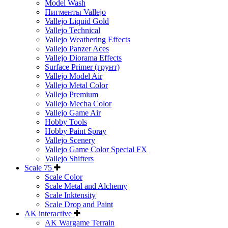
Model Wash
Пигменты Vallejo
Vallejo Liquid Gold
Vallejo Technical
Vallejo Weathering Effects
Vallejo Panzer Aces
Vallejo Diorama Effects
Surface Primer (грунт)
Vallejo Model Air
Vallejo Metal Color
Vallejo Premium
Vallejo Mecha Color
Vallejo Game Air
Hobby Tools
Hobby Paint Spray
Vallejo Scenery
Vallejo Game Color Special FX
Vallejo Shifters
Scale 75
Scale Color
Scale Metal and Alchemy
Scale Inktensity
Scale Drop and Paint
AK interactive
AK Wargame Terrain