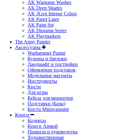
AK Wargame Washes
AK Deep Shades
AK 3Gen Intense Colors
AK Panel Liner
AK Paint Set
AK Diorama Series
AK Playmarkers
The Army Painter
Аксессуары
Warhammer Panini
Кулоны и брелоки
Ландшафт и постройки
Офомление подставок
Модельные магниты
Инструменты
Кисти
Для игры
Кейсы для миниатюр
Подставки (Базы)
Кисти Miniwarpaint
Книги
Кодексы
Книги Армий
Правила и руководства
Художественные