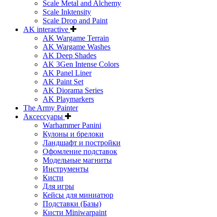
Scale Metal and Alchemy
Scale Inktensity
Scale Drop and Paint
AK interactive
AK Wargame Terrain
AK Wargame Washes
AK Deep Shades
AK 3Gen Intense Colors
AK Panel Liner
AK Paint Set
AK Diorama Series
AK Playmarkers
The Army Painter
Аксессуары
Warhammer Panini
Кулоны и брелоки
Ландшафт и постройки
Офомление подставок
Модельные магниты
Инструменты
Кисти
Для игры
Кейсы для миниатюр
Подставки (Базы)
Кисти Miniwarpaint