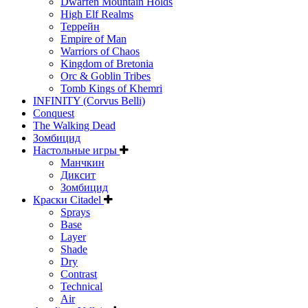
Dwarfen Mountain Holds
High Elf Realms
Террейн
Empire of Man
Warriors of Chaos
Kingdom of Bretonia
Orc & Goblin Tribes
Tomb Kings of Khemri
INFINITY (Corvus Belli)
Conquest
The Walking Dead
Зомбицид
Настольные игры
Манчкин
Диксит
Зомбицид
Краски Citadel
Sprays
Base
Layer
Shade
Dry
Contrast
Technical
Air