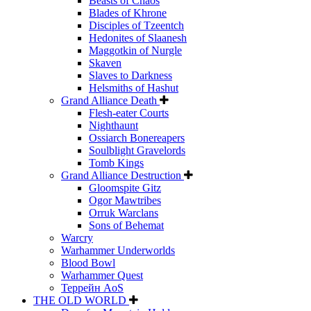
Beasts of Chaos
Blades of Khrone
Disciples of Tzeentch
Hedonites of Slaanesh
Maggotkin of Nurgle
Skaven
Slaves to Darkness
Helsmiths of Hashut
Grand Alliance Death
Flesh-eater Courts
Nighthaunt
Ossiarch Bonereapers
Soulblight Gravelords
Tomb Kings
Grand Alliance Destruction
Gloomspite Gitz
Ogor Mawtribes
Orruk Warclans
Sons of Behemat
Warcry
Warhammer Underworlds
Blood Bowl
Warhammer Quest
Террейн AoS
THE OLD WORLD