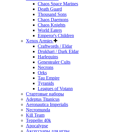
Chaos Space Marines
Death Guard
Thousand Sons
Chaos Daemons
Chaos Knights
World Eaters
Emperor's Children
Xenos Armies
Craftwords / Eldar
Drukhari / Dark Eldar
Harlequins
Genestealer Cults
Necrons
Orks
Tau Empire
Tyranids
Leagues of Votann
Стартовые наборы
Adeptus Titanicus
Aeronautica Imperialis
Necromunda
Kill Team
Террейн 40k
Apocalypse
Аксессуары для игры