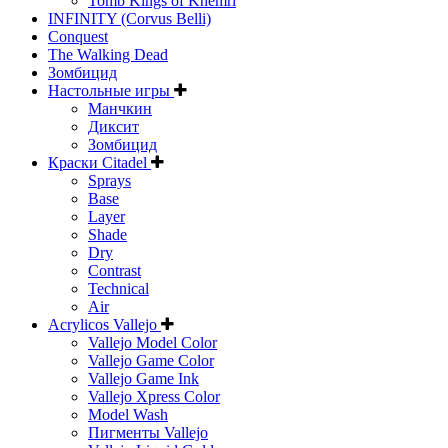
Tomb Kings of Khemri
INFINITY (Corvus Belli)
Conquest
The Walking Dead
Зомбицид
Настольные игры
Манчкин
Диксит
Зомбицид
Краски Citadel
Sprays
Base
Layer
Shade
Dry
Contrast
Technical
Air
Acrylicos Vallejo
Vallejo Model Color
Vallejo Game Color
Vallejo Game Ink
Vallejo Xpress Color
Model Wash
Пигменты Vallejo