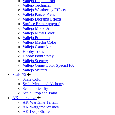
Vallejo Liquid Gold
Vallejo Technical
Vallejo Weathering Effects
Vallejo Panzer Aces
Vallejo Diorama Effects
Surface Primer (грунт)
Vallejo Model Air
Vallejo Metal Color
Vallejo Premium
Vallejo Mecha Color
Vallejo Game Air
Hobby Tools
Hobby Paint Spray
Vallejo Scenery
Vallejo Game Color Special FX
Vallejo Shifters
Scale 75
Scale Color
Scale Metal and Alchemy
Scale Inktensity
Scale Drop and Paint
AK interactive
AK Wargame Terrain
AK Wargame Washes
AK Deep Shades