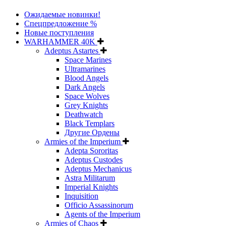
Ожидаемые новинки!
Спецпредложение %
Новые поступления
WARHAMMER 40K
Adeptus Astartes
Space Marines
Ultramarines
Blood Angels
Dark Angels
Space Wolves
Grey Knights
Deathwatch
Black Templars
Другие Ордены
Armies of the Imperium
Adepta Sororitas
Adeptus Custodes
Adeptus Mechanicus
Astra Militarum
Imperial Knights
Inquisition
Officio Assassinorum
Agents of the Imperium
Armies of Chaos