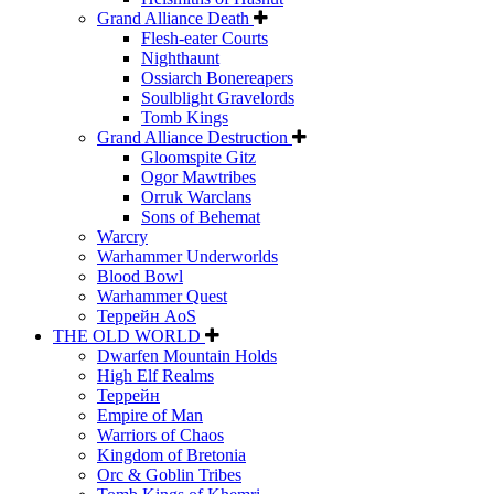
Grand Alliance Death
Flesh-eater Courts
Nighthaunt
Ossiarch Bonereapers
Soulblight Gravelords
Tomb Kings
Grand Alliance Destruction
Gloomspite Gitz
Ogor Mawtribes
Orruk Warclans
Sons of Behemat
Warcry
Warhammer Underworlds
Blood Bowl
Warhammer Quest
Террейн AoS
THE OLD WORLD
Dwarfen Mountain Holds
High Elf Realms
Террейн
Empire of Man
Warriors of Chaos
Kingdom of Bretonia
Orc & Goblin Tribes