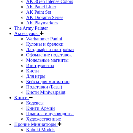
AK 3Gen Intense Colors
AK Panel Liner
AK Paint Set
AK Diorama Series
AK Playmarkers
The Army Painter
Аксессуары
Warhammer Panini
Кулоны и брелоки
Ландшафт и постройки
Офомление подставок
Модельные магниты
Инструменты
Кисти
Для игры
Кейсы для миниатюр
Подставки (Базы)
Кисти Miniwarpaint
Книги
Кодексы
Книги Армий
Правила и руководства
Художественные
Прочие Миниатюры
Kabuki Models