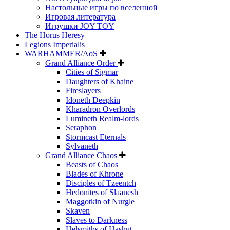
Настольные игры по вселенной
Игровая литература
Игрушки JOY TOY
The Horus Heresy
Legions Imperialis
WARHAMMER/AoS
Grand Alliance Order
Cities of Sigmar
Daughters of Khaine
Fireslayers
Idoneth Deepkin
Kharadron Overlords
Lumineth Realm-lords
Seraphon
Stormcast Eternals
Sylvaneth
Grand Alliance Chaos
Beasts of Chaos
Blades of Khrone
Disciples of Tzeentch
Hedonites of Slaanesh
Maggotkin of Nurgle
Skaven
Slaves to Darkness
Helsmiths of Hashut