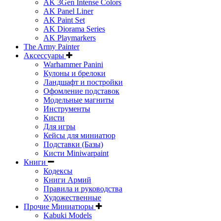
AK 3Gen Intense Colors
AK Panel Liner
AK Paint Set
AK Diorama Series
AK Playmarkers
The Army Painter
Аксессуары
Warhammer Panini
Кулоны и брелоки
Ландшафт и постройки
Офомление подставок
Модельные магниты
Инструменты
Кисти
Для игры
Кейсы для миниатюр
Подставки (Базы)
Кисти Miniwarpaint
Книги
Кодексы
Книги Армий
Правила и руководства
Художественные
Прочие Миниатюры
Kabuki Models