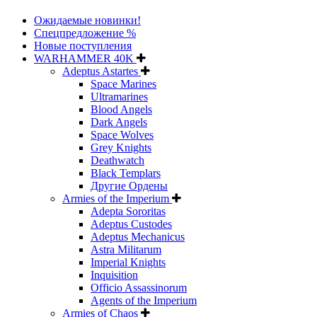
Ожидаемые новинки!
Спецпредложение %
Новые поступления
WARHAMMER 40K
Adeptus Astartes
Space Marines
Ultramarines
Blood Angels
Dark Angels
Space Wolves
Grey Knights
Deathwatch
Black Templars
Другие Ордены
Armies of the Imperium
Adepta Sororitas
Adeptus Custodes
Adeptus Mechanicus
Astra Militarum
Imperial Knights
Inquisition
Officio Assassinorum
Agents of the Imperium
Armies of Chaos