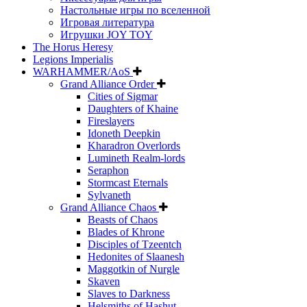
Настольные игры по вселенной
Игровая литература
Игрушки JOY TOY
The Horus Heresy
Legions Imperialis
WARHAMMER/AoS
Grand Alliance Order
Cities of Sigmar
Daughters of Khaine
Fireslayers
Idoneth Deepkin
Kharadron Overlords
Lumineth Realm-lords
Seraphon
Stormcast Eternals
Sylvaneth
Grand Alliance Chaos
Beasts of Chaos
Blades of Khrone
Disciples of Tzeentch
Hedonites of Slaanesh
Maggotkin of Nurgle
Skaven
Slaves to Darkness
Helsmiths of Hashut