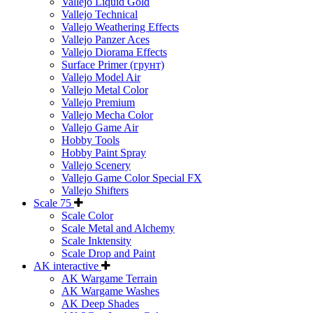
Vallejo Liquid Gold
Vallejo Technical
Vallejo Weathering Effects
Vallejo Panzer Aces
Vallejo Diorama Effects
Surface Primer (грунт)
Vallejo Model Air
Vallejo Metal Color
Vallejo Premium
Vallejo Mecha Color
Vallejo Game Air
Hobby Tools
Hobby Paint Spray
Vallejo Scenery
Vallejo Game Color Special FX
Vallejo Shifters
Scale 75
Scale Color
Scale Metal and Alchemy
Scale Inktensity
Scale Drop and Paint
AK interactive
AK Wargame Terrain
AK Wargame Washes
AK Deep Shades