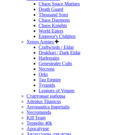
Chaos Space Marines
Death Guard
Thousand Sons
Chaos Daemons
Chaos Knights
World Eaters
Emperor's Children
Xenos Armies
Craftwords / Eldar
Drukhari / Dark Eldar
Harlequins
Genestealer Cults
Necrons
Orks
Tau Empire
Tyranids
Leagues of Votann
Стартовые наборы
Adeptus Titanicus
Aeronautica Imperialis
Necromunda
Kill Team
Террейн 40k
Apocalypse
Аксессуары для игры