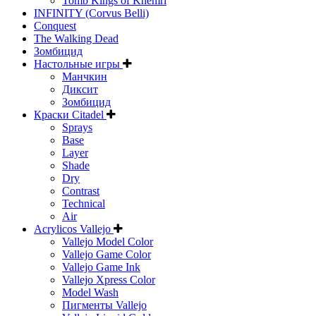
Tomb Kings of Khemri
INFINITY (Corvus Belli)
Conquest
The Walking Dead
Зомбицид
Настольные игры
Манчкин
Диксит
Зомбицид
Краски Citadel
Sprays
Base
Layer
Shade
Dry
Contrast
Technical
Air
Acrylicos Vallejo
Vallejo Model Color
Vallejo Game Color
Vallejo Game Ink
Vallejo Xpress Color
Model Wash
Пигменты Vallejo