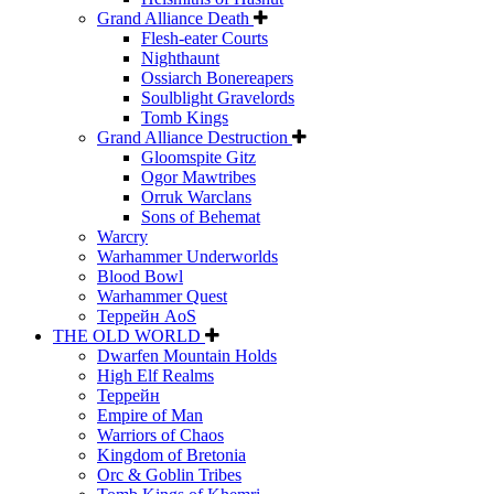
Grand Alliance Death
Flesh-eater Courts
Nighthaunt
Ossiarch Bonereapers
Soulblight Gravelords
Tomb Kings
Grand Alliance Destruction
Gloomspite Gitz
Ogor Mawtribes
Orruk Warclans
Sons of Behemat
Warcry
Warhammer Underworlds
Blood Bowl
Warhammer Quest
Террейн AoS
THE OLD WORLD
Dwarfen Mountain Holds
High Elf Realms
Террейн
Empire of Man
Warriors of Chaos
Kingdom of Bretonia
Orc & Goblin Tribes