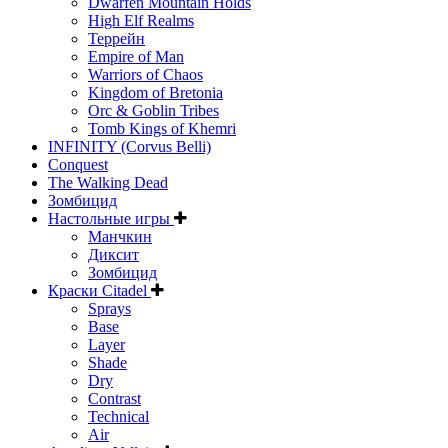
Dwarfen Mountain Holds
High Elf Realms
Террейн
Empire of Man
Warriors of Chaos
Kingdom of Bretonia
Orc & Goblin Tribes
Tomb Kings of Khemri
INFINITY (Corvus Belli)
Conquest
The Walking Dead
Зомбицид
Настольные игры
Манчкин
Диксит
Зомбицид
Краски Citadel
Sprays
Base
Layer
Shade
Dry
Contrast
Technical
Air