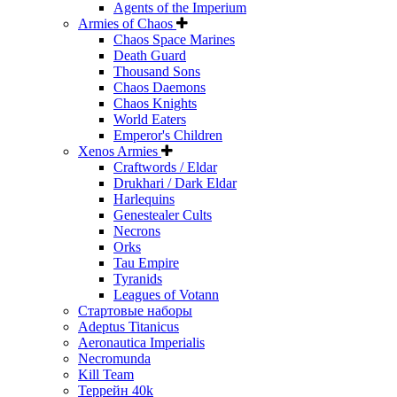
Agents of the Imperium
Armies of Chaos
Chaos Space Marines
Death Guard
Thousand Sons
Chaos Daemons
Chaos Knights
World Eaters
Emperor's Children
Xenos Armies
Craftwords / Eldar
Drukhari / Dark Eldar
Harlequins
Genestealer Cults
Necrons
Orks
Tau Empire
Tyranids
Leagues of Votann
Стартовые наборы
Adeptus Titanicus
Aeronautica Imperialis
Necromunda
Kill Team
Террейн 40k