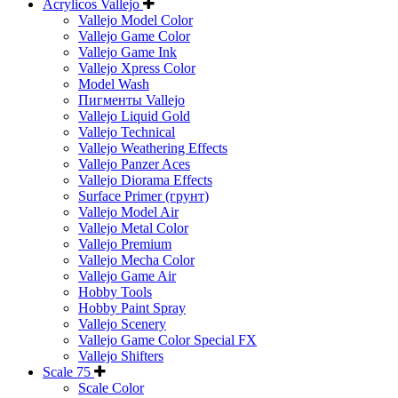
Acrylicos Vallejo
Vallejo Model Color
Vallejo Game Color
Vallejo Game Ink
Vallejo Xpress Color
Model Wash
Пигменты Vallejo
Vallejo Liquid Gold
Vallejo Technical
Vallejo Weathering Effects
Vallejo Panzer Aces
Vallejo Diorama Effects
Surface Primer (грунт)
Vallejo Model Air
Vallejo Metal Color
Vallejo Premium
Vallejo Mecha Color
Vallejo Game Air
Hobby Tools
Hobby Paint Spray
Vallejo Scenery
Vallejo Game Color Special FX
Vallejo Shifters
Scale 75
Scale Color