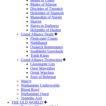
Beasts of Chaos
Blades of Khrone
Disciples of Tzeentch
Hedonites of Slaanesh
Maggotkin of Nurgle
Skaven
Slaves to Darkness
Helsmiths of Hashut
Grand Alliance Death
Flesh-eater Courts
Nighthaunt
Ossiarch Bonereapers
Soulblight Gravelords
Tomb Kings
Grand Alliance Destruction
Gloomspite Gitz
Ogor Mawtribes
Orruk Warclans
Sons of Behemat
Warcry
Warhammer Underworlds
Blood Bowl
Warhammer Quest
Террейн AoS
THE OLD WORLD