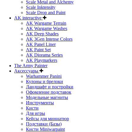
Scale Metal and Alchemy
Scale Inktensity
Scale Drop and Paint
AK interactive
AK Wargame Terrain
AK Wargame Washes
AK Deep Shades
AK 3Gen Intense Colors
AK Panel Liner
AK Paint Set
AK Diorama Series
AK Playmarkers
The Army Painter
Аксессуары
Warhammer Panini
Кулоны и брелоки
Ландшафт и постройки
Офомление подставок
Модельные магниты
Инструменты
Кисти
Для игры
Кейсы для миниатюр
Подставки (Базы)
Кисти Miniwarpaint