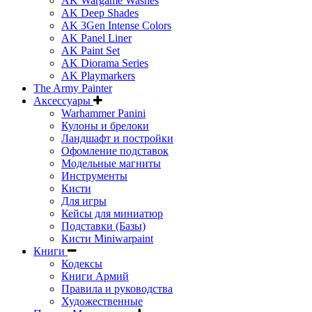
AK Wargame Washes
AK Deep Shades
AK 3Gen Intense Colors
AK Panel Liner
AK Paint Set
AK Diorama Series
AK Playmarkers
The Army Painter
Аксессуары
Warhammer Panini
Кулоны и брелоки
Ландшафт и постройки
Офомление подставок
Модельные магниты
Инструменты
Кисти
Для игры
Кейсы для миниатюр
Подставки (Базы)
Кисти Miniwarpaint
Книги
Кодексы
Книги Армий
Правила и руководства
Художественные