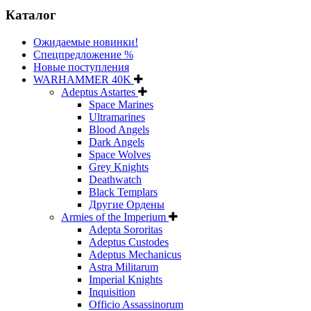
Каталог
Ожидаемые новинки!
Спецпредложение %
Новые поступления
WARHAMMER 40K
Adeptus Astartes
Space Marines
Ultramarines
Blood Angels
Dark Angels
Space Wolves
Grey Knights
Deathwatch
Black Templars
Другие Ордены
Armies of the Imperium
Adepta Sororitas
Adeptus Custodes
Adeptus Mechanicus
Astra Militarum
Imperial Knights
Inquisition
Officio Assassinorum