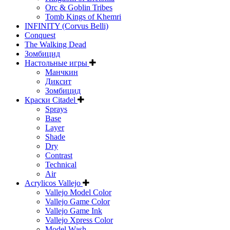
Orc & Goblin Tribes
Tomb Kings of Khemri
INFINITY (Corvus Belli)
Conquest
The Walking Dead
Зомбицид
Настольные игры
Манчкин
Диксит
Зомбицид
Краски Citadel
Sprays
Base
Layer
Shade
Dry
Contrast
Technical
Air
Acrylicos Vallejo
Vallejo Model Color
Vallejo Game Color
Vallejo Game Ink
Vallejo Xpress Color
Model Wash