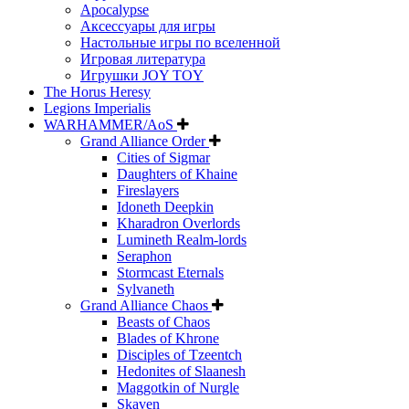
Apocalypse
Аксессуары для игры
Настольные игры по вселенной
Игровая литература
Игрушки JOY TOY
The Horus Heresy
Legions Imperialis
WARHAMMER/AoS
Grand Alliance Order
Cities of Sigmar
Daughters of Khaine
Fireslayers
Idoneth Deepkin
Kharadron Overlords
Lumineth Realm-lords
Seraphon
Stormcast Eternals
Sylvaneth
Grand Alliance Chaos
Beasts of Chaos
Blades of Khrone
Disciples of Tzeentch
Hedonites of Slaanesh
Maggotkin of Nurgle
Skaven