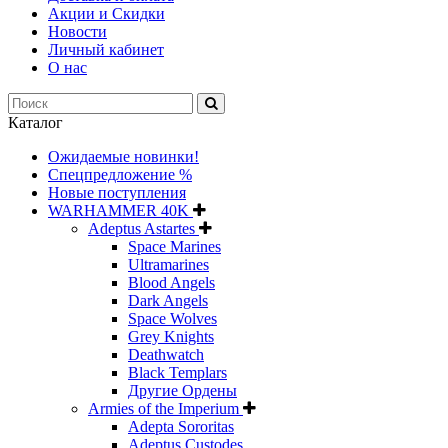
Акции и Скидки
Новости
Личный кабинет
О нас
Каталог
Ожидаемые новинки!
Спецпредложение %
Новые поступления
WARHAMMER 40K
Adeptus Astartes
Space Marines
Ultramarines
Blood Angels
Dark Angels
Space Wolves
Grey Knights
Deathwatch
Black Templars
Другие Ордены
Armies of the Imperium
Adepta Sororitas
Adeptus Custodes