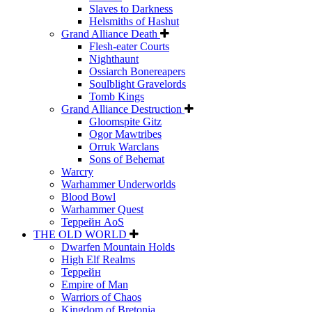
Slaves to Darkness
Helsmiths of Hashut
Grand Alliance Death
Flesh-eater Courts
Nighthaunt
Ossiarch Bonereapers
Soulblight Gravelords
Tomb Kings
Grand Alliance Destruction
Gloomspite Gitz
Ogor Mawtribes
Orruk Warclans
Sons of Behemat
Warcry
Warhammer Underworlds
Blood Bowl
Warhammer Quest
Террейн AoS
THE OLD WORLD
Dwarfen Mountain Holds
High Elf Realms
Террейн
Empire of Man
Warriors of Chaos
Kingdom of Bretonia