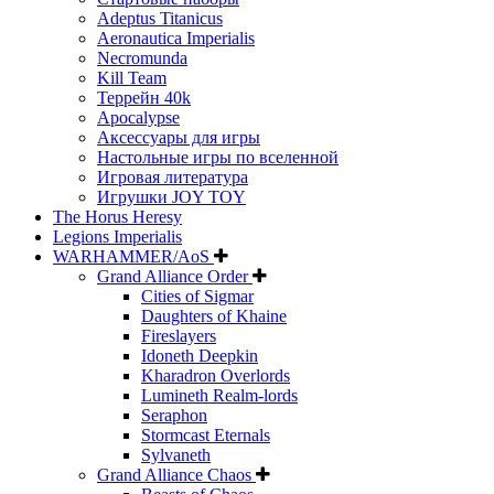
Adeptus Titanicus
Aeronautica Imperialis
Necromunda
Kill Team
Террейн 40k
Apocalypse
Аксессуары для игры
Настольные игры по вселенной
Игровая литература
Игрушки JOY TOY
The Horus Heresy
Legions Imperialis
WARHAMMER/AoS
Grand Alliance Order
Cities of Sigmar
Daughters of Khaine
Fireslayers
Idoneth Deepkin
Kharadron Overlords
Lumineth Realm-lords
Seraphon
Stormcast Eternals
Sylvaneth
Grand Alliance Chaos