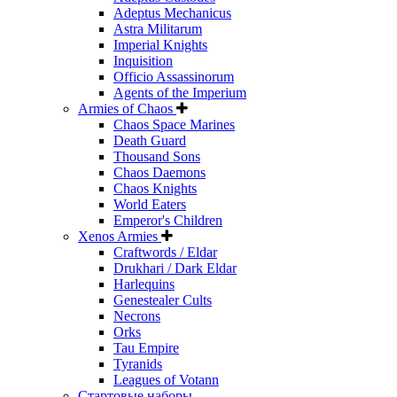
Adeptus Mechanicus
Astra Militarum
Imperial Knights
Inquisition
Officio Assassinorum
Agents of the Imperium
Armies of Chaos
Chaos Space Marines
Death Guard
Thousand Sons
Chaos Daemons
Chaos Knights
World Eaters
Emperor's Children
Xenos Armies
Craftwords / Eldar
Drukhari / Dark Eldar
Harlequins
Genestealer Cults
Necrons
Orks
Tau Empire
Tyranids
Leagues of Votann
Стартовые наборы