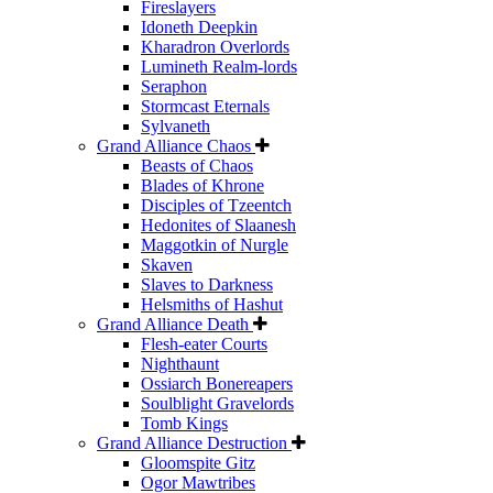
Fireslayers
Idoneth Deepkin
Kharadron Overlords
Lumineth Realm-lords
Seraphon
Stormcast Eternals
Sylvaneth
Grand Alliance Chaos
Beasts of Chaos
Blades of Khrone
Disciples of Tzeentch
Hedonites of Slaanesh
Maggotkin of Nurgle
Skaven
Slaves to Darkness
Helsmiths of Hashut
Grand Alliance Death
Flesh-eater Courts
Nighthaunt
Ossiarch Bonereapers
Soulblight Gravelords
Tomb Kings
Grand Alliance Destruction
Gloomspite Gitz
Ogor Mawtribes