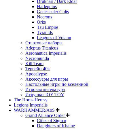
Drukhari / Dark Eldar
Harlequins
Genestealer Cults
Necrons
Orks
Tau Empire
Tyranids
Leagues of Votann
Стартовые наборы
Adeptus Titanicus
Aeronautica Imperialis
Necromunda
Kill Team
Террейн 40k
Apocalypse
Аксессуары для игры
Настольные игры по вселенной
Игровая литература
Игрушки JOY TOY
The Horus Heresy
Legions Imperialis
WARHAMMER/AoS
Grand Alliance Order
Cities of Sigmar
Daughters of Khaine