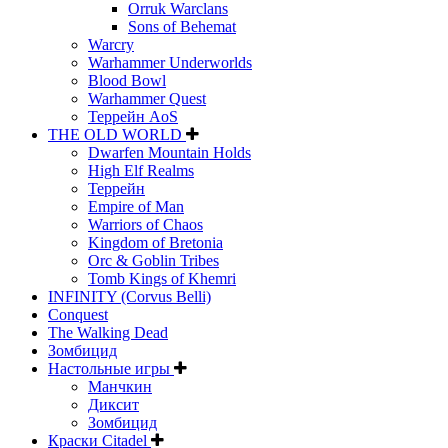
Orruk Warclans
Sons of Behemat
Warcry
Warhammer Underworlds
Blood Bowl
Warhammer Quest
Террейн AoS
THE OLD WORLD
Dwarfen Mountain Holds
High Elf Realms
Террейн
Empire of Man
Warriors of Chaos
Kingdom of Bretonia
Orc & Goblin Tribes
Tomb Kings of Khemri
INFINITY (Corvus Belli)
Conquest
The Walking Dead
Зомбицид
Настольные игры
Манчкин
Диксит
Зомбицид
Краски Citadel