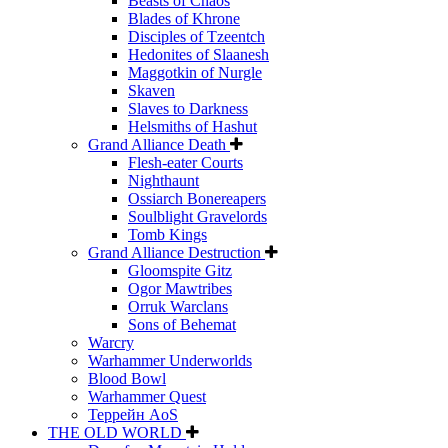
Beasts of Chaos
Blades of Khrone
Disciples of Tzeentch
Hedonites of Slaanesh
Maggotkin of Nurgle
Skaven
Slaves to Darkness
Helsmiths of Hashut
Grand Alliance Death
Flesh-eater Courts
Nighthaunt
Ossiarch Bonereapers
Soulblight Gravelords
Tomb Kings
Grand Alliance Destruction
Gloomspite Gitz
Ogor Mawtribes
Orruk Warclans
Sons of Behemat
Warcry
Warhammer Underworlds
Blood Bowl
Warhammer Quest
Террейн AoS
THE OLD WORLD