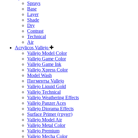
Sprays
Base
Layer
Shade
Dry
Contrast
Technical
Air
Acrylicos Vallejo
Vallejo Model Color
Vallejo Game Color
Vallejo Game Ink
Vallejo Xpress Color
Model Wash
Пигменты Vallejo
Vallejo Liquid Gold
Vallejo Technical
Vallejo Weathering Effects
Vallejo Panzer Aces
Vallejo Diorama Effects
Surface Primer (грунт)
Vallejo Model Air
Vallejo Metal Color
Vallejo Premium
Vallejo Mecha Color