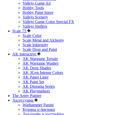
Vallejo Game Air
Hobby Tools
Hobby Paint Spray
Vallejo Scenery
Vallejo Game Color Special FX
Vallejo Shifters
Scale 75
Scale Color
Scale Metal and Alchemy
Scale Inktensity
Scale Drop and Paint
AK interactive
AK Wargame Terrain
AK Wargame Washes
AK Deep Shades
AK 3Gen Intense Colors
AK Panel Liner
AK Paint Set
AK Diorama Series
AK Playmarkers
The Army Painter
Аксессуары
Warhammer Panini
Кулоны и брелоки
Ландшафт и постройки