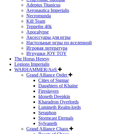
Adeptus Titanicus
Aeronautica Imperialis
Necromunda
Kill Team
Террейн 40k
Apocalypse
Аксессуары для игры
Настольные игры по вселенной
Игровая литература
Игрушки JOY TOY
The Horus Heresy
Legions Imperialis
WARHAMMER/AoS
Grand Alliance Order
Cities of Sigmar
Daughters of Khaine
Fireslayers
Idoneth Deepkin
Kharadron Overlords
Lumineth Realm-lords
Seraphon
Stormcast Eternals
Sylvaneth
Grand Alliance Chaos