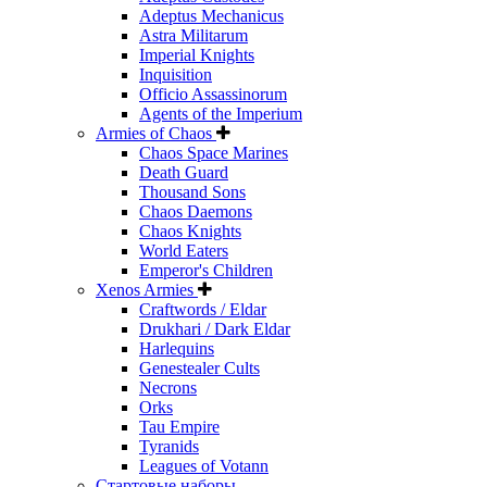
Adeptus Mechanicus
Astra Militarum
Imperial Knights
Inquisition
Officio Assassinorum
Agents of the Imperium
Armies of Chaos
Chaos Space Marines
Death Guard
Thousand Sons
Chaos Daemons
Chaos Knights
World Eaters
Emperor's Children
Xenos Armies
Craftwords / Eldar
Drukhari / Dark Eldar
Harlequins
Genestealer Cults
Necrons
Orks
Tau Empire
Tyranids
Leagues of Votann
Стартовые наборы