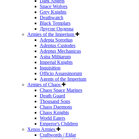
Dark Angels
Space Wolves
Grey Knights
Deathwatch
Black Templars
Другие Ордены
Armies of the Imperium
Adepta Sororitas
Adeptus Custodes
Adeptus Mechanicus
Astra Militarum
Imperial Knights
Inquisition
Officio Assassinorum
Agents of the Imperium
Armies of Chaos
Chaos Space Marines
Death Guard
Thousand Sons
Chaos Daemons
Chaos Knights
World Eaters
Emperor's Children
Xenos Armies
Craftwords / Eldar