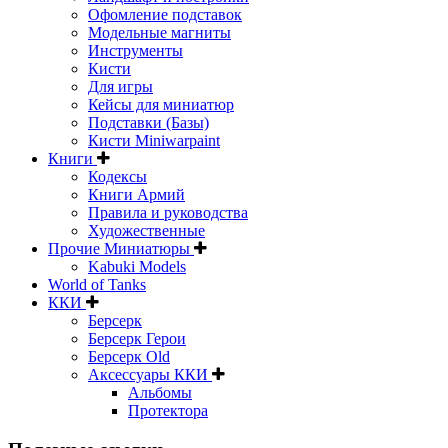
Офомление подставок
Модельные магниты
Инструменты
Кисти
Для игры
Кейсы для миниатюр
Подставки (Базы)
Кисти Miniwarpaint
Книги
Кодексы
Книги Армий
Правила и руководства
Художественные
Прочие Миниатюры
Kabuki Models
World of Tanks
ККИ
Берсерк
Берсерк Герои
Берсерк Old
Аксессуары ККИ
Альбомы
Протектора