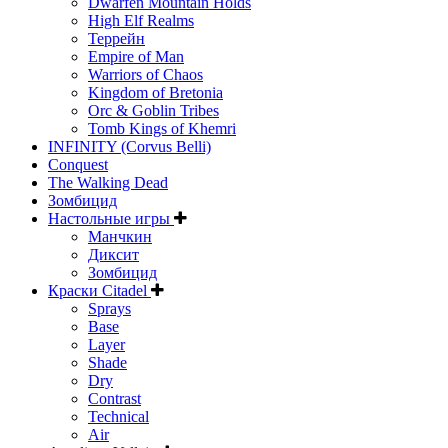
Dwarfen Mountain Holds
High Elf Realms
Террейн
Empire of Man
Warriors of Chaos
Kingdom of Bretonia
Orc & Goblin Tribes
Tomb Kings of Khemri
INFINITY (Corvus Belli)
Conquest
The Walking Dead
Зомбицид
Настольные игры
Манчкин
Диксит
Зомбицид
Краски Citadel
Sprays
Base
Layer
Shade
Dry
Contrast
Technical
Air