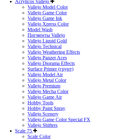
Acrylicos Vallejo
Vallejo Model Color
Vallejo Game Color
Vallejo Game Ink
Vallejo Xpress Color
Model Wash
Пигменты Vallejo
Vallejo Liquid Gold
Vallejo Technical
Vallejo Weathering Effects
Vallejo Panzer Aces
Vallejo Diorama Effects
Surface Primer (грунт)
Vallejo Model Air
Vallejo Metal Color
Vallejo Premium
Vallejo Mecha Color
Vallejo Game Air
Hobby Tools
Hobby Paint Spray
Vallejo Scenery
Vallejo Game Color Special FX
Vallejo Shifters
Scale 75
Scale Color