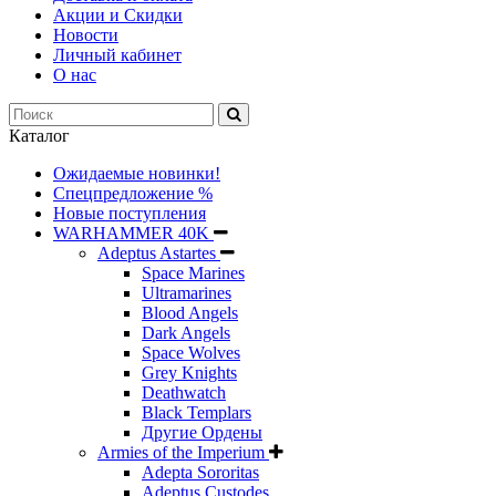
Акции и Скидки
Новости
Личный кабинет
О нас
Каталог
Ожидаемые новинки!
Спецпредложение %
Новые поступления
WARHAMMER 40K
Adeptus Astartes
Space Marines
Ultramarines
Blood Angels
Dark Angels
Space Wolves
Grey Knights
Deathwatch
Black Templars
Другие Ордены
Armies of the Imperium
Adepta Sororitas
Adeptus Custodes