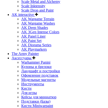
Scale Metal and Alchemy
Scale Inktensity
Scale Drop and Paint
AK interactive
AK Wargame Terrain
AK Wargame Washes
AK Deep Shades
AK 3Gen Intense Colors
AK Panel Liner
AK Paint Set
AK Diorama Series
AK Playmarkers
The Army Painter
Аксессуары
Warhammer Panini
Кулоны и брелоки
Ландшафт и постройки
Офомление подставок
Модельные магниты
Инструменты
Кисти
Для игры
Кейсы для миниатюр
Подставки (Базы)
Кисти Miniwarpaint