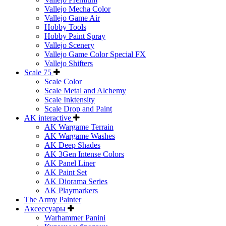
Vallejo Mecha Color
Vallejo Game Air
Hobby Tools
Hobby Paint Spray
Vallejo Scenery
Vallejo Game Color Special FX
Vallejo Shifters
Scale 75
Scale Color
Scale Metal and Alchemy
Scale Inktensity
Scale Drop and Paint
AK interactive
AK Wargame Terrain
AK Wargame Washes
AK Deep Shades
AK 3Gen Intense Colors
AK Panel Liner
AK Paint Set
AK Diorama Series
AK Playmarkers
The Army Painter
Аксессуары
Warhammer Panini