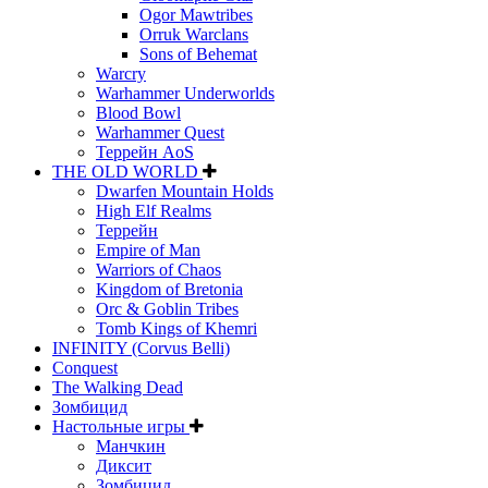
Ogor Mawtribes
Orruk Warclans
Sons of Behemat
Warcry
Warhammer Underworlds
Blood Bowl
Warhammer Quest
Террейн AoS
THE OLD WORLD
Dwarfen Mountain Holds
High Elf Realms
Террейн
Empire of Man
Warriors of Chaos
Kingdom of Bretonia
Orc & Goblin Tribes
Tomb Kings of Khemri
INFINITY (Corvus Belli)
Conquest
The Walking Dead
Зомбицид
Настольные игры
Манчкин
Диксит
Зомбицид