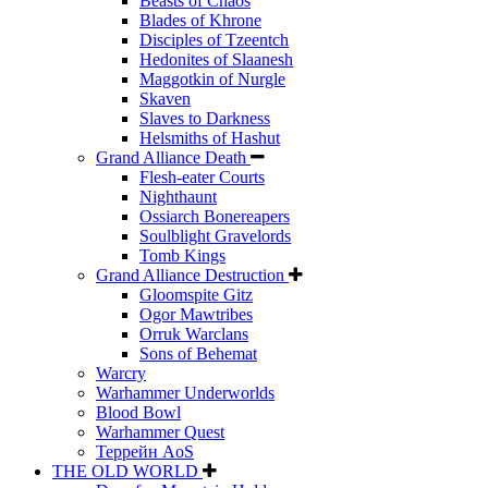
Beasts of Chaos
Blades of Khrone
Disciples of Tzeentch
Hedonites of Slaanesh
Maggotkin of Nurgle
Skaven
Slaves to Darkness
Helsmiths of Hashut
Grand Alliance Death
Flesh-eater Courts
Nighthaunt
Ossiarch Bonereapers
Soulblight Gravelords
Tomb Kings
Grand Alliance Destruction
Gloomspite Gitz
Ogor Mawtribes
Orruk Warclans
Sons of Behemat
Warcry
Warhammer Underworlds
Blood Bowl
Warhammer Quest
Террейн AoS
THE OLD WORLD