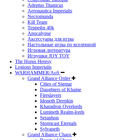
Adeptus Titanicus
Aeronautica Imperialis
Necromunda
Kill Team
Террейн 40k
Apocalypse
Аксессуары для игры
Настольные игры по вселенной
Игровая литература
Игрушки JOY TOY
The Horus Heresy
Legions Imperialis
WARHAMMER/AoS
Grand Alliance Order
Cities of Sigmar
Daughters of Khaine
Fireslayers
Idoneth Deepkin
Kharadron Overlords
Lumineth Realm-lords
Seraphon
Stormcast Eternals
Sylvaneth
Grand Alliance Chaos