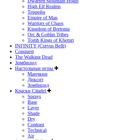
Dwarfen Mountain Holds
High Elf Realms
Террейн
Empire of Man
Warriors of Chaos
Kingdom of Bretonia
Orc & Goblin Tribes
Tomb Kings of Khemri
INFINITY (Corvus Belli)
Conquest
The Walking Dead
Зомбицид
Настольные игры
Манчкин
Диксит
Зомбицид
Краски Citadel
Sprays
Base
Layer
Shade
Dry
Contrast
Technical
Air