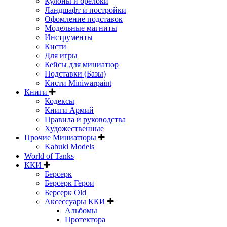
Кулоны и брелоки
Ландшафт и постройки
Офомление подставок
Модельные магниты
Инструменты
Кисти
Для игры
Кейсы для миниатюр
Подставки (Базы)
Кисти Miniwarpaint
Книги
Кодексы
Книги Армий
Правила и руководства
Художественные
Прочие Миниатюры
Kabuki Models
World of Tanks
ККИ
Берсерк
Берсерк Герои
Берсерк Old
Аксессуары ККИ
Альбомы
Протектора