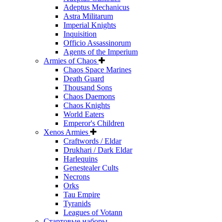
Adeptus Mechanicus
Astra Militarum
Imperial Knights
Inquisition
Officio Assassinorum
Agents of the Imperium
Armies of Chaos
Chaos Space Marines
Death Guard
Thousand Sons
Chaos Daemons
Chaos Knights
World Eaters
Emperor's Children
Xenos Armies
Craftwords / Eldar
Drukhari / Dark Eldar
Harlequins
Genestealer Cults
Necrons
Orks
Tau Empire
Tyranids
Leagues of Votann
Стартовые наборы