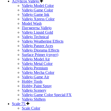
Acrylicos Vallejo
Vallejo Model Color
Vallejo Game Color
Vallejo Game Ink
Vallejo Xpress Color
Model Wash
Пигменты Vallejo
Vallejo Liquid Gold
Vallejo Technical
Vallejo Weathering Effects
Vallejo Panzer Aces
Vallejo Diorama Effects
Surface Primer (грунт)
Vallejo Model Air
Vallejo Metal Color
Vallejo Premium
Vallejo Mecha Color
Vallejo Game Air
Hobby Tools
Hobby Paint Spray
Vallejo Scenery
Vallejo Game Color Special FX
Vallejo Shifters
Scale 75
Scale Color