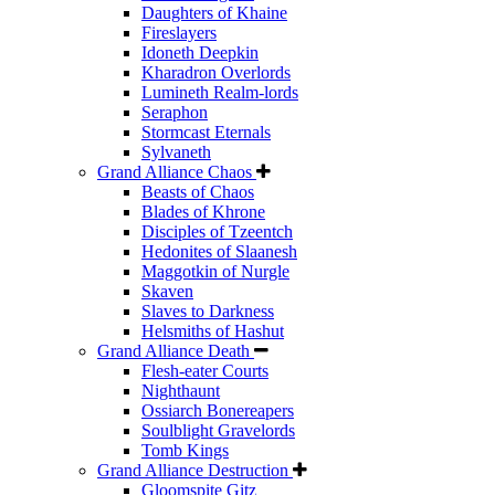
Daughters of Khaine
Fireslayers
Idoneth Deepkin
Kharadron Overlords
Lumineth Realm-lords
Seraphon
Stormcast Eternals
Sylvaneth
Grand Alliance Chaos
Beasts of Chaos
Blades of Khrone
Disciples of Tzeentch
Hedonites of Slaanesh
Maggotkin of Nurgle
Skaven
Slaves to Darkness
Helsmiths of Hashut
Grand Alliance Death
Flesh-eater Courts
Nighthaunt
Ossiarch Bonereapers
Soulblight Gravelords
Tomb Kings
Grand Alliance Destruction
Gloomspite Gitz