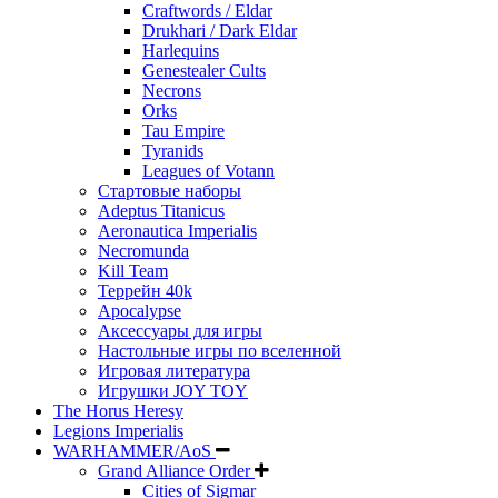
Craftwords / Eldar
Drukhari / Dark Eldar
Harlequins
Genestealer Cults
Necrons
Orks
Tau Empire
Tyranids
Leagues of Votann
Стартовые наборы
Adeptus Titanicus
Aeronautica Imperialis
Necromunda
Kill Team
Террейн 40k
Apocalypse
Аксессуары для игры
Настольные игры по вселенной
Игровая литература
Игрушки JOY TOY
The Horus Heresy
Legions Imperialis
WARHAMMER/AoS
Grand Alliance Order
Cities of Sigmar