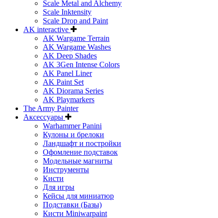
Scale Metal and Alchemy
Scale Inktensity
Scale Drop and Paint
AK interactive
AK Wargame Terrain
AK Wargame Washes
AK Deep Shades
AK 3Gen Intense Colors
AK Panel Liner
AK Paint Set
AK Diorama Series
AK Playmarkers
The Army Painter
Аксессуары
Warhammer Panini
Кулоны и брелоки
Ландшафт и постройки
Офомление подставок
Модельные магниты
Инструменты
Кисти
Для игры
Кейсы для миниатюр
Подставки (Базы)
Кисти Miniwarpaint