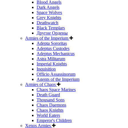
Blood Angels
Dark Angels
Space Wolves
Grey Knights
Deathwatch
Black Templars
Другие Ордены
Armies of the Imperium
Adepta Sororitas
Adeptus Custodes
Adeptus Mechanicus
Astra Militarum
Imperial Knights
Inquisition
Officio Assassinorum
Agents of the Imperium
Armies of Chaos
Chaos Space Marines
Death Guard
Thousand Sons
Chaos Daemons
Chaos Knights
World Eaters
Emperor's Children
Xenos Armies