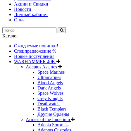
Акции и Скидки
Новости
Личный кабинет
О нас
Каталог
Ожидаемые новинки!
Спецпредложение %
Новые поступления
WARHAMMER 40K
Adeptus Astartes
Space Marines
Ultramarines
Blood Angels
Dark Angels
Space Wolves
Grey Knights
Deathwatch
Black Templars
Другие Ордены
Armies of the Imperium
Adepta Sororitas
Adeptus Custodes