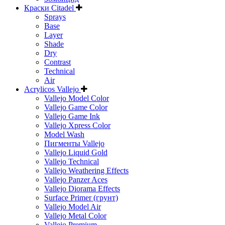
Краски Citadel
Sprays
Base
Layer
Shade
Dry
Contrast
Technical
Air
Acrylicos Vallejo
Vallejo Model Color
Vallejo Game Color
Vallejo Game Ink
Vallejo Xpress Color
Model Wash
Пигменты Vallejo
Vallejo Liquid Gold
Vallejo Technical
Vallejo Weathering Effects
Vallejo Panzer Aces
Vallejo Diorama Effects
Surface Primer (грунт)
Vallejo Model Air
Vallejo Metal Color
Vallejo Premium