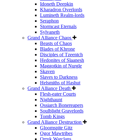
Idoneth Deepkin
Kharadron Overlords
Lumineth Realm-lords
Seraphon
Stormcast Eternals
Sylvaneth
Grand Alliance Chaos
Beasts of Chaos
Blades of Khrone
Disciples of Tzeentch
Hedonites of Slaanesh
Maggotkin of Nurgle
Skaven
Slaves to Darkness
Helsmiths of Hashut
Grand Alliance Death
Flesh-eater Courts
Nighthaunt
Ossiarch Bonereapers
Soulblight Gravelords
Tomb Kings
Grand Alliance Destruction
Gloomspite Gitz
Ogor Mawtribes
Orruk Warclans