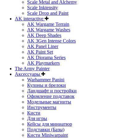
Scale Metal and Alchemy
Scale Inktensity
Scale Drop and Paint
AK interactive
AK Wargame Terrain
AK Wargame Washes
AK Deep Shades
AK 3Gen Intense Colors
AK Panel Liner
AK Paint Set
AK Diorama Series
AK Playmarkers
The Army Painter
Аксессуары
Warhammer Panini
Кулоны и брелоки
Ландшафт и постройки
Офомление подставок
Модельные магниты
Инструменты
Кисти
Для игры
Кейсы для миниатюр
Подставки (Базы)
Кисти Miniwarpaint