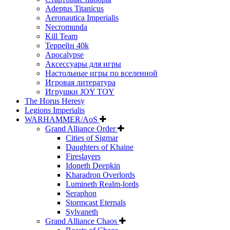
Adeptus Titanicus
Aeronautica Imperialis
Necromunda
Kill Team
Террейн 40k
Apocalypse
Аксессуары для игры
Настольные игры по вселенной
Игровая литература
Игрушки JOY TOY
The Horus Heresy
Legions Imperialis
WARHAMMER/AoS
Grand Alliance Order
Cities of Sigmar
Daughters of Khaine
Fireslayers
Idoneth Deepkin
Kharadron Overlords
Lumineth Realm-lords
Seraphon
Stormcast Eternals
Sylvaneth
Grand Alliance Chaos