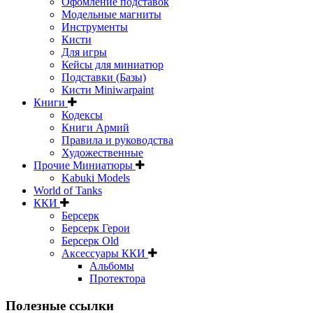
Офомление подставок
Модельные магниты
Инструменты
Кисти
Для игры
Кейсы для миниатюр
Подставки (Базы)
Кисти Miniwarpaint
Книги
Кодексы
Книги Армий
Правила и руководства
Художественные
Прочие Миниатюры
Kabuki Models
World of Tanks
ККИ
Берсерк
Берсерк Герои
Берсерк Old
Аксессуары ККИ
Альбомы
Протектора
Полезные ссылки