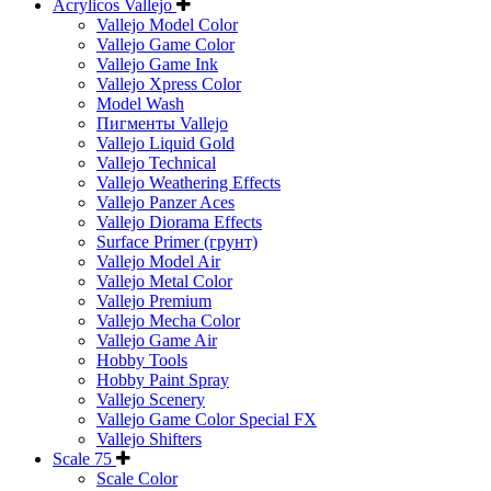
Acrylicos Vallejo
Vallejo Model Color
Vallejo Game Color
Vallejo Game Ink
Vallejo Xpress Color
Model Wash
Пигменты Vallejo
Vallejo Liquid Gold
Vallejo Technical
Vallejo Weathering Effects
Vallejo Panzer Aces
Vallejo Diorama Effects
Surface Primer (грунт)
Vallejo Model Air
Vallejo Metal Color
Vallejo Premium
Vallejo Mecha Color
Vallejo Game Air
Hobby Tools
Hobby Paint Spray
Vallejo Scenery
Vallejo Game Color Special FX
Vallejo Shifters
Scale 75
Scale Color