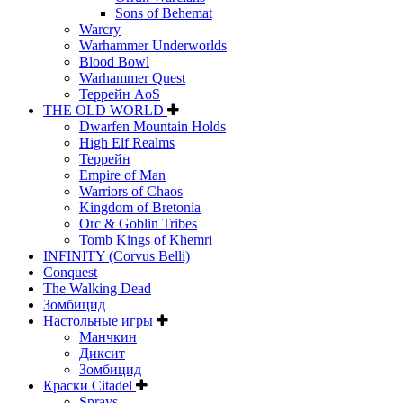
Sons of Behemat
Warcry
Warhammer Underworlds
Blood Bowl
Warhammer Quest
Террейн AoS
THE OLD WORLD
Dwarfen Mountain Holds
High Elf Realms
Террейн
Empire of Man
Warriors of Chaos
Kingdom of Bretonia
Orc & Goblin Tribes
Tomb Kings of Khemri
INFINITY (Corvus Belli)
Conquest
The Walking Dead
Зомбицид
Настольные игры
Манчкин
Диксит
Зомбицид
Краски Citadel
Sprays