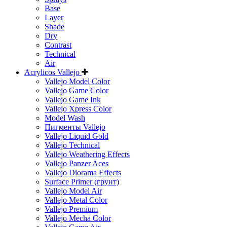
Base
Layer
Shade
Dry
Contrast
Technical
Air
Acrylicos Vallejo
Vallejo Model Color
Vallejo Game Color
Vallejo Game Ink
Vallejo Xpress Color
Model Wash
Пигменты Vallejo
Vallejo Liquid Gold
Vallejo Technical
Vallejo Weathering Effects
Vallejo Panzer Aces
Vallejo Diorama Effects
Surface Primer (грунт)
Vallejo Model Air
Vallejo Metal Color
Vallejo Premium
Vallejo Mecha Color