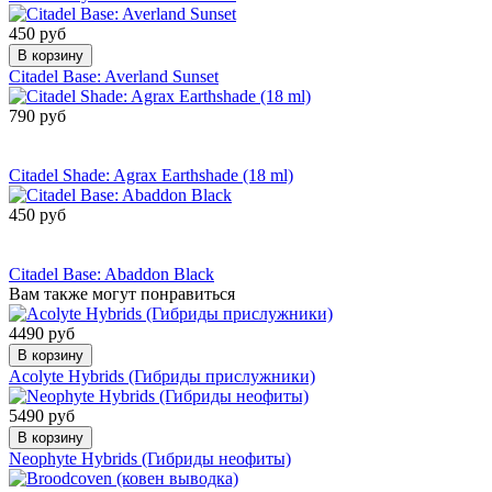
450 руб
В корзину
Citadel Base: Averland Sunset
790 руб
Сообщить о
поступлении
Citadel Shade: Agrax Earthshade (18 ml)
450 руб
Сообщить о
поступлении
Citadel Base: Abaddon Black
Вам также могут понравиться
4490 руб
В корзину
Acolyte Hybrids (Гибриды прислужники)
5490 руб
В корзину
Neophyte Hybrids (Гибриды неофиты)