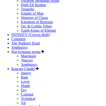
Dwarfen Mountain Holds
High Elf Realms
Террейн
Empire of Man
Warriors of Chaos
Kingdom of Bretonia
Orc & Goblin Tribes
Tomb Kings of Khemri
INFINITY (Corvus Belli)
Conquest
The Walking Dead
Зомбицид
Настольные игры
Манчкин
Диксит
Зомбицид
Краски Citadel
Sprays
Base
Layer
Shade
Dry
Contrast
Technical
Air