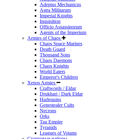
Adeptus Mechanicus
Astra Militarum
Imperial Knights
Inquisition
Officio Assassinorum
Agents of the Imperium
Armies of Chaos
Chaos Space Marines
Death Guard
Thousand Sons
Chaos Daemons
Chaos Knights
World Eaters
Emperor's Children
Xenos Armies
Craftwords / Eldar
Drukhari / Dark Eldar
Harlequins
Genestealer Cults
Necrons
Orks
Tau Empire
Tyranids
Leagues of Votann
Стартовые наборы