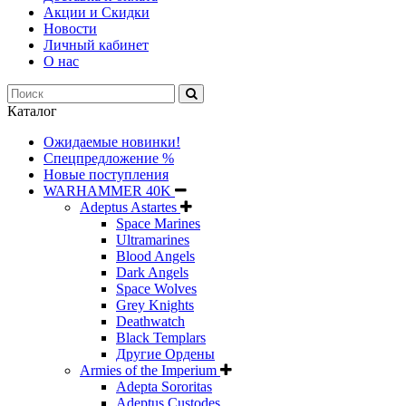
Акции и Скидки
Новости
Личный кабинет
О нас
Каталог
Ожидаемые новинки!
Спецпредложение %
Новые поступления
WARHAMMER 40K
Adeptus Astartes
Space Marines
Ultramarines
Blood Angels
Dark Angels
Space Wolves
Grey Knights
Deathwatch
Black Templars
Другие Ордены
Armies of the Imperium
Adepta Sororitas
Adeptus Custodes