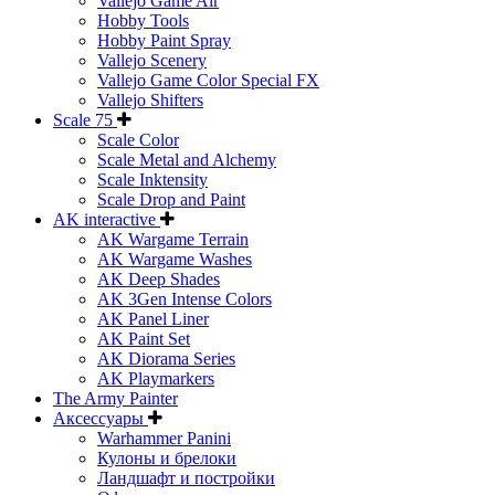
Vallejo Game Air
Hobby Tools
Hobby Paint Spray
Vallejo Scenery
Vallejo Game Color Special FX
Vallejo Shifters
Scale 75
Scale Color
Scale Metal and Alchemy
Scale Inktensity
Scale Drop and Paint
AK interactive
AK Wargame Terrain
AK Wargame Washes
AK Deep Shades
AK 3Gen Intense Colors
AK Panel Liner
AK Paint Set
AK Diorama Series
AK Playmarkers
The Army Painter
Аксессуары
Warhammer Panini
Кулоны и брелоки
Ландшафт и постройки