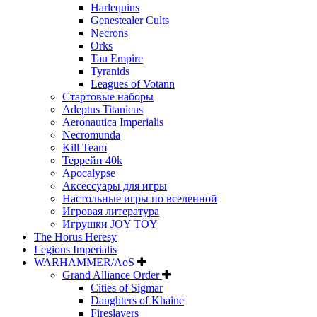
Harlequins
Genestealer Cults
Necrons
Orks
Tau Empire
Tyranids
Leagues of Votann
Стартовые наборы
Adeptus Titanicus
Aeronautica Imperialis
Necromunda
Kill Team
Террейн 40k
Apocalypse
Аксессуары для игры
Настольные игры по вселенной
Игровая литература
Игрушки JOY TOY
The Horus Heresy
Legions Imperialis
WARHAMMER/AoS
Grand Alliance Order
Cities of Sigmar
Daughters of Khaine
Fireslayers