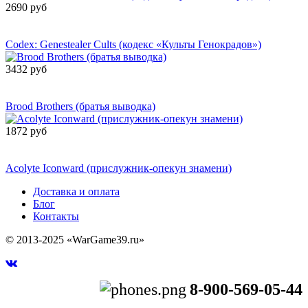
2690 руб
Сообщить о
поступлении
Codex: Genestealer Cults (кодекс «Культы Генокрадов»)
3432 руб
Сообщить о
поступлении
Brood Brothers (братья выводка)
1872 руб
Сообщить о
поступлении
Acolyte Iconward (прислужник-опекун знамени)
Доставка и оплата
Блог
Контакты
© 2013-2025 «WarGame39.ru»
8-900-569-05-44