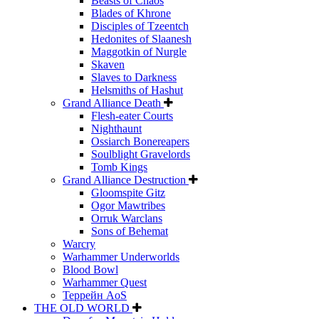
Beasts of Chaos
Blades of Khrone
Disciples of Tzeentch
Hedonites of Slaanesh
Maggotkin of Nurgle
Skaven
Slaves to Darkness
Helsmiths of Hashut
Grand Alliance Death
Flesh-eater Courts
Nighthaunt
Ossiarch Bonereapers
Soulblight Gravelords
Tomb Kings
Grand Alliance Destruction
Gloomspite Gitz
Ogor Mawtribes
Orruk Warclans
Sons of Behemat
Warcry
Warhammer Underworlds
Blood Bowl
Warhammer Quest
Террейн AoS
THE OLD WORLD