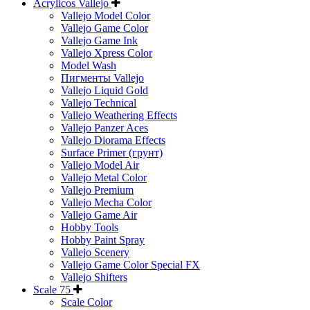
Acrylicos Vallejo
Vallejo Model Color
Vallejo Game Color
Vallejo Game Ink
Vallejo Xpress Color
Model Wash
Пигменты Vallejo
Vallejo Liquid Gold
Vallejo Technical
Vallejo Weathering Effects
Vallejo Panzer Aces
Vallejo Diorama Effects
Surface Primer (грунт)
Vallejo Model Air
Vallejo Metal Color
Vallejo Premium
Vallejo Mecha Color
Vallejo Game Air
Hobby Tools
Hobby Paint Spray
Vallejo Scenery
Vallejo Game Color Special FX
Vallejo Shifters
Scale 75
Scale Color