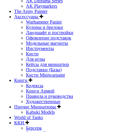
AK Diorama Series
AK Playmarkers
The Army Painter
Аксессуары
Warhammer Panini
Кулоны и брелоки
Ландшафт и постройки
Офомление подставок
Модельные магниты
Инструменты
Кисти
Для игры
Кейсы для миниатюр
Подставки (Базы)
Кисти Miniwarpaint
Книги
Кодексы
Книги Армий
Правила и руководства
Художественные
Прочие Миниатюры
Kabuki Models
World of Tanks
ККИ
Берсерк