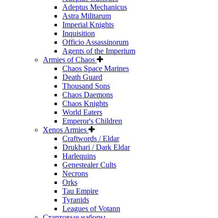
Adeptus Mechanicus
Astra Militarum
Imperial Knights
Inquisition
Officio Assassinorum
Agents of the Imperium
Armies of Chaos
Chaos Space Marines
Death Guard
Thousand Sons
Chaos Daemons
Chaos Knights
World Eaters
Emperor's Children
Xenos Armies
Craftwords / Eldar
Drukhari / Dark Eldar
Harlequins
Genestealer Cults
Necrons
Orks
Tau Empire
Tyranids
Leagues of Votann
Стартовые наборы