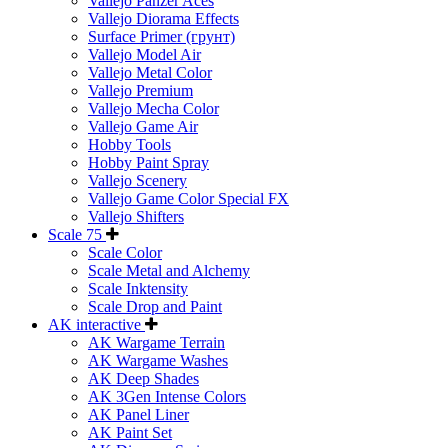
Vallejo Panzer Aces
Vallejo Diorama Effects
Surface Primer (грунт)
Vallejo Model Air
Vallejo Metal Color
Vallejo Premium
Vallejo Mecha Color
Vallejo Game Air
Hobby Tools
Hobby Paint Spray
Vallejo Scenery
Vallejo Game Color Special FX
Vallejo Shifters
Scale 75
Scale Color
Scale Metal and Alchemy
Scale Inktensity
Scale Drop and Paint
AK interactive
AK Wargame Terrain
AK Wargame Washes
AK Deep Shades
AK 3Gen Intense Colors
AK Panel Liner
AK Paint Set