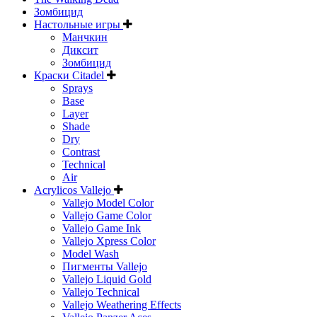
Зомбицид
Настольные игры
Манчкин
Диксит
Зомбицид
Краски Citadel
Sprays
Base
Layer
Shade
Dry
Contrast
Technical
Air
Acrylicos Vallejo
Vallejo Model Color
Vallejo Game Color
Vallejo Game Ink
Vallejo Xpress Color
Model Wash
Пигменты Vallejo
Vallejo Liquid Gold
Vallejo Technical
Vallejo Weathering Effects