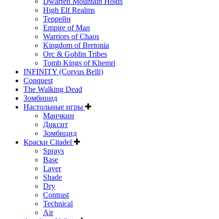
Dwarfen Mountain Holds
High Elf Realms
Террейн
Empire of Man
Warriors of Chaos
Kingdom of Bretonia
Orc & Goblin Tribes
Tomb Kings of Khemri
INFINITY (Corvus Belli)
Conquest
The Walking Dead
Зомбицид
Настольные игры
Манчкин
Диксит
Зомбицид
Краски Citadel
Sprays
Base
Layer
Shade
Dry
Contrast
Technical
Air