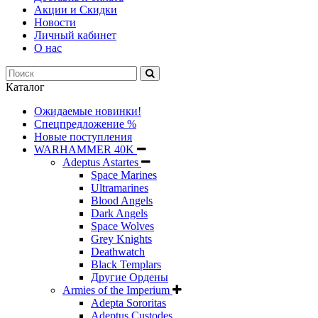
Акции и Скидки
Новости
Личный кабинет
О нас
Каталог
Ожидаемые новинки!
Спецпредложение %
Новые поступления
WARHAMMER 40K
Adeptus Astartes
Space Marines
Ultramarines
Blood Angels
Dark Angels
Space Wolves
Grey Knights
Deathwatch
Black Templars
Другие Ордены
Armies of the Imperium
Adepta Sororitas
Adeptus Custodes