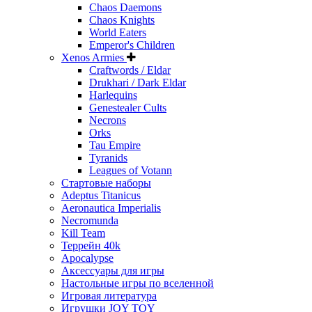
Chaos Daemons
Chaos Knights
World Eaters
Emperor's Children
Xenos Armies
Craftwords / Eldar
Drukhari / Dark Eldar
Harlequins
Genestealer Cults
Necrons
Orks
Tau Empire
Tyranids
Leagues of Votann
Стартовые наборы
Adeptus Titanicus
Aeronautica Imperialis
Necromunda
Kill Team
Террейн 40k
Apocalypse
Аксессуары для игры
Настольные игры по вселенной
Игровая литература
Игрушки JOY TOY