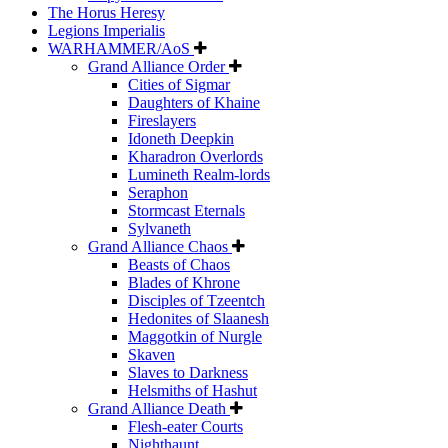
The Horus Heresy
Legions Imperialis
WARHAMMER/AoS
Grand Alliance Order
Cities of Sigmar
Daughters of Khaine
Fireslayers
Idoneth Deepkin
Kharadron Overlords
Lumineth Realm-lords
Seraphon
Stormcast Eternals
Sylvaneth
Grand Alliance Chaos
Beasts of Chaos
Blades of Khrone
Disciples of Tzeentch
Hedonites of Slaanesh
Maggotkin of Nurgle
Skaven
Slaves to Darkness
Helsmiths of Hashut
Grand Alliance Death
Flesh-eater Courts
Nighthaunt