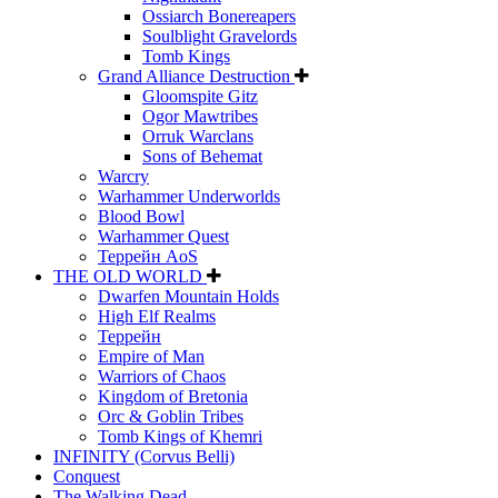
Ossiarch Bonereapers
Soulblight Gravelords
Tomb Kings
Grand Alliance Destruction
Gloomspite Gitz
Ogor Mawtribes
Orruk Warclans
Sons of Behemat
Warcry
Warhammer Underworlds
Blood Bowl
Warhammer Quest
Террейн AoS
THE OLD WORLD
Dwarfen Mountain Holds
High Elf Realms
Террейн
Empire of Man
Warriors of Chaos
Kingdom of Bretonia
Orc & Goblin Tribes
Tomb Kings of Khemri
INFINITY (Corvus Belli)
Conquest
The Walking Dead