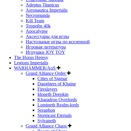
Adeptus Titanicus
Aeronautica Imperialis
Necromunda
Kill Team
Террейн 40k
Apocalypse
Аксессуары для игры
Настольные игры по вселенной
Игровая литература
Игрушки JOY TOY
The Horus Heresy
Legions Imperialis
WARHAMMER/AoS
Grand Alliance Order
Cities of Sigmar
Daughters of Khaine
Fireslayers
Idoneth Deepkin
Kharadron Overlords
Lumineth Realm-lords
Seraphon
Stormcast Eternals
Sylvaneth
Grand Alliance Chaos