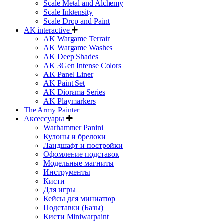
Scale Metal and Alchemy
Scale Inktensity
Scale Drop and Paint
AK interactive
AK Wargame Terrain
AK Wargame Washes
AK Deep Shades
AK 3Gen Intense Colors
AK Panel Liner
AK Paint Set
AK Diorama Series
AK Playmarkers
The Army Painter
Аксессуары
Warhammer Panini
Кулоны и брелоки
Ландшафт и постройки
Офомление подставок
Модельные магниты
Инструменты
Кисти
Для игры
Кейсы для миниатюр
Подставки (Базы)
Кисти Miniwarpaint