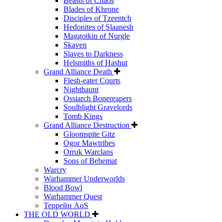
Beasts of Chaos
Blades of Khrone
Disciples of Tzeentch
Hedonites of Slaanesh
Maggotkin of Nurgle
Skaven
Slaves to Darkness
Helsmiths of Hashut
Grand Alliance Death
Flesh-eater Courts
Nighthaunt
Ossiarch Bonereapers
Soulblight Gravelords
Tomb Kings
Grand Alliance Destruction
Gloomspite Gitz
Ogor Mawtribes
Orruk Warclans
Sons of Behemat
Warcry
Warhammer Underworlds
Blood Bowl
Warhammer Quest
Террейн AoS
THE OLD WORLD