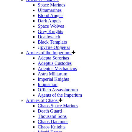
Space Marines
Ultramarines
Blood Angels
Dark Angels
Space Wolves
Grey Knights
Deathwatch
Black Templars
Другие Ордены
Armies of the Imperium
Adepta Sororitas
Adeptus Custodes
Adeptus Mechanicus
Astra Militarum
Imperial Knights
Inquisition
Officio Assassinorum
Agents of the Imperium
Armies of Chaos
Chaos Space Marines
Death Guard
Thousand Sons
Chaos Daemons
Chaos Knights