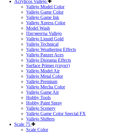
Acrylicos Vallejo
Vallejo Model Color
Vallejo Game Color
Vallejo Game Ink
Vallejo Xpress Color
Model Wash
Пигменты Vallejo
Vallejo Liquid Gold
Vallejo Technical
Vallejo Weathering Effects
Vallejo Panzer Aces
Vallejo Diorama Effects
Surface Primer (грунт)
Vallejo Model Air
Vallejo Metal Color
Vallejo Premium
Vallejo Mecha Color
Vallejo Game Air
Hobby Tools
Hobby Paint Spray
Vallejo Scenery
Vallejo Game Color Special FX
Vallejo Shifters
Scale 75
Scale Color