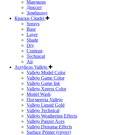
Манчкин
Диксит
Зомбицид
Краски Citadel
Sprays
Base
Layer
Shade
Dry
Contrast
Technical
Air
Acrylicos Vallejo
Vallejo Model Color
Vallejo Game Color
Vallejo Game Ink
Vallejo Xpress Color
Model Wash
Пигменты Vallejo
Vallejo Liquid Gold
Vallejo Technical
Vallejo Weathering Effects
Vallejo Panzer Aces
Vallejo Diorama Effects
Surface Primer (грунт)