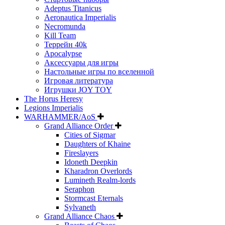
Adeptus Titanicus
Aeronautica Imperialis
Necromunda
Kill Team
Террейн 40k
Apocalypse
Аксессуары для игры
Настольные игры по вселенной
Игровая литература
Игрушки JOY TOY
The Horus Heresy
Legions Imperialis
WARHAMMER/AoS
Grand Alliance Order
Cities of Sigmar
Daughters of Khaine
Fireslayers
Idoneth Deepkin
Kharadron Overlords
Lumineth Realm-lords
Seraphon
Stormcast Eternals
Sylvaneth
Grand Alliance Chaos