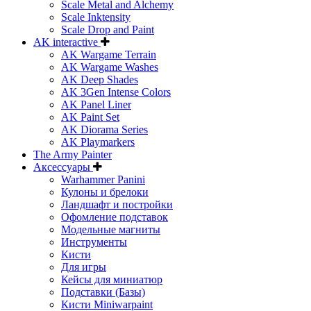
Scale Metal and Alchemy
Scale Inktensity
Scale Drop and Paint
AK interactive
AK Wargame Terrain
AK Wargame Washes
AK Deep Shades
AK 3Gen Intense Colors
AK Panel Liner
AK Paint Set
AK Diorama Series
AK Playmarkers
The Army Painter
Аксессуары
Warhammer Panini
Кулоны и брелоки
Ландшафт и постройки
Офомление подставок
Модельные магниты
Инструменты
Кисти
Для игры
Кейсы для миниатюр
Подставки (Базы)
Кисти Miniwarpaint