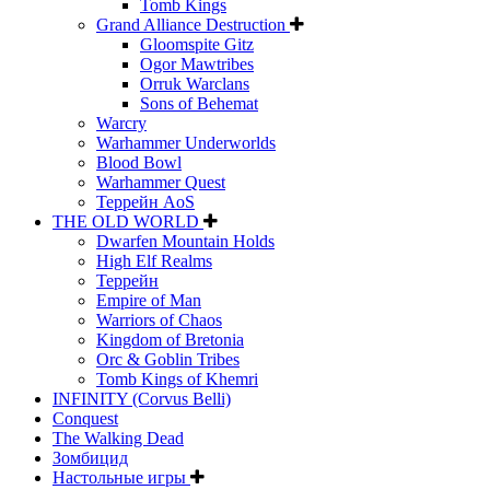
Tomb Kings
Grand Alliance Destruction
Gloomspite Gitz
Ogor Mawtribes
Orruk Warclans
Sons of Behemat
Warcry
Warhammer Underworlds
Blood Bowl
Warhammer Quest
Террейн AoS
THE OLD WORLD
Dwarfen Mountain Holds
High Elf Realms
Террейн
Empire of Man
Warriors of Chaos
Kingdom of Bretonia
Orc & Goblin Tribes
Tomb Kings of Khemri
INFINITY (Corvus Belli)
Conquest
The Walking Dead
Зомбицид
Настольные игры