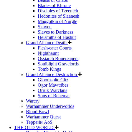
Beasts of Chaos
Blades of Khrone
Disciples of Tzeentch
Hedonites of Slaanesh
Maggotkin of Nurgle
Skaven
Slaves to Darkness
Helsmiths of Hashut
Grand Alliance Death
Flesh-eater Courts
Nighthaunt
Ossiarch Bonereapers
Soulblight Gravelords
Tomb Kings
Grand Alliance Destruction
Gloomspite Gitz
Ogor Mawtribes
Orruk Warclans
Sons of Behemat
Warcry
Warhammer Underworlds
Blood Bowl
Warhammer Quest
Террейн AoS
THE OLD WORLD