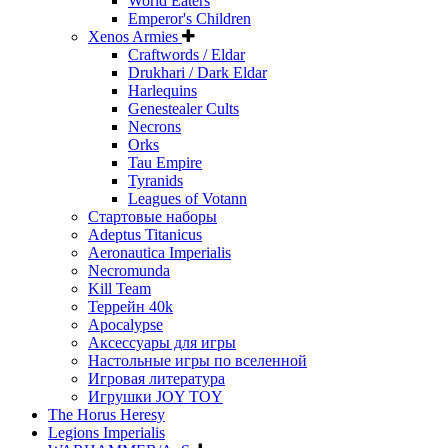
World Eaters
Emperor's Children
Xenos Armies
Craftwords / Eldar
Drukhari / Dark Eldar
Harlequins
Genestealer Cults
Necrons
Orks
Tau Empire
Tyranids
Leagues of Votann
Стартовые наборы
Adeptus Titanicus
Aeronautica Imperialis
Necromunda
Kill Team
Террейн 40k
Apocalypse
Аксессуары для игры
Настольные игры по вселенной
Игровая литература
Игрушки JOY TOY
The Horus Heresy
Legions Imperialis