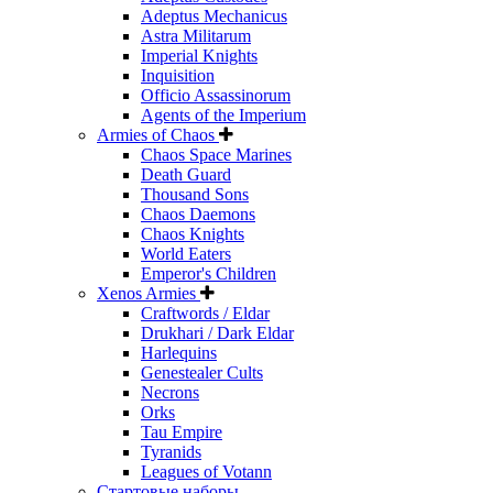
Adeptus Mechanicus
Astra Militarum
Imperial Knights
Inquisition
Officio Assassinorum
Agents of the Imperium
Armies of Chaos
Chaos Space Marines
Death Guard
Thousand Sons
Chaos Daemons
Chaos Knights
World Eaters
Emperor's Children
Xenos Armies
Craftwords / Eldar
Drukhari / Dark Eldar
Harlequins
Genestealer Cults
Necrons
Orks
Tau Empire
Tyranids
Leagues of Votann
Стартовые наборы