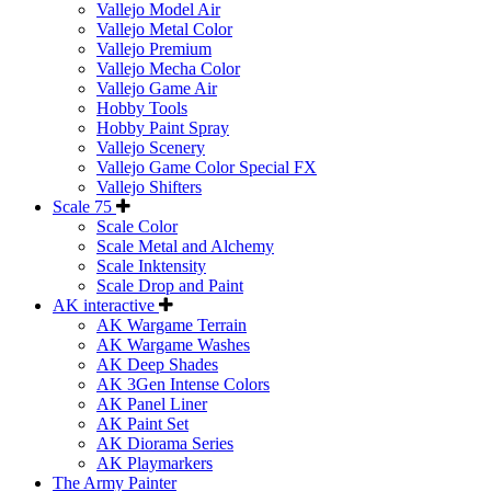
Vallejo Model Air
Vallejo Metal Color
Vallejo Premium
Vallejo Mecha Color
Vallejo Game Air
Hobby Tools
Hobby Paint Spray
Vallejo Scenery
Vallejo Game Color Special FX
Vallejo Shifters
Scale 75
Scale Color
Scale Metal and Alchemy
Scale Inktensity
Scale Drop and Paint
AK interactive
AK Wargame Terrain
AK Wargame Washes
AK Deep Shades
AK 3Gen Intense Colors
AK Panel Liner
AK Paint Set
AK Diorama Series
AK Playmarkers
The Army Painter