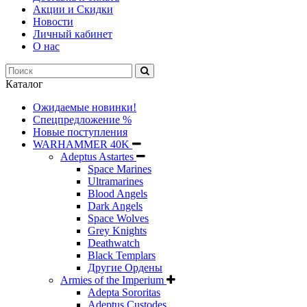
Акции и Скидки
Новости
Личный кабинет
О нас
Каталог
Ожидаемые новинки!
Спецпредложение %
Новые поступления
WARHAMMER 40K
Adeptus Astartes
Space Marines
Ultramarines
Blood Angels
Dark Angels
Space Wolves
Grey Knights
Deathwatch
Black Templars
Другие Ордены
Armies of the Imperium
Adepta Sororitas
Adeptus Custodes