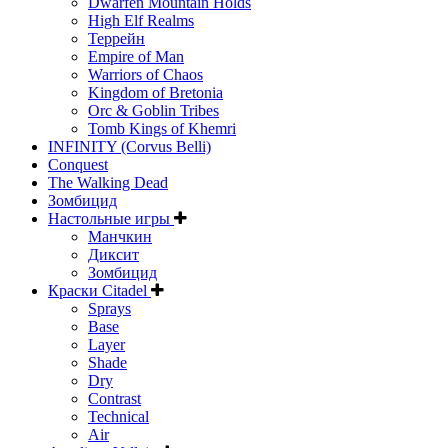
Dwarfen Mountain Holds
High Elf Realms
Террейн
Empire of Man
Warriors of Chaos
Kingdom of Bretonia
Orc & Goblin Tribes
Tomb Kings of Khemri
INFINITY (Corvus Belli)
Conquest
The Walking Dead
Зомбицид
Настольные игры
Манчкин
Диксит
Зомбицид
Краски Citadel
Sprays
Base
Layer
Shade
Dry
Contrast
Technical
Air