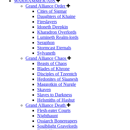
WARHAMMER/AoS
Grand Alliance Order
Cities of Sigmar
Daughters of Khaine
Fireslayers
Idoneth Deepkin
Kharadron Overlords
Lumineth Realm-lords
Seraphon
Stormcast Eternals
Sylvaneth
Grand Alliance Chaos
Beasts of Chaos
Blades of Khrone
Disciples of Tzeentch
Hedonites of Slaanesh
Maggotkin of Nurgle
Skaven
Slaves to Darkness
Helsmiths of Hashut
Grand Alliance Death
Flesh-eater Courts
Nighthaunt
Ossiarch Bonereapers
Soulblight Gravelords