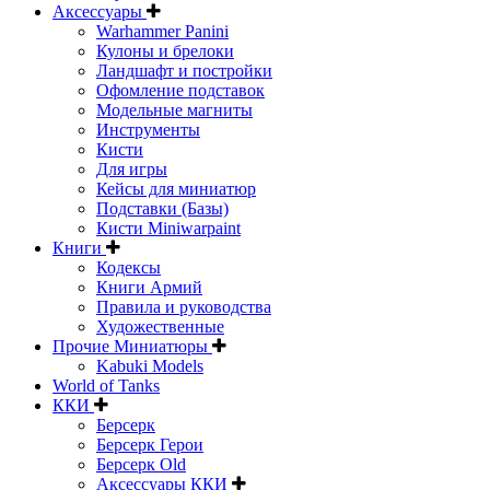
Аксессуары
Warhammer Panini
Кулоны и брелоки
Ландшафт и постройки
Офомление подставок
Модельные магниты
Инструменты
Кисти
Для игры
Кейсы для миниатюр
Подставки (Базы)
Кисти Miniwarpaint
Книги
Кодексы
Книги Армий
Правила и руководства
Художественные
Прочие Миниатюры
Kabuki Models
World of Tanks
ККИ
Берсерк
Берсерк Герои
Берсерк Old
Аксессуары ККИ