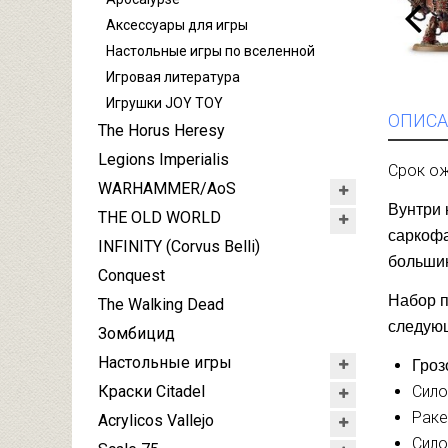
Аксессуары для игры
Настольные игры по вселенной
Игровая литература
Игрушки JOY TOY
ОПИСА
The Horus Heresy
Legions Imperialis
Срок ож
WARHAMMER/AoS
Вунтри 
THE OLD WORLD
саркофа
INFINITY (Corvus Belli)
большин
Conquest
Набор п
The Walking Dead
следую
Зомбицид
Настольные игры
Гроз
Краски Citadel
Сило
Раке
Acrylicos Vallejo
Сило