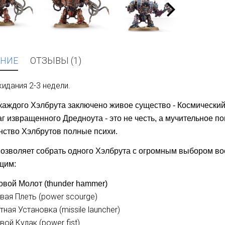
НИЕ
ОТЗЫВЫ (1)
идания 2-3 недели.
каждого Хэлбрута заключено живое существо - Космически
г извращенного Дредноута - это не честь, а мучительное по
ство Хэлбрутов полные психи.
озволяет собрать одного Хэлбрута с огромным выбором во
щим:
овой Молот (thunder hammer)
вая Плеть (power scourge)
тная Установка (missile launcher)
вой Кулак (power fist)