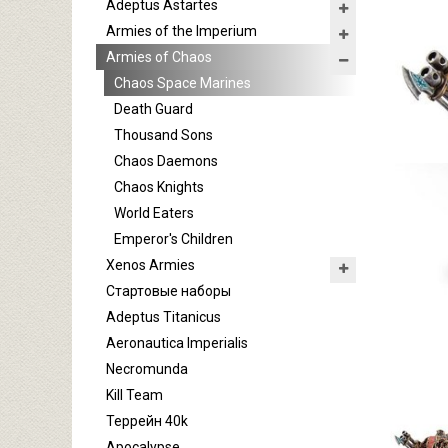
Adeptus Astartes
Armies of the Imperium
Armies of Chaos
Chaos Space Marines
Death Guard
Thousand Sons
Chaos Daemons
Chaos Knights
World Eaters
Emperor's Children
Xenos Armies
Стартовые наборы
Adeptus Titanicus
Aeronautica Imperialis
Necromunda
Kill Team
Террейн 40k
Apocalypse