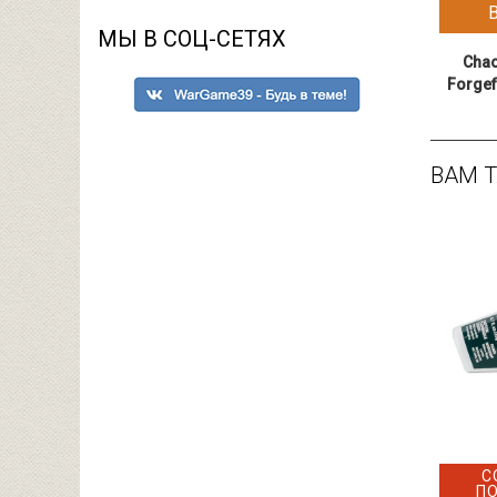
МЫ В СОЦ-СЕТЯХ
Chao
Forgef
ВАМ 
С
П