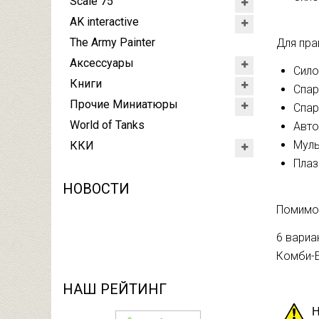
Scale 75
AK interactive
The Army Painter
Для пра
Аксессуары
Сило
Книги
Спар
Прочие Миниатюры
Спар
World of Tanks
Авто
Муль
ККИ
Плаз
НОВОСТИ
Помимо 
6 вариа
Комби-
НАШ РЕЙТИНГ
Н