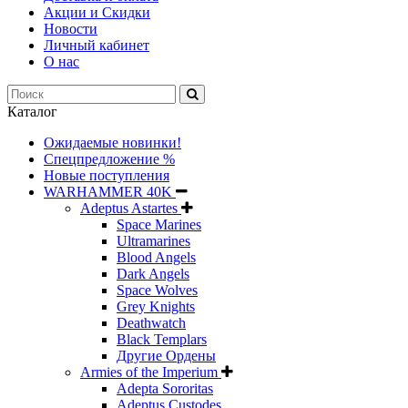
Акции и Скидки
Новости
Личный кабинет
О нас
Каталог
Ожидаемые новинки!
Спецпредложение %
Новые поступления
WARHAMMER 40K
Adeptus Astartes
Space Marines
Ultramarines
Blood Angels
Dark Angels
Space Wolves
Grey Knights
Deathwatch
Black Templars
Другие Ордены
Armies of the Imperium
Adepta Sororitas
Adeptus Custodes