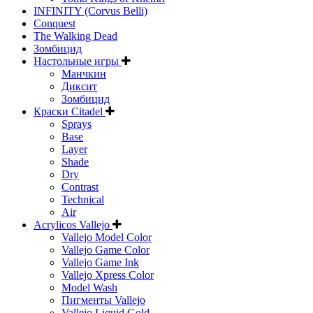
INFINITY (Corvus Belli)
Conquest
The Walking Dead
Зомбицид
Настольные игры
Манчкин
Диксит
Зомбицид
Краски Citadel
Sprays
Base
Layer
Shade
Dry
Contrast
Technical
Air
Acrylicos Vallejo
Vallejo Model Color
Vallejo Game Color
Vallejo Game Ink
Vallejo Xpress Color
Model Wash
Пигменты Vallejo
Vallejo Liquid Gold