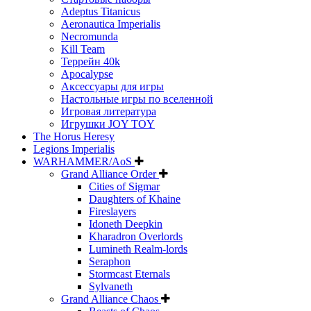
Adeptus Titanicus
Aeronautica Imperialis
Necromunda
Kill Team
Террейн 40k
Apocalypse
Аксессуары для игры
Настольные игры по вселенной
Игровая литература
Игрушки JOY TOY
The Horus Heresy
Legions Imperialis
WARHAMMER/AoS
Grand Alliance Order
Cities of Sigmar
Daughters of Khaine
Fireslayers
Idoneth Deepkin
Kharadron Overlords
Lumineth Realm-lords
Seraphon
Stormcast Eternals
Sylvaneth
Grand Alliance Chaos