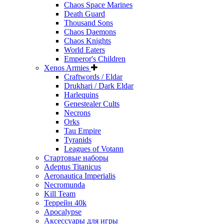
Chaos Space Marines
Death Guard
Thousand Sons
Chaos Daemons
Chaos Knights
World Eaters
Emperor's Children
Xenos Armies
Craftwords / Eldar
Drukhari / Dark Eldar
Harlequins
Genestealer Cults
Necrons
Orks
Tau Empire
Tyranids
Leagues of Votann
Стартовые наборы
Adeptus Titanicus
Aeronautica Imperialis
Necromunda
Kill Team
Террейн 40k
Apocalypse
Аксессуары для игры