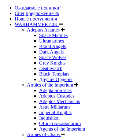
Ожидаемые новинки!
Спецпредложение %
Новые поступления
WARHAMMER 40K
Adeptus Astartes
Space Marines
Ultramarines
Blood Angels
Dark Angels
Space Wolves
Grey Knights
Deathwatch
Black Templars
Другие Ордены
Armies of the Imperium
Adepta Sororitas
Adeptus Custodes
Adeptus Mechanicus
Astra Militarum
Imperial Knights
Inquisition
Officio Assassinorum
Agents of the Imperium
Armies of Chaos