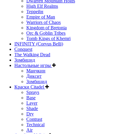
Dwarfen Mountain Holds
High Elf Realms
Террейн
Empire of Man
Warriors of Chaos
Kingdom of Bretonia
Orc & Goblin Tribes
Tomb Kings of Khemri
INFINITY (Corvus Belli)
Conquest
The Walking Dead
Зомбицид
Настольные игры
Манчкин
Диксит
Зомбицид
Краски Citadel
Sprays
Base
Layer
Shade
Dry
Contrast
Technical
Air