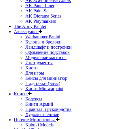
AK 3Gen Intense Colors
AK Panel Liner
AK Paint Set
AK Diorama Series
AK Playmarkers
The Army Painter
Аксессуары
Warhammer Panini
Кулоны и брелоки
Ландшафт и постройки
Офомление подставок
Модельные магниты
Инструменты
Кисти
Для игры
Кейсы для миниатюр
Подставки (Базы)
Кисти Miniwarpaint
Книги
Кодексы
Книги Армий
Правила и руководства
Художественные
Прочие Миниатюры
Kabuki Models