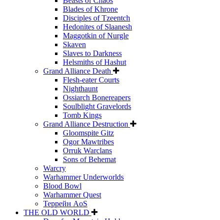
Beasts of Chaos
Blades of Khrone
Disciples of Tzeentch
Hedonites of Slaanesh
Maggotkin of Nurgle
Skaven
Slaves to Darkness
Helsmiths of Hashut
Grand Alliance Death
Flesh-eater Courts
Nighthaunt
Ossiarch Bonereapers
Soulblight Gravelords
Tomb Kings
Grand Alliance Destruction
Gloomspite Gitz
Ogor Mawtribes
Orruk Warclans
Sons of Behemat
Warcry
Warhammer Underworlds
Blood Bowl
Warhammer Quest
Террейн AoS
THE OLD WORLD