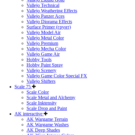
Vallejo Technical
Vallejo Weathering Effects
Vallejo Panzer Aces
Vallejo Diorama Effects
Surface Primer (грунт)
Vallejo Model Air
Vallejo Metal Color
Vallejo Premium
Vallejo Mecha Color
Vallejo Game Air
Hobby Tools
Hobby Paint Spray
Vallejo Scenery
Vallejo Game Color Special FX
Vallejo Shifters
Scale 75
Scale Color
Scale Metal and Alchemy
Scale Inktensity
Scale Drop and Paint
AK interactive
AK Wargame Terrain
AK Wargame Washes
AK Deep Shades