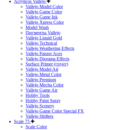
Acrylicos Vallejo
Vallejo Model Color
Vallejo Game Color
Vallejo Game Ink
Vallejo Xpress Color
Model Wash
Пигменты Vallejo
Vallejo Liquid Gold
Vallejo Technical
Vallejo Weathering Effects
Vallejo Panzer Aces
Vallejo Diorama Effects
Surface Primer (грунт)
Vallejo Model Air
Vallejo Metal Color
Vallejo Premium
Vallejo Mecha Color
Vallejo Game Air
Hobby Tools
Hobby Paint Spray
Vallejo Scenery
Vallejo Game Color Special FX
Vallejo Shifters
Scale 75
Scale Color