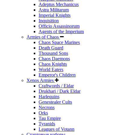
Adeptus Mechanicus
Astra Militarum
Imperial Knights
Inquisition
Officio Assassinorum
Agents of the Imperium
Armies of Chaos
Chaos Space Marines
Death Guard
Thousand Sons
Chaos Daemons
Chaos Knights
World Eaters
Emperor's Children
Xenos Armies
Craftwords / Eldar
Drukhari / Dark Eldar
Harlequins
Genestealer Cults
Necrons
Orks
Tau Empire
Tyranids
Leagues of Votann
Стартовые наборы