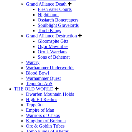
Grand Alliance Death
Flesh-eater Courts
Nighthaunt
Ossiarch Bonereapers
Soulblight Gravelords
Tomb Kings
Grand Alliance Destruction
Gloomspite Gitz
Ogor Mawtribes
Orruk Warclans
Sons of Behemat
Warcry
Warhammer Underworlds
Blood Bowl
Warhammer Quest
Террейн AoS
THE OLD WORLD
Dwarfen Mountain Holds
High Elf Realms
Террейн
Empire of Man
Warriors of Chaos
Kingdom of Bretonia
Orc & Goblin Tribes
Tomb Kings of Khemri