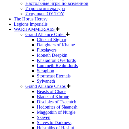
Настольные игры по вселенной
Игровая литература
Игрушки JOY TOY
The Horus Heresy
Legions Imperialis
WARHAMMER/AoS
Grand Alliance Order
Cities of Sigmar
Daughters of Khaine
Fireslayers
Idoneth Deepkin
Kharadron Overlords
Lumineth Realm-lords
Seraphon
Stormcast Eternals
Sylvaneth
Grand Alliance Chaos
Beasts of Chaos
Blades of Khrone
Disciples of Tzeentch
Hedonites of Slaanesh
Maggotkin of Nurgle
Skaven
Slaves to Darkness
Helsmiths of Hashut