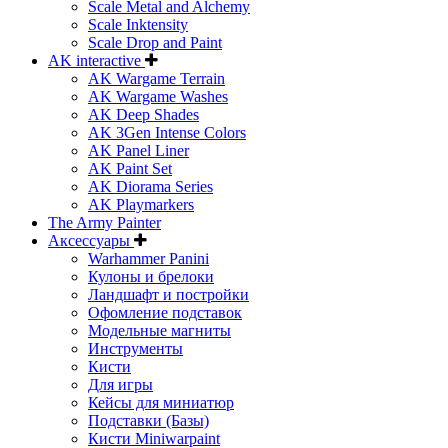
Scale Metal and Alchemy
Scale Inktensity
Scale Drop and Paint
AK interactive
AK Wargame Terrain
AK Wargame Washes
AK Deep Shades
AK 3Gen Intense Colors
AK Panel Liner
AK Paint Set
AK Diorama Series
AK Playmarkers
The Army Painter
Аксессуары
Warhammer Panini
Кулоны и брелоки
Ландшафт и постройки
Офомление подставок
Модельные магниты
Инструменты
Кисти
Для игры
Кейсы для миниатюр
Подставки (Базы)
Кисти Miniwarpaint