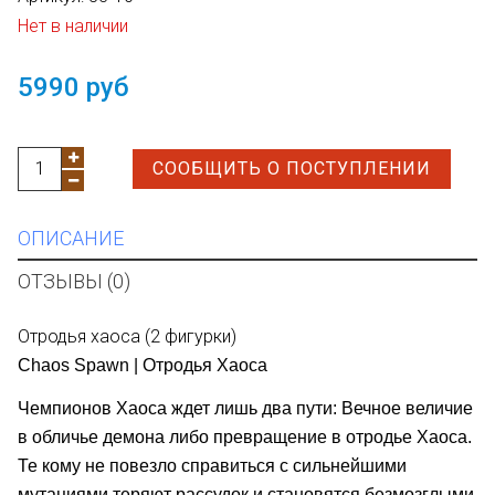
Нет в наличии
5990 руб
СООБЩИТЬ О ПОСТУПЛЕНИИ
ОПИСАНИЕ
ОТЗЫВЫ (0)
Отродья хаоса (2 фигурки)
Chaos Spawn | Отродья Хаоса
Чемпионов Хаоса ждет лишь два пути: Вечное величие
в обличье демона либо превращение в отродье Хаоса.
Те кому не повезло справиться с сильнейшими
мутациями теряют рассудок и становятся безмозглыми