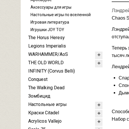
Аксессуары для игры
Лэндре
Настольные игры по вселенной
Chaos S
Игровая литература
Лэндрей
Игрушки JOY TOY
отступа
The Horus Heresy
Legions Imperialis
Теперь 
WARHAMMER/AoS
тысяч ле
THE OLD WORLD
Лендрей
INFINITY (Corvus Belli)
Спар
Conquest
Спон
The Walking Dead
Дымо
Зомбицид
Настольные игры
Способе
Краски Citadel
Набор с
Acrylicos Vallejo