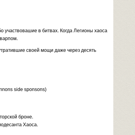
о участвовашие в битвах. Когда Легионы хаоса
 варпом.
утратившие своей мощи даже через десять
nnons side sponsons)
торской броне.
модесанта Хаоса.