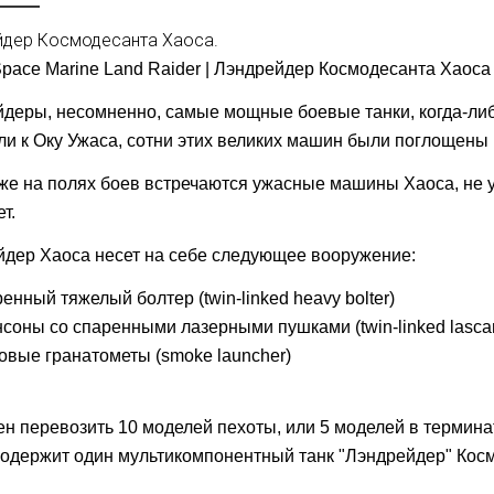
йдер Космодесанта Хаоса.
pace Marine Land Raider | Лэндрейдер Космодесанта Хаоса
деры, несомненно, самые мощные боевые танки, когда-либ
ли к Оку Ужаса, сотни этих великих машин были поглощены
же на полях боев встречаются ужасные машины Хаоса, не 
т.
дер Хаоса несет на себе следующее вооружение:
енный тяжелый болтер (twin-linked heavy bolter)
соны со спаренными лазерными пушками (twin-linked lasca
вые гранатометы (smoke launcher)
н перевозить 10 моделей пехоты, или 5 моделей в термина
одержит один мультикомпонентный танк "Лэндрейдер" Кос