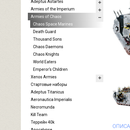
Adeptus Astartes
Armies of the Imperium
Armies of Chaos
Chaos Space Marines
Death Guard
Thousand Sons
Chaos Daemons
Chaos Knights
World Eaters
Emperor's Children
Xenos Armies
Стартовые наборы
Adeptus Titanicus
Aeronautica Imperialis
Necromunda
Kill Team
Террейн 40k
ОПИСА
Apocalypse