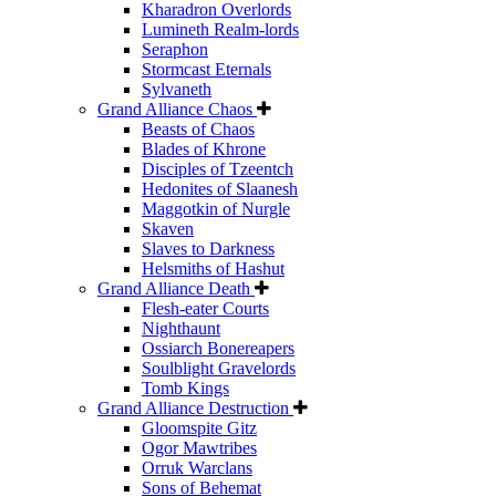
Kharadron Overlords
Lumineth Realm-lords
Seraphon
Stormcast Eternals
Sylvaneth
Grand Alliance Chaos
Beasts of Chaos
Blades of Khrone
Disciples of Tzeentch
Hedonites of Slaanesh
Maggotkin of Nurgle
Skaven
Slaves to Darkness
Helsmiths of Hashut
Grand Alliance Death
Flesh-eater Courts
Nighthaunt
Ossiarch Bonereapers
Soulblight Gravelords
Tomb Kings
Grand Alliance Destruction
Gloomspite Gitz
Ogor Mawtribes
Orruk Warclans
Sons of Behemat