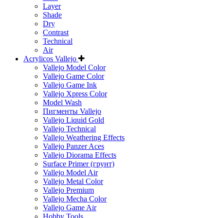
Layer
Shade
Dry
Contrast
Technical
Air
Acrylicos Vallejo
Vallejo Model Color
Vallejo Game Color
Vallejo Game Ink
Vallejo Xpress Color
Model Wash
Пигменты Vallejo
Vallejo Liquid Gold
Vallejo Technical
Vallejo Weathering Effects
Vallejo Panzer Aces
Vallejo Diorama Effects
Surface Primer (грунт)
Vallejo Model Air
Vallejo Metal Color
Vallejo Premium
Vallejo Mecha Color
Vallejo Game Air
Hobby Tools