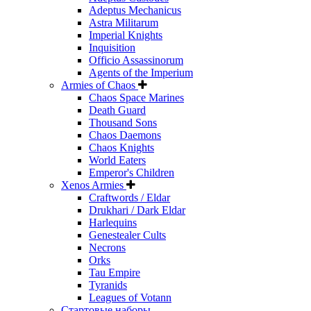
Adeptus Mechanicus
Astra Militarum
Imperial Knights
Inquisition
Officio Assassinorum
Agents of the Imperium
Armies of Chaos
Chaos Space Marines
Death Guard
Thousand Sons
Chaos Daemons
Chaos Knights
World Eaters
Emperor's Children
Xenos Armies
Craftwords / Eldar
Drukhari / Dark Eldar
Harlequins
Genestealer Cults
Necrons
Orks
Tau Empire
Tyranids
Leagues of Votann
Стартовые наборы