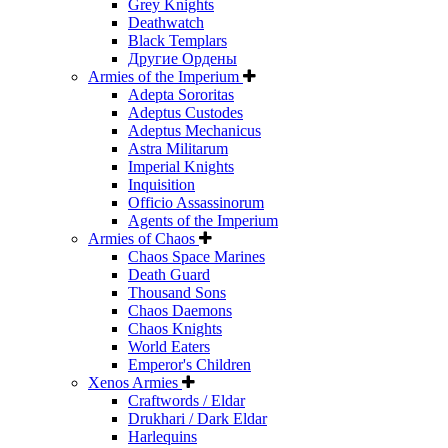
Grey Knights
Deathwatch
Black Templars
Другие Ордены
Armies of the Imperium
Adepta Sororitas
Adeptus Custodes
Adeptus Mechanicus
Astra Militarum
Imperial Knights
Inquisition
Officio Assassinorum
Agents of the Imperium
Armies of Chaos
Chaos Space Marines
Death Guard
Thousand Sons
Chaos Daemons
Chaos Knights
World Eaters
Emperor's Children
Xenos Armies
Craftwords / Eldar
Drukhari / Dark Eldar
Harlequins