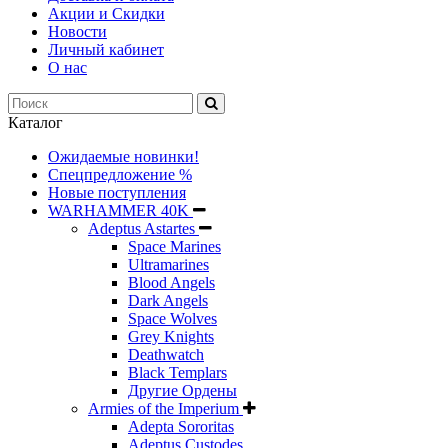
Акции и Скидки
Новости
Личный кабинет
О нас
Каталог
Ожидаемые новинки!
Спецпредложение %
Новые поступления
WARHAMMER 40K
Adeptus Astartes
Space Marines
Ultramarines
Blood Angels
Dark Angels
Space Wolves
Grey Knights
Deathwatch
Black Templars
Другие Ордены
Armies of the Imperium
Adepta Sororitas
Adeptus Custodes