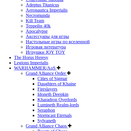
Adeptus Titanicus
Aeronautica Imperialis
Necromunda
Kill Team
Террейн 40k
Apocalypse
Аксессуары для игры
Настольные игры по вселенной
Игровая литература
Игрушки JOY TOY
The Horus Heresy
Legions Imperialis
WARHAMMER/AoS
Grand Alliance Order
Cities of Sigmar
Daughters of Khaine
Fireslayers
Idoneth Deepkin
Kharadron Overlords
Lumineth Realm-lords
Seraphon
Stormcast Eternals
Sylvaneth
Grand Alliance Chaos