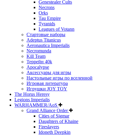
Genestealer Cults
Necrons
Orks
Tau Empire
Tyranids
Leagues of Votann
Стартовые наборы
Adeptus Titanicus
Aeronautica Imperialis
Necromunda
Kill Team
Террейн 40k
Apocalypse
Аксессуары для игры
Настольные игры по вселенной
Игровая литература
Игрушки JOY TOY
The Horus Heresy
Legions Imperialis
WARHAMMER/AoS
Grand Alliance Order
Cities of Sigmar
Daughters of Khaine
Fireslayers
Idoneth Deepkin