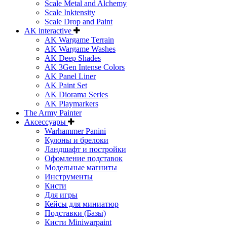
Scale Metal and Alchemy
Scale Inktensity
Scale Drop and Paint
AK interactive
AK Wargame Terrain
AK Wargame Washes
AK Deep Shades
AK 3Gen Intense Colors
AK Panel Liner
AK Paint Set
AK Diorama Series
AK Playmarkers
The Army Painter
Аксессуары
Warhammer Panini
Кулоны и брелоки
Ландшафт и постройки
Офомление подставок
Модельные магниты
Инструменты
Кисти
Для игры
Кейсы для миниатюр
Подставки (Базы)
Кисти Miniwarpaint