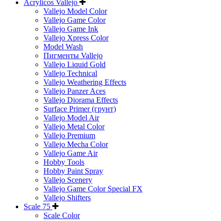
Acrylicos Vallejo
Vallejo Model Color
Vallejo Game Color
Vallejo Game Ink
Vallejo Xpress Color
Model Wash
Пигменты Vallejo
Vallejo Liquid Gold
Vallejo Technical
Vallejo Weathering Effects
Vallejo Panzer Aces
Vallejo Diorama Effects
Surface Primer (грунт)
Vallejo Model Air
Vallejo Metal Color
Vallejo Premium
Vallejo Mecha Color
Vallejo Game Air
Hobby Tools
Hobby Paint Spray
Vallejo Scenery
Vallejo Game Color Special FX
Vallejo Shifters
Scale 75
Scale Color