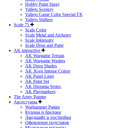
Hobby Paint Spray
Vallejo Scenery
Vallejo Game Color Special FX
Vallejo Shifters
Scale 75
Scale Color
Scale Metal and Alchemy
Scale Inktensity
Scale Drop and Paint
AK interactive
AK Wargame Terrain
AK Wargame Washes
AK Deep Shades
AK 3Gen Intense Colors
AK Panel Liner
AK Paint Set
AK Diorama Series
AK Playmarkers
The Army Painter
Аксессуары
Warhammer Panini
Кулоны и брелоки
Ландшафт и постройки
Офомление подставок
Модельные магниты