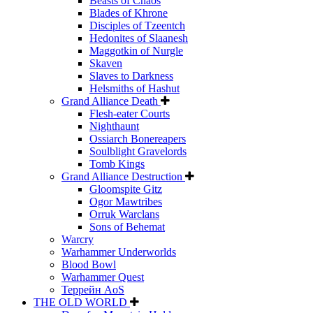
Beasts of Chaos
Blades of Khrone
Disciples of Tzeentch
Hedonites of Slaanesh
Maggotkin of Nurgle
Skaven
Slaves to Darkness
Helsmiths of Hashut
Grand Alliance Death
Flesh-eater Courts
Nighthaunt
Ossiarch Bonereapers
Soulblight Gravelords
Tomb Kings
Grand Alliance Destruction
Gloomspite Gitz
Ogor Mawtribes
Orruk Warclans
Sons of Behemat
Warcry
Warhammer Underworlds
Blood Bowl
Warhammer Quest
Террейн AoS
THE OLD WORLD