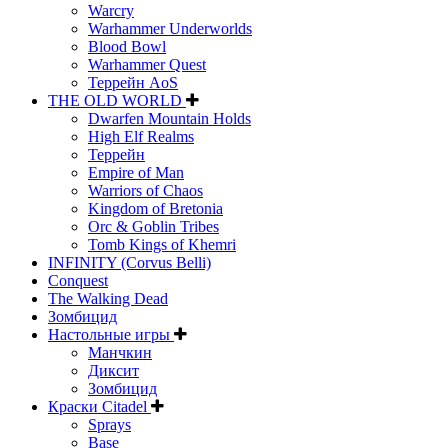
Warcry
Warhammer Underworlds
Blood Bowl
Warhammer Quest
Террейн AoS
THE OLD WORLD
Dwarfen Mountain Holds
High Elf Realms
Террейн
Empire of Man
Warriors of Chaos
Kingdom of Bretonia
Orc & Goblin Tribes
Tomb Kings of Khemri
INFINITY (Corvus Belli)
Conquest
The Walking Dead
Зомбицид
Настольные игры
Манчкин
Диксит
Зомбицид
Краски Citadel
Sprays
Base