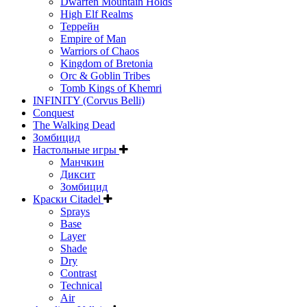
Dwarfen Mountain Holds
High Elf Realms
Террейн
Empire of Man
Warriors of Chaos
Kingdom of Bretonia
Orc & Goblin Tribes
Tomb Kings of Khemri
INFINITY (Corvus Belli)
Conquest
The Walking Dead
Зомбицид
Настольные игры
Манчкин
Диксит
Зомбицид
Краски Citadel
Sprays
Base
Layer
Shade
Dry
Contrast
Technical
Air