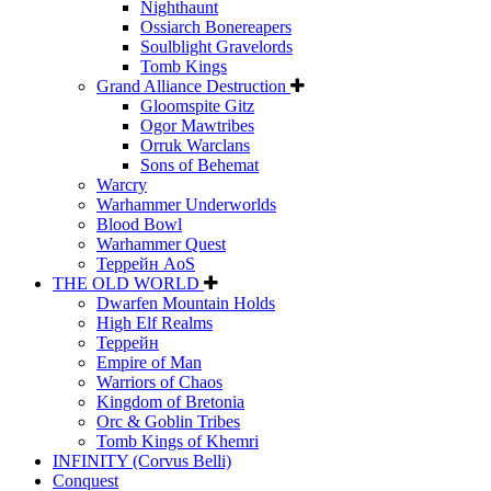
Nighthaunt
Ossiarch Bonereapers
Soulblight Gravelords
Tomb Kings
Grand Alliance Destruction
Gloomspite Gitz
Ogor Mawtribes
Orruk Warclans
Sons of Behemat
Warcry
Warhammer Underworlds
Blood Bowl
Warhammer Quest
Террейн AoS
THE OLD WORLD
Dwarfen Mountain Holds
High Elf Realms
Террейн
Empire of Man
Warriors of Chaos
Kingdom of Bretonia
Orc & Goblin Tribes
Tomb Kings of Khemri
INFINITY (Corvus Belli)
Conquest