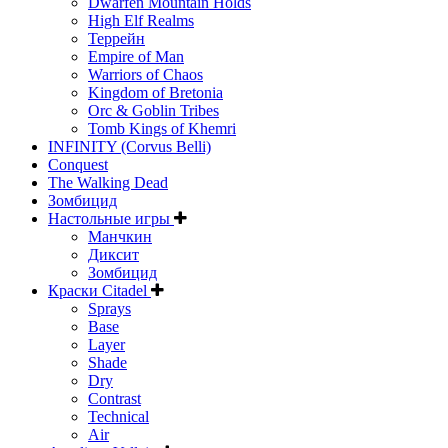
Dwarfen Mountain Holds
High Elf Realms
Террейн
Empire of Man
Warriors of Chaos
Kingdom of Bretonia
Orc & Goblin Tribes
Tomb Kings of Khemri
INFINITY (Corvus Belli)
Conquest
The Walking Dead
Зомбицид
Настольные игры
Манчкин
Диксит
Зомбицид
Краски Citadel
Sprays
Base
Layer
Shade
Dry
Contrast
Technical
Air