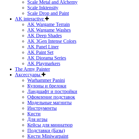
Scale Metal and Alchemy
Scale Inktensity
Scale Drop and Paint
AK interactive
AK Wargame Terrain
AK Wargame Washes
AK Deep Shades
AK 3Gen Intense Colors
AK Panel Liner
AK Paint Set
AK Diorama Series
AK Playmarkers
The Army Painter
Аксессуары
Warhammer Panini
Кулоны и брелоки
Ландшафт и постройки
Офомление подставок
Модельные магниты
Инструменты
Кисти
Для игры
Кейсы для миниатюр
Подставки (Базы)
Кисти Miniwarpaint