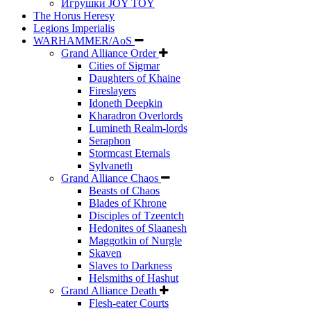
Игрушки JOY TOY
The Horus Heresy
Legions Imperialis
WARHAMMER/AoS
Grand Alliance Order
Cities of Sigmar
Daughters of Khaine
Fireslayers
Idoneth Deepkin
Kharadron Overlords
Lumineth Realm-lords
Seraphon
Stormcast Eternals
Sylvaneth
Grand Alliance Chaos
Beasts of Chaos
Blades of Khrone
Disciples of Tzeentch
Hedonites of Slaanesh
Maggotkin of Nurgle
Skaven
Slaves to Darkness
Helsmiths of Hashut
Grand Alliance Death
Flesh-eater Courts