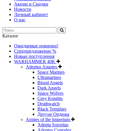
Акции и Скидки
Новости
Личный кабинет
О нас
Каталог
Ожидаемые новинки!
Спецпредложение %
Новые поступления
WARHAMMER 40K
Adeptus Astartes
Space Marines
Ultramarines
Blood Angels
Dark Angels
Space Wolves
Grey Knights
Deathwatch
Black Templars
Другие Ордены
Armies of the Imperium
Adepta Sororitas
Adeptus Custodes