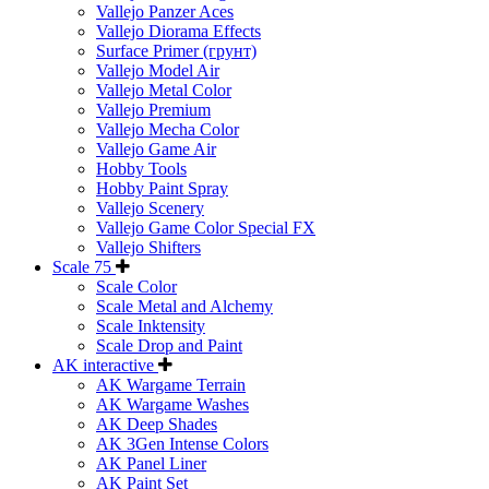
Vallejo Panzer Aces
Vallejo Diorama Effects
Surface Primer (грунт)
Vallejo Model Air
Vallejo Metal Color
Vallejo Premium
Vallejo Mecha Color
Vallejo Game Air
Hobby Tools
Hobby Paint Spray
Vallejo Scenery
Vallejo Game Color Special FX
Vallejo Shifters
Scale 75
Scale Color
Scale Metal and Alchemy
Scale Inktensity
Scale Drop and Paint
AK interactive
AK Wargame Terrain
AK Wargame Washes
AK Deep Shades
AK 3Gen Intense Colors
AK Panel Liner
AK Paint Set