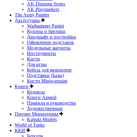
AK Diorama Series
AK Playmarkers
The Army Painter
Аксессуары
Warhammer Panini
Кулоны и брелоки
Ландшафт и постройки
Офомление подставок
Модельные магниты
Инструменты
Кисти
Для игры
Кейсы для миниатюр
Подставки (Базы)
Кисти Miniwarpaint
Книги
Кодексы
Книги Армий
Правила и руководства
Художественные
Прочие Миниатюры
Kabuki Models
World of Tanks
ККИ
Берсерк