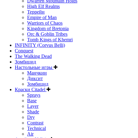
Dwarfen Mountain Holds
High Elf Realms
Террейн
Empire of Man
Warriors of Chaos
Kingdom of Bretonia
Orc & Goblin Tribes
Tomb Kings of Khemri
INFINITY (Corvus Belli)
Conquest
The Walking Dead
Зомбицид
Настольные игры
Манчкин
Диксит
Зомбицид
Краски Citadel
Sprays
Base
Layer
Shade
Dry
Contrast
Technical
Air