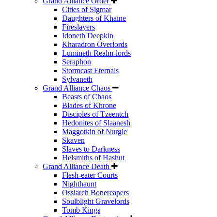
Grand Alliance Order
Cities of Sigmar
Daughters of Khaine
Fireslayers
Idoneth Deepkin
Kharadron Overlords
Lumineth Realm-lords
Seraphon
Stormcast Eternals
Sylvaneth
Grand Alliance Chaos
Beasts of Chaos
Blades of Khrone
Disciples of Tzeentch
Hedonites of Slaanesh
Maggotkin of Nurgle
Skaven
Slaves to Darkness
Helsmiths of Hashut
Grand Alliance Death
Flesh-eater Courts
Nighthaunt
Ossiarch Bonereapers
Soulblight Gravelords
Tomb Kings