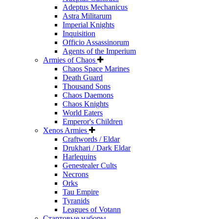
Adeptus Mechanicus
Astra Militarum
Imperial Knights
Inquisition
Officio Assassinorum
Agents of the Imperium
Armies of Chaos
Chaos Space Marines
Death Guard
Thousand Sons
Chaos Daemons
Chaos Knights
World Eaters
Emperor's Children
Xenos Armies
Craftwords / Eldar
Drukhari / Dark Eldar
Harlequins
Genestealer Cults
Necrons
Orks
Tau Empire
Tyranids
Leagues of Votann
Стартовые наборы