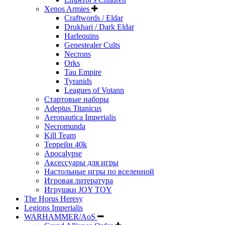
Xenos Armies
Craftwords / Eldar
Drukhari / Dark Eldar
Harlequins
Genestealer Cults
Necrons
Orks
Tau Empire
Tyranids
Leagues of Votann
Стартовые наборы
Adeptus Titanicus
Aeronautica Imperialis
Necromunda
Kill Team
Террейн 40k
Apocalypse
Аксессуары для игры
Настольные игры по вселенной
Игровая литература
Игрушки JOY TOY
The Horus Heresy
Legions Imperialis
WARHAMMER/AoS