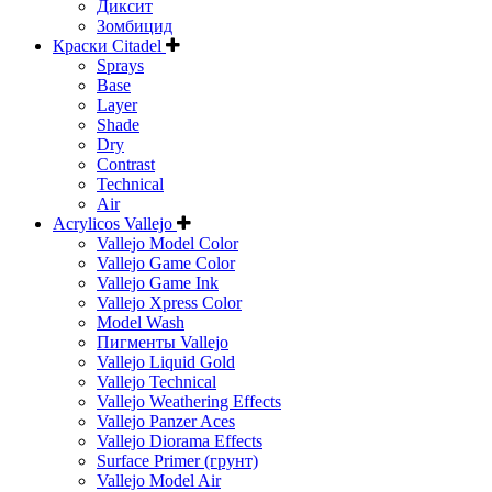
Диксит
Зомбицид
Краски Citadel
Sprays
Base
Layer
Shade
Dry
Contrast
Technical
Air
Acrylicos Vallejo
Vallejo Model Color
Vallejo Game Color
Vallejo Game Ink
Vallejo Xpress Color
Model Wash
Пигменты Vallejo
Vallejo Liquid Gold
Vallejo Technical
Vallejo Weathering Effects
Vallejo Panzer Aces
Vallejo Diorama Effects
Surface Primer (грунт)
Vallejo Model Air