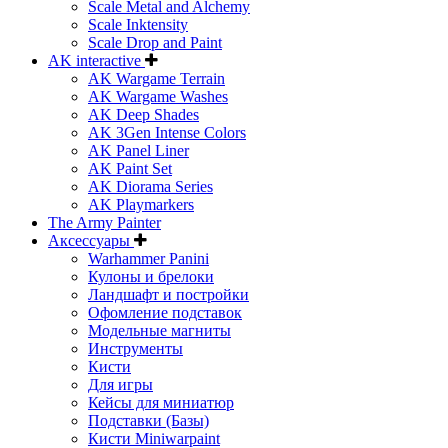
Scale Metal and Alchemy
Scale Inktensity
Scale Drop and Paint
AK interactive
AK Wargame Terrain
AK Wargame Washes
AK Deep Shades
AK 3Gen Intense Colors
AK Panel Liner
AK Paint Set
AK Diorama Series
AK Playmarkers
The Army Painter
Аксессуары
Warhammer Panini
Кулоны и брелоки
Ландшафт и постройки
Офомление подставок
Модельные магниты
Инструменты
Кисти
Для игры
Кейсы для миниатюр
Подставки (Базы)
Кисти Miniwarpaint