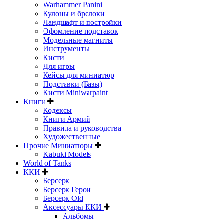
Warhammer Panini
Кулоны и брелоки
Ландшафт и постройки
Офомление подставок
Модельные магниты
Инструменты
Кисти
Для игры
Кейсы для миниатюр
Подставки (Базы)
Кисти Miniwarpaint
Книги
Кодексы
Книги Армий
Правила и руководства
Художественные
Прочие Миниатюры
Kabuki Models
World of Tanks
ККИ
Берсерк
Берсерк Герои
Берсерк Old
Аксессуары ККИ
Альбомы