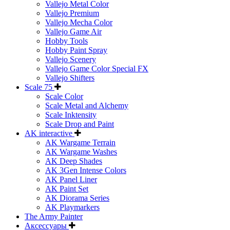
Vallejo Metal Color
Vallejo Premium
Vallejo Mecha Color
Vallejo Game Air
Hobby Tools
Hobby Paint Spray
Vallejo Scenery
Vallejo Game Color Special FX
Vallejo Shifters
Scale 75
Scale Color
Scale Metal and Alchemy
Scale Inktensity
Scale Drop and Paint
AK interactive
AK Wargame Terrain
AK Wargame Washes
AK Deep Shades
AK 3Gen Intense Colors
AK Panel Liner
AK Paint Set
AK Diorama Series
AK Playmarkers
The Army Painter
Аксессуары