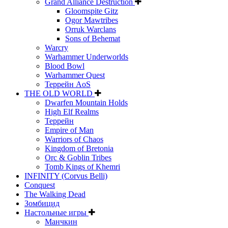
Grand Alliance Destruction
Gloomspite Gitz
Ogor Mawtribes
Orruk Warclans
Sons of Behemat
Warcry
Warhammer Underworlds
Blood Bowl
Warhammer Quest
Террейн AoS
THE OLD WORLD
Dwarfen Mountain Holds
High Elf Realms
Террейн
Empire of Man
Warriors of Chaos
Kingdom of Bretonia
Orc & Goblin Tribes
Tomb Kings of Khemri
INFINITY (Corvus Belli)
Conquest
The Walking Dead
Зомбицид
Настольные игры
Манчкин