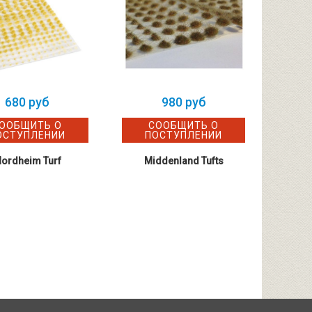
680 руб
980 руб
ООБЩИТЬ О
СООБЩИТЬ О
ОСТУПЛЕНИИ
ПОСТУПЛЕНИИ
П
ordheim Turf
Middenland Tufts
Domin
End