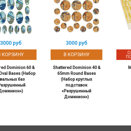
3000 руб
3000 руб
С
В КОРЗИНУ
В КОРЗИНУ
П
red Dominion 60 &
Shattered Dominion 40 &
M
val Bases (Набор
65mm Round Bases
вальных баз
(Набор круглых
Разрушенный
подставок
Доминион»)
«Разрушенный
Доминион»)