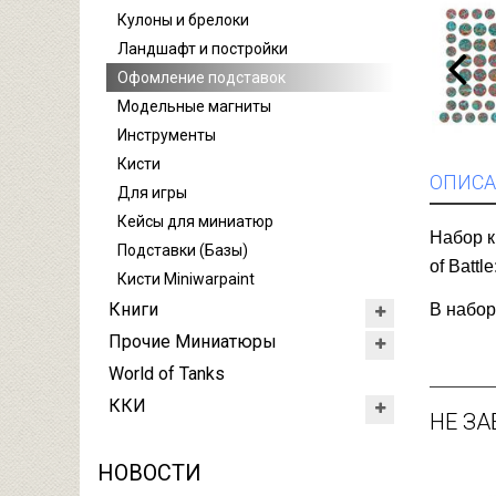
Кулоны и брелоки
Ландшафт и постройки
Офомление подставок
Модельные магниты
Инструменты
Кисти
ОПИСА
Для игры
Кейсы для миниатюр
Набор к
Подставки (Базы)
of Battl
Кисти Miniwarpaint
Книги
В набор
Прочие Миниатюры
World of Tanks
ККИ
НЕ ЗА
НОВОСТИ