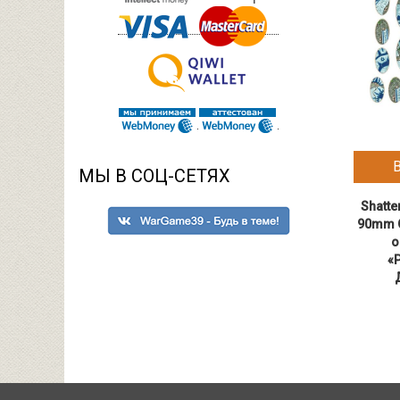
МЫ В СОЦ-СЕТЯХ
Shatte
90mm O
о
«