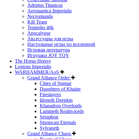
Adeptus Titanicus
Aeronautica Imperialis
Necromunda
Kill Team
Террейн 40k
Apocalypse
Аксессуары для игры
Настольные игры по вселенной
Игровая литература
Игрушки JOY TOY
The Horus Heresy
Legions Imperialis
WARHAMMER/AoS
Grand Alliance Order
Cities of Sigmar
Daughters of Khaine
Fireslayers
Idoneth Deepkin
Kharadron Overlords
Lumineth Realm-lords
Seraphon
Stormcast Eternals
Sylvaneth
Grand Alliance Chaos