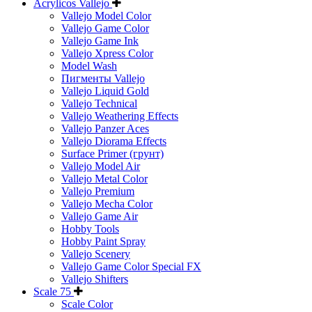
Acrylicos Vallejo
Vallejo Model Color
Vallejo Game Color
Vallejo Game Ink
Vallejo Xpress Color
Model Wash
Пигменты Vallejo
Vallejo Liquid Gold
Vallejo Technical
Vallejo Weathering Effects
Vallejo Panzer Aces
Vallejo Diorama Effects
Surface Primer (грунт)
Vallejo Model Air
Vallejo Metal Color
Vallejo Premium
Vallejo Mecha Color
Vallejo Game Air
Hobby Tools
Hobby Paint Spray
Vallejo Scenery
Vallejo Game Color Special FX
Vallejo Shifters
Scale 75
Scale Color