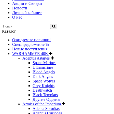
Акции и Скидки
Новости
Личный кабинет
О нас
Каталог
Ожидаемые новинки!
Спецпредложение %
Новые поступления
WARHAMMER 40K
Adeptus Astartes
Space Marines
Ultramarines
Blood Angels
Dark Angels
Space Wolves
Grey Knights
Deathwatch
Black Templars
Другие Ордены
Armies of the Imperium
Adepta Sororitas
Adeptus Custodes