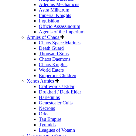
Adeptus Mechanicus
Astra Militarum
Imperial Knights
Inquisition
Officio Assassinorum
Agents of the Imperium
Armies of Chaos
Chaos Space Marines
Death Guard
Thousand Sons
Chaos Daemons
Chaos Knights
World Eaters
Emperor's Children
Xenos Armies
Craftwords / Eldar
Drukhari / Dark Eldar
Harlequins
Genestealer Cults
Necrons
Orks
Tau Empire
Tyranids
Leagues of Votann
Стартовые наборы