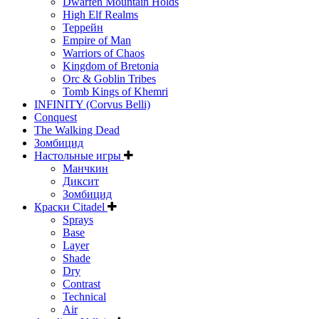
Dwarfen Mountain Holds
High Elf Realms
Террейн
Empire of Man
Warriors of Chaos
Kingdom of Bretonia
Orc & Goblin Tribes
Tomb Kings of Khemri
INFINITY (Corvus Belli)
Conquest
The Walking Dead
Зомбицид
Настольные игры
Манчкин
Диксит
Зомбицид
Краски Citadel
Sprays
Base
Layer
Shade
Dry
Contrast
Technical
Air