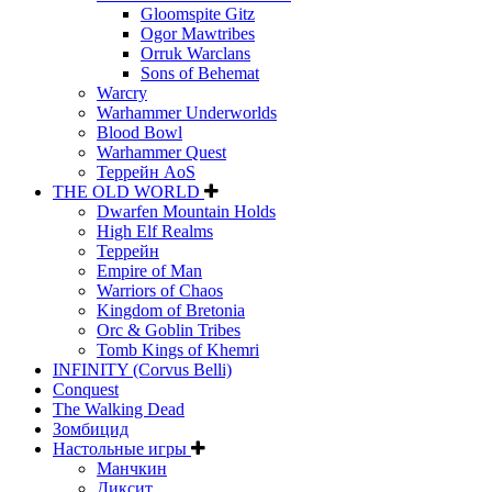
Gloomspite Gitz
Ogor Mawtribes
Orruk Warclans
Sons of Behemat
Warcry
Warhammer Underworlds
Blood Bowl
Warhammer Quest
Террейн AoS
THE OLD WORLD
Dwarfen Mountain Holds
High Elf Realms
Террейн
Empire of Man
Warriors of Chaos
Kingdom of Bretonia
Orc & Goblin Tribes
Tomb Kings of Khemri
INFINITY (Corvus Belli)
Conquest
The Walking Dead
Зомбицид
Настольные игры
Манчкин
Диксит