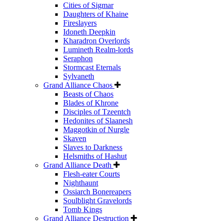
Cities of Sigmar
Daughters of Khaine
Fireslayers
Idoneth Deepkin
Kharadron Overlords
Lumineth Realm-lords
Seraphon
Stormcast Eternals
Sylvaneth
Grand Alliance Chaos
Beasts of Chaos
Blades of Khrone
Disciples of Tzeentch
Hedonites of Slaanesh
Maggotkin of Nurgle
Skaven
Slaves to Darkness
Helsmiths of Hashut
Grand Alliance Death
Flesh-eater Courts
Nighthaunt
Ossiarch Bonereapers
Soulblight Gravelords
Tomb Kings
Grand Alliance Destruction