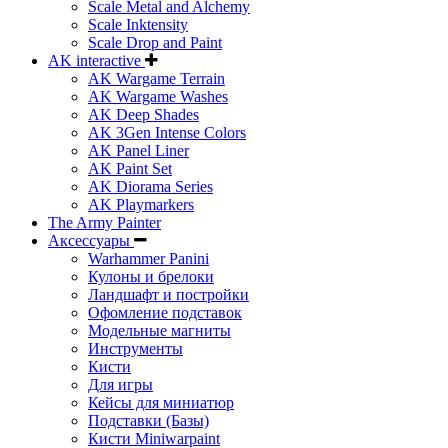
Scale Metal and Alchemy
Scale Inktensity
Scale Drop and Paint
AK interactive
AK Wargame Terrain
AK Wargame Washes
AK Deep Shades
AK 3Gen Intense Colors
AK Panel Liner
AK Paint Set
AK Diorama Series
AK Playmarkers
The Army Painter
Аксессуары
Warhammer Panini
Кулоны и брелоки
Ландшафт и постройки
Офомление подставок
Модельные магниты
Инструменты
Кисти
Для игры
Кейсы для миниатюр
Подставки (Базы)
Кисти Miniwarpaint