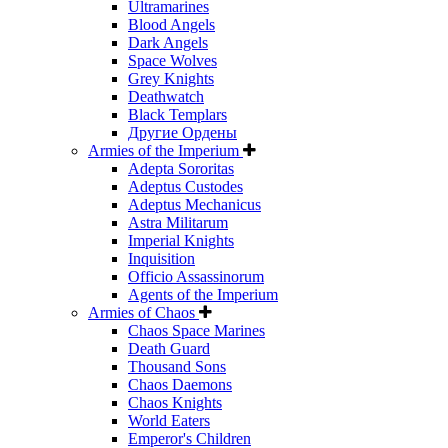
Ultramarines
Blood Angels
Dark Angels
Space Wolves
Grey Knights
Deathwatch
Black Templars
Другие Ордены
Armies of the Imperium
Adepta Sororitas
Adeptus Custodes
Adeptus Mechanicus
Astra Militarum
Imperial Knights
Inquisition
Officio Assassinorum
Agents of the Imperium
Armies of Chaos
Chaos Space Marines
Death Guard
Thousand Sons
Chaos Daemons
Chaos Knights
World Eaters
Emperor's Children