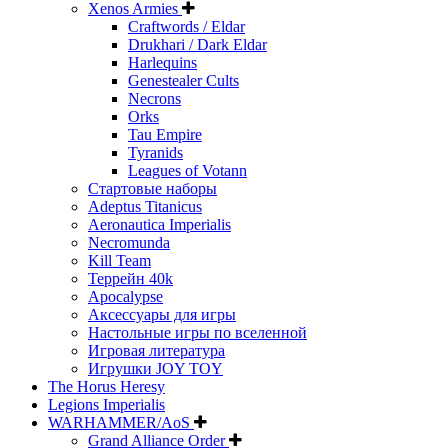
Xenos Armies
Craftwords / Eldar
Drukhari / Dark Eldar
Harlequins
Genestealer Cults
Necrons
Orks
Tau Empire
Tyranids
Leagues of Votann
Стартовые наборы
Adeptus Titanicus
Aeronautica Imperialis
Necromunda
Kill Team
Террейн 40k
Apocalypse
Аксессуары для игры
Настольные игры по вселенной
Игровая литература
Игрушки JOY TOY
The Horus Heresy
Legions Imperialis
WARHAMMER/AoS
Grand Alliance Order