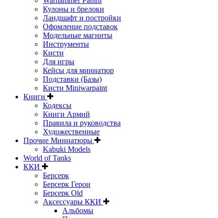
Warhammer Panini
Кулоны и брелоки
Ландшафт и постройки
Офомление подставок
Модельные магниты
Инструменты
Кисти
Для игры
Кейсы для миниатюр
Подставки (Базы)
Кисти Miniwarpaint
Книги
Кодексы
Книги Армий
Правила и руководства
Художественные
Прочие Миниатюры
Kabuki Models
World of Tanks
ККИ
Берсерк
Берсерк Герои
Берсерк Old
Аксессуары ККИ
Альбомы