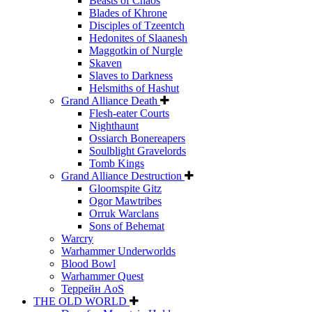
Beasts of Chaos
Blades of Khrone
Disciples of Tzeentch
Hedonites of Slaanesh
Maggotkin of Nurgle
Skaven
Slaves to Darkness
Helsmiths of Hashut
Grand Alliance Death
Flesh-eater Courts
Nighthaunt
Ossiarch Bonereapers
Soulblight Gravelords
Tomb Kings
Grand Alliance Destruction
Gloomspite Gitz
Ogor Mawtribes
Orruk Warclans
Sons of Behemat
Warcry
Warhammer Underworlds
Blood Bowl
Warhammer Quest
Террейн AoS
THE OLD WORLD