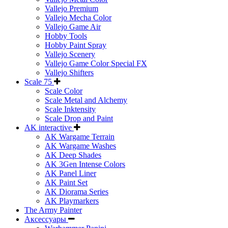
Vallejo Premium
Vallejo Mecha Color
Vallejo Game Air
Hobby Tools
Hobby Paint Spray
Vallejo Scenery
Vallejo Game Color Special FX
Vallejo Shifters
Scale 75
Scale Color
Scale Metal and Alchemy
Scale Inktensity
Scale Drop and Paint
AK interactive
AK Wargame Terrain
AK Wargame Washes
AK Deep Shades
AK 3Gen Intense Colors
AK Panel Liner
AK Paint Set
AK Diorama Series
AK Playmarkers
The Army Painter
Аксессуары