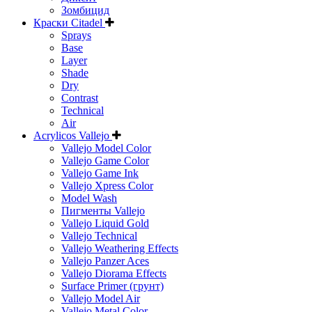
Зомбицид
Краски Citadel
Sprays
Base
Layer
Shade
Dry
Contrast
Technical
Air
Acrylicos Vallejo
Vallejo Model Color
Vallejo Game Color
Vallejo Game Ink
Vallejo Xpress Color
Model Wash
Пигменты Vallejo
Vallejo Liquid Gold
Vallejo Technical
Vallejo Weathering Effects
Vallejo Panzer Aces
Vallejo Diorama Effects
Surface Primer (грунт)
Vallejo Model Air
Vallejo Metal Color