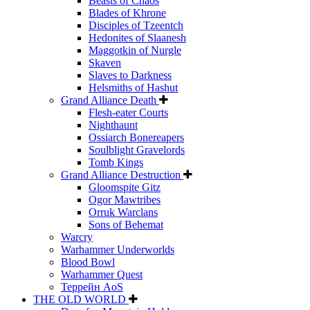
Beasts of Chaos
Blades of Khrone
Disciples of Tzeentch
Hedonites of Slaanesh
Maggotkin of Nurgle
Skaven
Slaves to Darkness
Helsmiths of Hashut
Grand Alliance Death
Flesh-eater Courts
Nighthaunt
Ossiarch Bonereapers
Soulblight Gravelords
Tomb Kings
Grand Alliance Destruction
Gloomspite Gitz
Ogor Mawtribes
Orruk Warclans
Sons of Behemat
Warcry
Warhammer Underworlds
Blood Bowl
Warhammer Quest
Террейн AoS
THE OLD WORLD