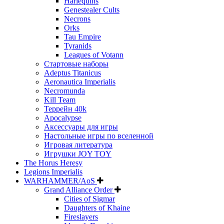
Harlequins
Genestealer Cults
Necrons
Orks
Tau Empire
Tyranids
Leagues of Votann
Стартовые наборы
Adeptus Titanicus
Aeronautica Imperialis
Necromunda
Kill Team
Террейн 40k
Apocalypse
Аксессуары для игры
Настольные игры по вселенной
Игровая литература
Игрушки JOY TOY
The Horus Heresy
Legions Imperialis
WARHAMMER/AoS
Grand Alliance Order
Cities of Sigmar
Daughters of Khaine
Fireslayers