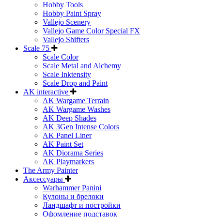
Hobby Tools
Hobby Paint Spray
Vallejo Scenery
Vallejo Game Color Special FX
Vallejo Shifters
Scale 75
Scale Color
Scale Metal and Alchemy
Scale Inktensity
Scale Drop and Paint
AK interactive
AK Wargame Terrain
AK Wargame Washes
AK Deep Shades
AK 3Gen Intense Colors
AK Panel Liner
AK Paint Set
AK Diorama Series
AK Playmarkers
The Army Painter
Аксессуары
Warhammer Panini
Кулоны и брелоки
Ландшафт и постройки
Офомление подставок