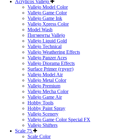
Acrylicos Vallejo
Vallejo Model Color
Vallejo Game Color
Vallejo Game Ink
Vallejo Xpress Color
Model Wash
Пигменты Vallejo
Vallejo Liquid Gold
Vallejo Technical
Vallejo Weathering Effects
Vallejo Panzer Aces
Vallejo Diorama Effects
Surface Primer (грунт)
Vallejo Model Air
Vallejo Metal Color
Vallejo Premium
Vallejo Mecha Color
Vallejo Game Air
Hobby Tools
Hobby Paint Spray
Vallejo Scenery
Vallejo Game Color Special FX
Vallejo Shifters
Scale 75
Scale Color