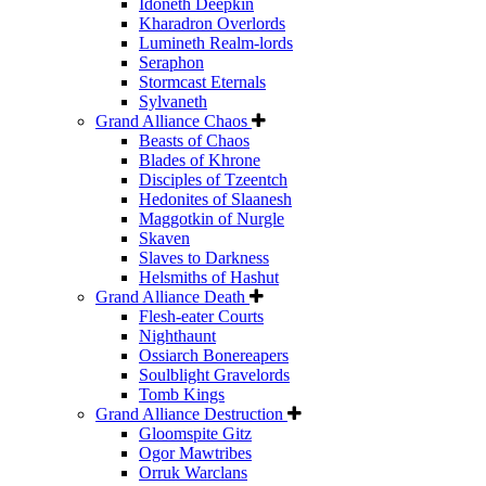
Idoneth Deepkin
Kharadron Overlords
Lumineth Realm-lords
Seraphon
Stormcast Eternals
Sylvaneth
Grand Alliance Chaos
Beasts of Chaos
Blades of Khrone
Disciples of Tzeentch
Hedonites of Slaanesh
Maggotkin of Nurgle
Skaven
Slaves to Darkness
Helsmiths of Hashut
Grand Alliance Death
Flesh-eater Courts
Nighthaunt
Ossiarch Bonereapers
Soulblight Gravelords
Tomb Kings
Grand Alliance Destruction
Gloomspite Gitz
Ogor Mawtribes
Orruk Warclans