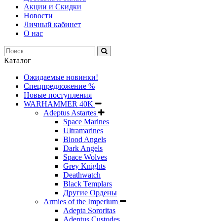
Акции и Скидки
Новости
Личный кабинет
О нас
Каталог
Ожидаемые новинки!
Спецпредложение %
Новые поступления
WARHAMMER 40K
Adeptus Astartes
Space Marines
Ultramarines
Blood Angels
Dark Angels
Space Wolves
Grey Knights
Deathwatch
Black Templars
Другие Ордены
Armies of the Imperium
Adepta Sororitas
Adeptus Custodes