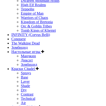
Dwarfen Mountain Holds
High Elf Realms
Террейн
Empire of Man
Warriors of Chaos
Kingdom of Bretonia
Orc & Goblin Tribes
Tomb Kings of Khemri
INFINITY (Corvus Belli)
Conquest
The Walking Dead
Зомбицид
Настольные игры
Манчкин
Диксит
Зомбицид
Краски Citadel
Sprays
Base
Layer
Shade
Dry
Contrast
Technical
Air