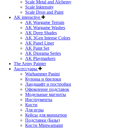
Scale Metal and Alchemy
Scale Inktensity
Scale Drop and Paint
AK interactive
AK Wargame Terrain
AK Wargame Washes
AK Deep Shades
AK 3Gen Intense Colors
AK Panel Liner
AK Paint Set
AK Diorama Series
AK Playmarkers
The Army Painter
Аксессуары
Warhammer Panini
Кулоны и брелоки
Ландшафт и постройки
Офомление подставок
Модельные магниты
Инструменты
Кисти
Для игры
Кейсы для миниатюр
Подставки (Базы)
Кисти Miniwarpaint