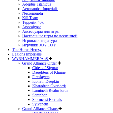
Adeptus Titanicus
Aeronautica Imperialis
Necromunda
Kill Team
Террейн 40k
Apocalypse
Аксессуары для игры
Настольные игры по вселенной
Игровая литература
Игрушки JOY TOY
The Horus Heresy
Legions Imperialis
WARHAMMER/AoS
Grand Alliance Order
Cities of Sigmar
Daughters of Khaine
Fireslayers
Idoneth Deepkin
Kharadron Overlords
Lumineth Realm-lords
Seraphon
Stormcast Eternals
Sylvaneth
Grand Alliance Chaos