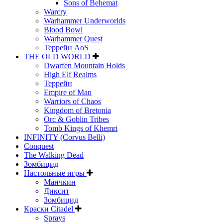
Sons of Behemat
Warcry
Warhammer Underworlds
Blood Bowl
Warhammer Quest
Террейн AoS
THE OLD WORLD
Dwarfen Mountain Holds
High Elf Realms
Террейн
Empire of Man
Warriors of Chaos
Kingdom of Bretonia
Orc & Goblin Tribes
Tomb Kings of Khemri
INFINITY (Corvus Belli)
Conquest
The Walking Dead
Зомбицид
Настольные игры
Манчкин
Диксит
Зомбицид
Краски Citadel
Sprays