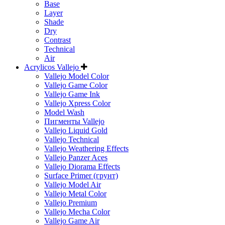
Base
Layer
Shade
Dry
Contrast
Technical
Air
Acrylicos Vallejo
Vallejo Model Color
Vallejo Game Color
Vallejo Game Ink
Vallejo Xpress Color
Model Wash
Пигменты Vallejo
Vallejo Liquid Gold
Vallejo Technical
Vallejo Weathering Effects
Vallejo Panzer Aces
Vallejo Diorama Effects
Surface Primer (грунт)
Vallejo Model Air
Vallejo Metal Color
Vallejo Premium
Vallejo Mecha Color
Vallejo Game Air