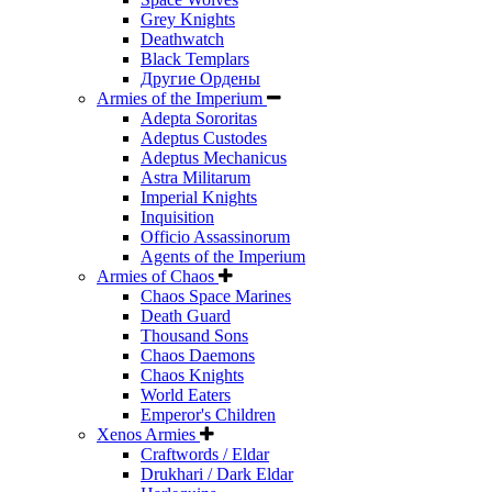
Grey Knights
Deathwatch
Black Templars
Другие Ордены
Armies of the Imperium
Adepta Sororitas
Adeptus Custodes
Adeptus Mechanicus
Astra Militarum
Imperial Knights
Inquisition
Officio Assassinorum
Agents of the Imperium
Armies of Chaos
Chaos Space Marines
Death Guard
Thousand Sons
Chaos Daemons
Chaos Knights
World Eaters
Emperor's Children
Xenos Armies
Craftwords / Eldar
Drukhari / Dark Eldar