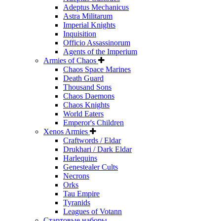
Adeptus Mechanicus
Astra Militarum
Imperial Knights
Inquisition
Officio Assassinorum
Agents of the Imperium
Armies of Chaos
Chaos Space Marines
Death Guard
Thousand Sons
Chaos Daemons
Chaos Knights
World Eaters
Emperor's Children
Xenos Armies
Craftwords / Eldar
Drukhari / Dark Eldar
Harlequins
Genestealer Cults
Necrons
Orks
Tau Empire
Tyranids
Leagues of Votann
Стартовые наборы