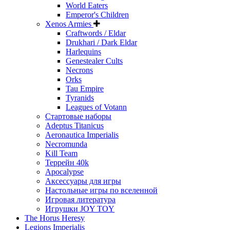
World Eaters
Emperor's Children
Xenos Armies
Craftwords / Eldar
Drukhari / Dark Eldar
Harlequins
Genestealer Cults
Necrons
Orks
Tau Empire
Tyranids
Leagues of Votann
Стартовые наборы
Adeptus Titanicus
Aeronautica Imperialis
Necromunda
Kill Team
Террейн 40k
Apocalypse
Аксессуары для игры
Настольные игры по вселенной
Игровая литература
Игрушки JOY TOY
The Horus Heresy
Legions Imperialis