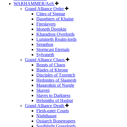
WARHAMMER/AoS
Grand Alliance Order
Cities of Sigmar
Daughters of Khaine
Fireslayers
Idoneth Deepkin
Kharadron Overlords
Lumineth Realm-lords
Seraphon
Stormcast Eternals
Sylvaneth
Grand Alliance Chaos
Beasts of Chaos
Blades of Khrone
Disciples of Tzeentch
Hedonites of Slaanesh
Maggotkin of Nurgle
Skaven
Slaves to Darkness
Helsmiths of Hashut
Grand Alliance Death
Flesh-eater Courts
Nighthaunt
Ossiarch Bonereapers
Soulblight Gravelords