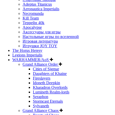
Adeptus Titanicus
Aeronautica Imperialis
Necromunda
Kill Team
Террейн 40k
Apocalypse
Аксессуары для игры
Настольные игры по вселенной
Игровая литература
Игрушки JOY TOY
The Horus Heresy
Legions Imperialis
WARHAMMER/AoS
Grand Alliance Order
Cities of Sigmar
Daughters of Khaine
Fireslayers
Idoneth Deepkin
Kharadron Overlords
Lumineth Realm-lords
Seraphon
Stormcast Eternals
Sylvaneth
Grand Alliance Chaos