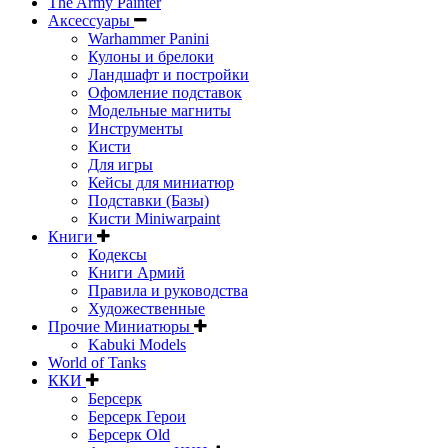
The Army Painter
Аксессуары
Warhammer Panini
Кулоны и брелоки
Ландшафт и постройки
Офомление подставок
Модельные магниты
Инструменты
Кисти
Для игры
Кейсы для миниатюр
Подставки (Базы)
Кисти Miniwarpaint
Книги
Кодексы
Книги Армий
Правила и руководства
Художественные
Прочие Миниатюры
Kabuki Models
World of Tanks
ККИ
Берсерк
Берсерк Герои
Берсерк Old