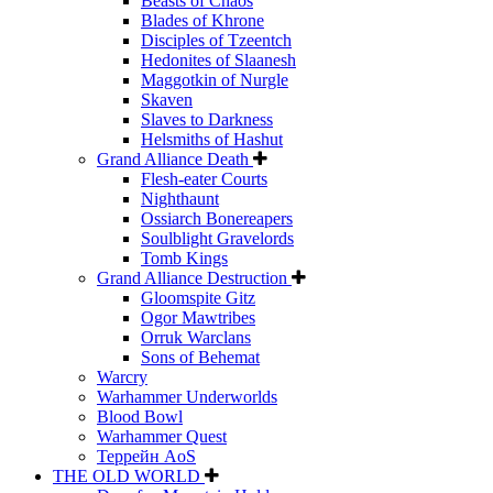
Beasts of Chaos
Blades of Khrone
Disciples of Tzeentch
Hedonites of Slaanesh
Maggotkin of Nurgle
Skaven
Slaves to Darkness
Helsmiths of Hashut
Grand Alliance Death
Flesh-eater Courts
Nighthaunt
Ossiarch Bonereapers
Soulblight Gravelords
Tomb Kings
Grand Alliance Destruction
Gloomspite Gitz
Ogor Mawtribes
Orruk Warclans
Sons of Behemat
Warcry
Warhammer Underworlds
Blood Bowl
Warhammer Quest
Террейн AoS
THE OLD WORLD