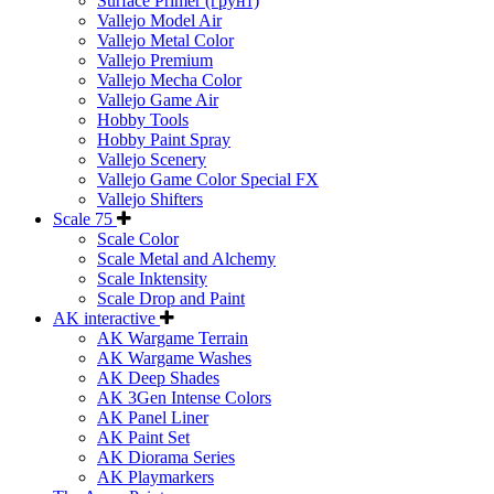
Surface Primer (грунт)
Vallejo Model Air
Vallejo Metal Color
Vallejo Premium
Vallejo Mecha Color
Vallejo Game Air
Hobby Tools
Hobby Paint Spray
Vallejo Scenery
Vallejo Game Color Special FX
Vallejo Shifters
Scale 75
Scale Color
Scale Metal and Alchemy
Scale Inktensity
Scale Drop and Paint
AK interactive
AK Wargame Terrain
AK Wargame Washes
AK Deep Shades
AK 3Gen Intense Colors
AK Panel Liner
AK Paint Set
AK Diorama Series
AK Playmarkers