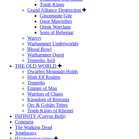
Tomb Kings
Grand Alliance Destruction
Gloomspite Gitz
Ogor Mawtribes
Orruk Warclans
Sons of Behemat
Warcry
Warhammer Underworlds
Blood Bowl
Warhammer Quest
Террейн AoS
THE OLD WORLD
Dwarfen Mountain Holds
High Elf Realms
Террейн
Empire of Man
Warriors of Chaos
Kingdom of Bretonia
Orc & Goblin Tribes
Tomb Kings of Khemri
INFINITY (Corvus Belli)
Conquest
The Walking Dead
Зомбицид
Настольные игры