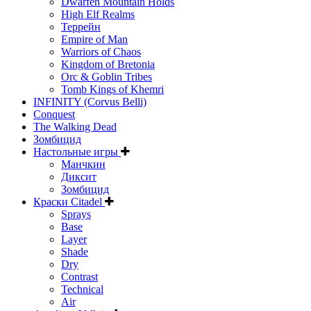
Dwarfen Mountain Holds
High Elf Realms
Террейн
Empire of Man
Warriors of Chaos
Kingdom of Bretonia
Orc & Goblin Tribes
Tomb Kings of Khemri
INFINITY (Corvus Belli)
Conquest
The Walking Dead
Зомбицид
Настольные игры
Манчкин
Диксит
Зомбицид
Краски Citadel
Sprays
Base
Layer
Shade
Dry
Contrast
Technical
Air