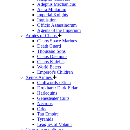
Adeptus Mechanicus
Astra Militarum
Imperial Knights
Inquisition
Officio Assassinorum
Agents of the Imperium
Armies of Chaos
Chaos Space Marines
Death Guard
Thousand Sons
Chaos Daemons
Chaos Knights
World Eaters
Emperor's Children
Xenos Armies
Craftwords / Eldar
Drukhari / Dark Eldar
Harlequins
Genestealer Cults
Necrons
Orks
Tau Empire
Tyranids
Leagues of Votann
Стартовые наборы