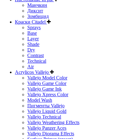
Манчкин
Диксит
Зомбицид
Краски Citadel
Sprays
Base
Layer
Shade
Dry
Contrast
Technical
Air
Acrylicos Vallejo
Vallejo Model Color
Vallejo Game Color
Vallejo Game Ink
Vallejo Xpress Color
Model Wash
Пигменты Vallejo
Vallejo Liquid Gold
Vallejo Technical
Vallejo Weathering Effects
Vallejo Panzer Aces
Vallejo Diorama Effects