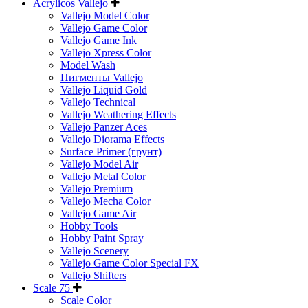
Acrylicos Vallejo
Vallejo Model Color
Vallejo Game Color
Vallejo Game Ink
Vallejo Xpress Color
Model Wash
Пигменты Vallejo
Vallejo Liquid Gold
Vallejo Technical
Vallejo Weathering Effects
Vallejo Panzer Aces
Vallejo Diorama Effects
Surface Primer (грунт)
Vallejo Model Air
Vallejo Metal Color
Vallejo Premium
Vallejo Mecha Color
Vallejo Game Air
Hobby Tools
Hobby Paint Spray
Vallejo Scenery
Vallejo Game Color Special FX
Vallejo Shifters
Scale 75
Scale Color