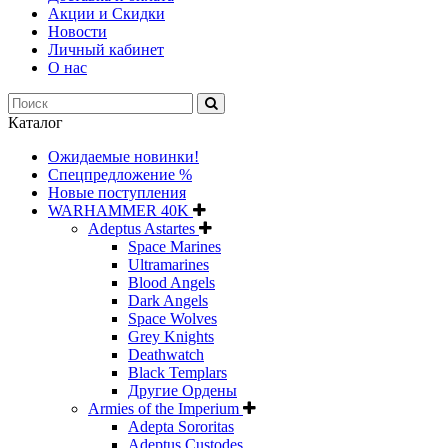
Акции и Скидки
Новости
Личный кабинет
О нас
Каталог
Ожидаемые новинки!
Спецпредложение %
Новые поступления
WARHAMMER 40K
Adeptus Astartes
Space Marines
Ultramarines
Blood Angels
Dark Angels
Space Wolves
Grey Knights
Deathwatch
Black Templars
Другие Ордены
Armies of the Imperium
Adepta Sororitas
Adeptus Custodes