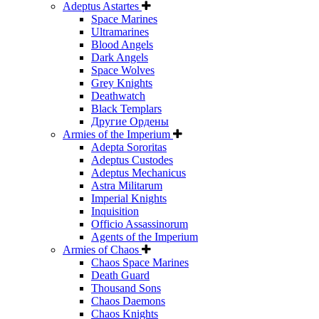
Adeptus Astartes
Space Marines
Ultramarines
Blood Angels
Dark Angels
Space Wolves
Grey Knights
Deathwatch
Black Templars
Другие Ордены
Armies of the Imperium
Adepta Sororitas
Adeptus Custodes
Adeptus Mechanicus
Astra Militarum
Imperial Knights
Inquisition
Officio Assassinorum
Agents of the Imperium
Armies of Chaos
Chaos Space Marines
Death Guard
Thousand Sons
Chaos Daemons
Chaos Knights