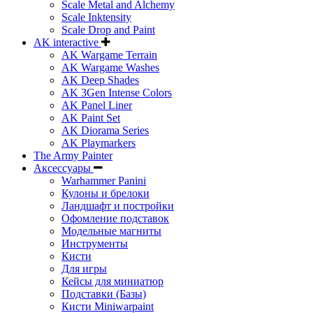
Scale Metal and Alchemy
Scale Inktensity
Scale Drop and Paint
AK interactive
AK Wargame Terrain
AK Wargame Washes
AK Deep Shades
AK 3Gen Intense Colors
AK Panel Liner
AK Paint Set
AK Diorama Series
AK Playmarkers
The Army Painter
Аксессуары
Warhammer Panini
Кулоны и брелоки
Ландшафт и постройки
Офомление подставок
Модельные магниты
Инструменты
Кисти
Для игры
Кейсы для миниатюр
Подставки (Базы)
Кисти Miniwarpaint