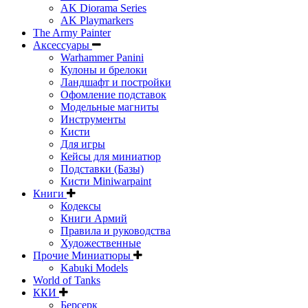
AK Diorama Series
AK Playmarkers
The Army Painter
Аксессуары
Warhammer Panini
Кулоны и брелоки
Ландшафт и постройки
Офомление подставок
Модельные магниты
Инструменты
Кисти
Для игры
Кейсы для миниатюр
Подставки (Базы)
Кисти Miniwarpaint
Книги
Кодексы
Книги Армий
Правила и руководства
Художественные
Прочие Миниатюры
Kabuki Models
World of Tanks
ККИ
Берсерк