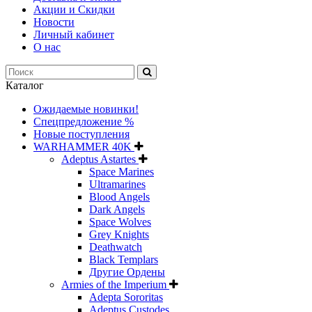
Акции и Скидки
Новости
Личный кабинет
О нас
Каталог
Ожидаемые новинки!
Спецпредложение %
Новые поступления
WARHAMMER 40K
Adeptus Astartes
Space Marines
Ultramarines
Blood Angels
Dark Angels
Space Wolves
Grey Knights
Deathwatch
Black Templars
Другие Ордены
Armies of the Imperium
Adepta Sororitas
Adeptus Custodes