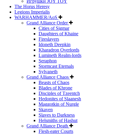
Игрушки JOY TOY
The Horus Heresy
Legions Imperialis
WARHAMMER/AoS
Grand Alliance Order
Cities of Sigmar
Daughters of Khaine
Fireslayers
Idoneth Deepkin
Kharadron Overlords
Lumineth Realm-lords
Seraphon
Stormcast Eternals
Sylvaneth
Grand Alliance Chaos
Beasts of Chaos
Blades of Khrone
Disciples of Tzeentch
Hedonites of Slaanesh
Maggotkin of Nurgle
Skaven
Slaves to Darkness
Helsmiths of Hashut
Grand Alliance Death
Flesh-eater Courts