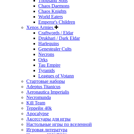
Thousand Sons
Chaos Daemons
Chaos Knights
World Eaters
Emperor's Children
Xenos Armies
Craftwords / Eldar
Drukhari / Dark Eldar
Harlequins
Genestealer Cults
Necrons
Orks
Tau Empire
Tyranids
Leagues of Votann
Стартовые наборы
Adeptus Titanicus
Aeronautica Imperialis
Necromunda
Kill Team
Террейн 40k
Apocalypse
Аксессуары для игры
Настольные игры по вселенной
Игровая литература