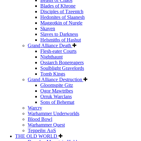
Beasts of Chaos
Blades of Khrone
Disciples of Tzeentch
Hedonites of Slaanesh
Maggotkin of Nurgle
Skaven
Slaves to Darkness
Helsmiths of Hashut
Grand Alliance Death
Flesh-eater Courts
Nighthaunt
Ossiarch Bonereapers
Soulblight Gravelords
Tomb Kings
Grand Alliance Destruction
Gloomspite Gitz
Ogor Mawtribes
Orruk Warclans
Sons of Behemat
Warcry
Warhammer Underworlds
Blood Bowl
Warhammer Quest
Террейн AoS
THE OLD WORLD