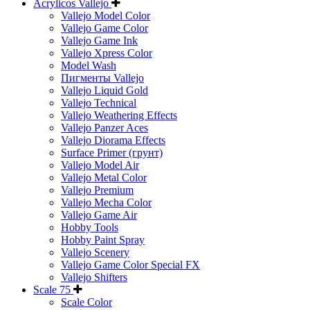
Acrylicos Vallejo
Vallejo Model Color
Vallejo Game Color
Vallejo Game Ink
Vallejo Xpress Color
Model Wash
Пигменты Vallejo
Vallejo Liquid Gold
Vallejo Technical
Vallejo Weathering Effects
Vallejo Panzer Aces
Vallejo Diorama Effects
Surface Primer (грунт)
Vallejo Model Air
Vallejo Metal Color
Vallejo Premium
Vallejo Mecha Color
Vallejo Game Air
Hobby Tools
Hobby Paint Spray
Vallejo Scenery
Vallejo Game Color Special FX
Vallejo Shifters
Scale 75
Scale Color