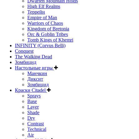
Dwarfen Mountain Holds
High Elf Realms
Террейн
Empire of Man
Warriors of Chaos
Kingdom of Bretonia
Orc & Goblin Tribes
Tomb Kings of Khemri
INFINITY (Corvus Belli)
Conquest
The Walking Dead
Зомбицид
Настольные игры
Манчкин
Диксит
Зомбицид
Краски Citadel
Sprays
Base
Layer
Shade
Dry
Contrast
Technical
Air