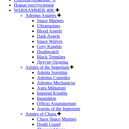
Новые поступления
WARHAMMER 40K
Adeptus Astartes
Space Marines
Ultramarines
Blood Angels
Dark Angels
Space Wolves
Grey Knights
Deathwatch
Black Templars
Другие Ордены
Armies of the Imperium
Adepta Sororitas
Adeptus Custodes
Adeptus Mechanicus
Astra Militarum
Imperial Knights
Inquisition
Officio Assassinorum
Agents of the Imperium
Armies of Chaos
Chaos Space Marines
Death Guard