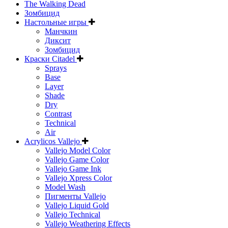
The Walking Dead
Зомбицид
Настольные игры
Манчкин
Диксит
Зомбицид
Краски Citadel
Sprays
Base
Layer
Shade
Dry
Contrast
Technical
Air
Acrylicos Vallejo
Vallejo Model Color
Vallejo Game Color
Vallejo Game Ink
Vallejo Xpress Color
Model Wash
Пигменты Vallejo
Vallejo Liquid Gold
Vallejo Technical
Vallejo Weathering Effects