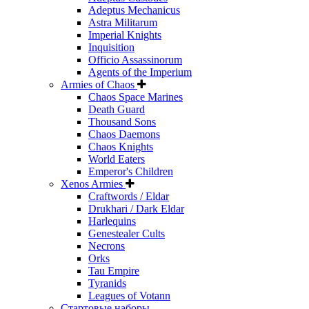
Adeptus Mechanicus
Astra Militarum
Imperial Knights
Inquisition
Officio Assassinorum
Agents of the Imperium
Armies of Chaos
Chaos Space Marines
Death Guard
Thousand Sons
Chaos Daemons
Chaos Knights
World Eaters
Emperor's Children
Xenos Armies
Craftwords / Eldar
Drukhari / Dark Eldar
Harlequins
Genestealer Cults
Necrons
Orks
Tau Empire
Tyranids
Leagues of Votann
Стартовые наборы