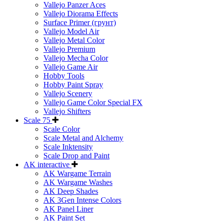
Vallejo Panzer Aces
Vallejo Diorama Effects
Surface Primer (грунт)
Vallejo Model Air
Vallejo Metal Color
Vallejo Premium
Vallejo Mecha Color
Vallejo Game Air
Hobby Tools
Hobby Paint Spray
Vallejo Scenery
Vallejo Game Color Special FX
Vallejo Shifters
Scale 75
Scale Color
Scale Metal and Alchemy
Scale Inktensity
Scale Drop and Paint
AK interactive
AK Wargame Terrain
AK Wargame Washes
AK Deep Shades
AK 3Gen Intense Colors
AK Panel Liner
AK Paint Set