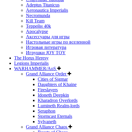
Adeptus Titanicus
Aeronautica Imperialis
Necromunda
Kill Team
Террейн 40k
Apocalypse
Аксессуары для игры
Настольные игры по вселенной
Игровая литература
Игрушки JOY TOY
The Horus Heresy
Legions Imperialis
WARHAMMER/AoS
Grand Alliance Order
Cities of Sigmar
Daughters of Khaine
Fireslayers
Idoneth Deepkin
Kharadron Overlords
Lumineth Realm-lords
Seraphon
Stormcast Eternals
Sylvaneth
Grand Alliance Chaos