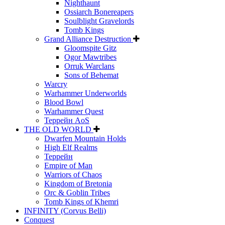
Nighthaunt
Ossiarch Bonereapers
Soulblight Gravelords
Tomb Kings
Grand Alliance Destruction
Gloomspite Gitz
Ogor Mawtribes
Orruk Warclans
Sons of Behemat
Warcry
Warhammer Underworlds
Blood Bowl
Warhammer Quest
Террейн AoS
THE OLD WORLD
Dwarfen Mountain Holds
High Elf Realms
Террейн
Empire of Man
Warriors of Chaos
Kingdom of Bretonia
Orc & Goblin Tribes
Tomb Kings of Khemri
INFINITY (Corvus Belli)
Conquest