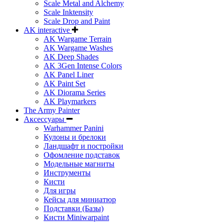
Scale Metal and Alchemy
Scale Inktensity
Scale Drop and Paint
AK interactive
AK Wargame Terrain
AK Wargame Washes
AK Deep Shades
AK 3Gen Intense Colors
AK Panel Liner
AK Paint Set
AK Diorama Series
AK Playmarkers
The Army Painter
Аксессуары
Warhammer Panini
Кулоны и брелоки
Ландшафт и постройки
Офомление подставок
Модельные магниты
Инструменты
Кисти
Для игры
Кейсы для миниатюр
Подставки (Базы)
Кисти Miniwarpaint