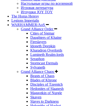
Настольные игры по вселенной
Игровая литература
Игрушки JOY TOY
The Horus Heresy
Legions Imperialis
WARHAMMER/AoS
Grand Alliance Order
Cities of Sigmar
Daughters of Khaine
Fireslayers
Idoneth Deepkin
Kharadron Overlords
Lumineth Realm-lords
Seraphon
Stormcast Eternals
Sylvaneth
Grand Alliance Chaos
Beasts of Chaos
Blades of Khrone
Disciples of Tzeentch
Hedonites of Slaanesh
Maggotkin of Nurgle
Skaven
Slaves to Darkness
Helsmiths of Hashut