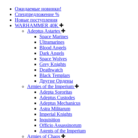
Ожидаемые новинки!
Спецпредложение %
Новые поступления
WARHAMMER 40K
Adeptus Astartes
Space Marines
Ultramarines
Blood Angels
Dark Angels
Space Wolves
Grey Knights
Deathwatch
Black Templars
Другие Ордены
Armies of the Imperium
Adepta Sororitas
Adeptus Custodes
Adeptus Mechanicus
Astra Militarum
Imperial Knights
Inquisition
Officio Assassinorum
Agents of the Imperium
Armies of Chaos