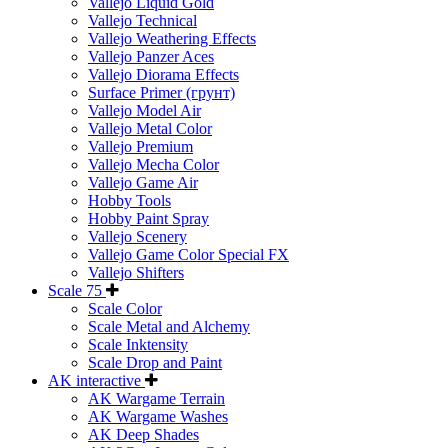
Vallejo Liquid Gold
Vallejo Technical
Vallejo Weathering Effects
Vallejo Panzer Aces
Vallejo Diorama Effects
Surface Primer (грунт)
Vallejo Model Air
Vallejo Metal Color
Vallejo Premium
Vallejo Mecha Color
Vallejo Game Air
Hobby Tools
Hobby Paint Spray
Vallejo Scenery
Vallejo Game Color Special FX
Vallejo Shifters
Scale 75
Scale Color
Scale Metal and Alchemy
Scale Inktensity
Scale Drop and Paint
AK interactive
AK Wargame Terrain
AK Wargame Washes
AK Deep Shades