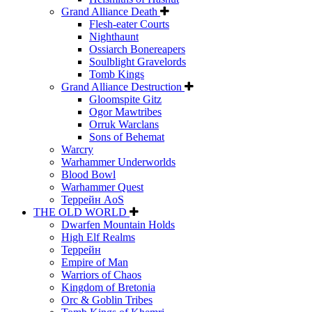
Grand Alliance Death
Flesh-eater Courts
Nighthaunt
Ossiarch Bonereapers
Soulblight Gravelords
Tomb Kings
Grand Alliance Destruction
Gloomspite Gitz
Ogor Mawtribes
Orruk Warclans
Sons of Behemat
Warcry
Warhammer Underworlds
Blood Bowl
Warhammer Quest
Террейн AoS
THE OLD WORLD
Dwarfen Mountain Holds
High Elf Realms
Террейн
Empire of Man
Warriors of Chaos
Kingdom of Bretonia
Orc & Goblin Tribes