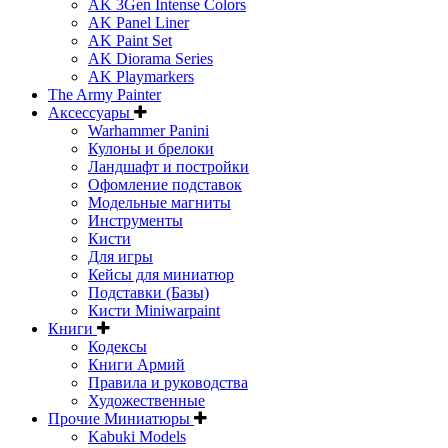
AK 3Gen Intense Colors
AK Panel Liner
AK Paint Set
AK Diorama Series
AK Playmarkers
The Army Painter
Аксессуары
Warhammer Panini
Кулоны и брелоки
Ландшафт и постройки
Офомление подставок
Модельные магниты
Инструменты
Кисти
Для игры
Кейсы для миниатюр
Подставки (Базы)
Кисти Miniwarpaint
Книги
Кодексы
Книги Армий
Правила и руководства
Художественные
Прочие Миниатюры
Kabuki Models