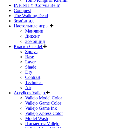
Tomb Kings of Khemri
INFINITY (Corvus Belli)
Conquest
The Walking Dead
Зомбицид
Настольные игры
Манчкин
Диксит
Зомбицид
Краски Citadel
Sprays
Base
Layer
Shade
Dry
Contrast
Technical
Air
Acrylicos Vallejo
Vallejo Model Color
Vallejo Game Color
Vallejo Game Ink
Vallejo Xpress Color
Model Wash
Пигменты Vallejo