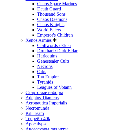
Chaos Space Marines
Death Guard
Thousand Sons
Chaos Daemons
Chaos Knights
World Eaters
Emperor's Children
Xenos Armies
Craftwords / Eldar
Drukhari / Dark Eldar
Harlequins
Genestealer Cults
Necrons
Orks
Tau Empire
Tyranids
Leagues of Votann
Стартовые наборы
Adeptus Titanicus
Aeronautica Imperialis
Necromunda
Kill Team
Террейн 40k
Apocalypse
Аксессуары для игры